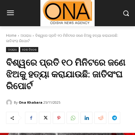
Home
ଅପରାଧ
ବିଶ୍ୱରେ ପ୍ରତି ୧୦ ମିନିଟରେ ଜଣେ ଝିଅକୁ ହତ୍ୟା କରାଯାଉଛି:
ଜାତିସଂଘ ରିପୋର୍ଟ
ଅପରାଧ
ଦେଶ ବିଦେଶ
ବିଶ୍ୱରେ ପ୍ରତି ୧୦ ମିନିଟରେ ଜଣେ
ଝିଅକୁ ହତ୍ୟା କରାଯାଉଛି: ଜାତିସଂଘ
ରିପୋର୍ଟ
By
Ona Khabara
25/11/2025