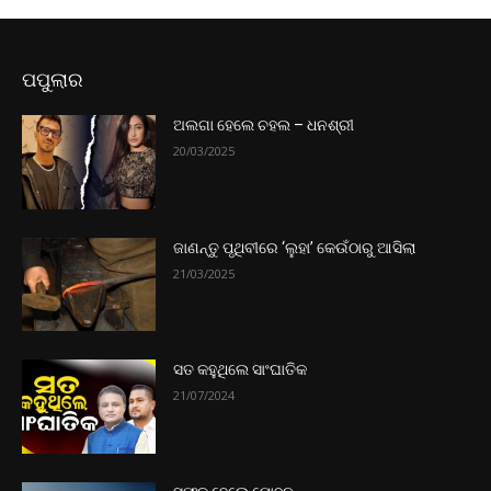
ପପୁଲାର
ଅଲଗା ହେଲେ ଚହଲ – ଧନଶ୍ରୀ
20/03/2025
ଜାଣନ୍ତୁ ପୃଥିବୀରେ ‘ଲୁହା’ କେଉଁଠାରୁ ଆସିଲା
21/03/2025
ସତ କହୁଥିଲେ ସାଂଘାତିକ
21/07/2024