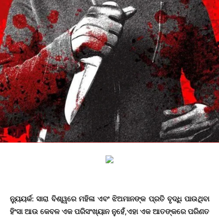
ନ୍ୟୁୟର୍କ: ସାରା ବିଶ୍ୱରେ ମହିଳା ଏବଂ ଝିଅମାନଙ୍କ ପ୍ରତି ବୃଦ୍ଧି ପାଉଥିବା
ହିଂସା ଆଉ କେବଳ ଏକ ପରିସଂଖ୍ୟାନ ନୁହେଁ,ଏହା ଏକ ଆତଙ୍କରେ ପରିଣତ