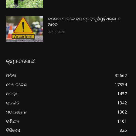
ବଡ଼ରମା ଘାଟିରେ ବସ୍-ଟ୍ରକ୍ ମୁହାଁମୁହିଁ ଧକ୍କା: ୬
ଆହତ
07/08/2026
କ୍ୟାଟେଗୋରୀ
ଓଡିଶା
32662
ଦେଶ ବିଦେଶ
17354
ଅପରାଧ
1457
ରାଜନୀତି
1342
ମନୋରଞ୍ଜନ
1302
ରାଶିଫଳ
1161
ବିଜିନେସ୍
826