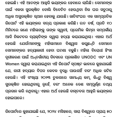
ହୋଇଛି। ଏହି ଆତଙ୍କ ଆହୁରି ଭୟଙ୍କର ହେବାରେ ଲାଗିଛି। ସେମାନଙ୍କ
ପାଇଁ ଏକଦା ସୁରକ୍ଷିତ ବୋଲି ବିବେଚିତ ହେଉଥିବା ନିଜ ଘର ସବୁଠାରୁ
ଅଧିକ ଅସୁରକ୍ଷିତ ସ୍ଥାନ ହେବାକୁ ଯାଉଛି। ଜାତିସଂଘର ଏକ ସାମ୍ପ୍ରତିକ
ରିପୋର୍ଟ ଏହି ଭୟଙ୍କର ସତ୍ୟ ପ୍ରକାଶ କରିଛି। ଗତ ବର୍ଷ, ପ୍ରତି ୧୦
ମିନିଟରେ ଜଣେ ମହିଳାଙ୍କୁ ତାଙ୍କ ସ୍ୱାମୀ, ପ୍ରେମିକ କିମ୍ବା ସମ୍ପର୍କୀୟ
ଆଦି ନିକଟତର ବ୍ୟକ୍ତିଙ୍କ ଦ୍ୱାରା ହତ୍ୟା କରାଯାଇଥିଲା। ଏହାର ଅର୍ଥ
ହେଉଛି ଯେଉଁମାନଙ୍କୁ ମହିଳାମାନେ ବିଶ୍ୱାସ କରୁଛନ୍ତି ସେମାନେ
ସେମାନଙ୍କର ହତ୍ୟାକାରୀ ହେବା ଘଟଣା ବଢୁଛି। ମହିଳା ବିରୋଧୀ ହିଂସା
ଦୂରୀକରଣ ପାଇଁ ଅନ୍ତର୍ଜାତୀୟ ଦିବସରେ ପ୍ରକାଶିତ UNODC ଏବଂ UN
Women ଦ୍ୱାରା କରାଯାଇଥିବା ଏହି ରିପୋର୍ଟ ସ୍ପଷ୍ଟ ଭାବରେ କୁହାଯାଇଛି
ଯେ, ନାରୀ ହତ୍ୟାର ବିପଦ କେବଳ ବୃଦ୍ଧି ପାଉନାହିଁ ବରଂ ଅଧିକ ଜଟିଳ
ହେଉଛି। ଏହି ସଂଖ୍ୟା ୨୦୨୩ ତୁଳନାରେ ସାମାନ୍ୟ କମ୍, କିନ୍ତୁ ବିଶ୍ୱ
ସୁରକ୍ଷିତ ହୋଇଥିବାରୁ ନୁହେଁ, ବରଂ ଅନେକ ଦେଶ ସମ୍ପୂର୍ଣ୍ଣ ତଥ୍ୟ
ପ୍ରଦାନ କରି ନଥିବାରୁ। ଏହାର ଅର୍ଥ ହେଉଛି ବାସ୍ତବତା ଆହୁରି ଭୟଙ୍କର
ହୋଇପାରେ।
ରିପୋର୍ଟରେ କୁହାଯାଇଛି ଯେ, ୨୦୨୪ ମସିହାରେ, ସାରା ବିଶ୍ୱରେ ପ୍ରାୟ ୫୦