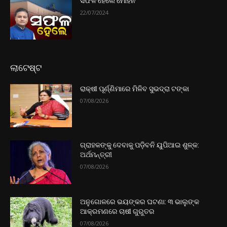
ସଫଳ ହେଲେ ମୋହନ
22/07/2024
ଲାଟେଷ୍ଟ
ରାକ୍ଷୀ ପୂର୍ଣ୍ଣିମାରେ ମିଳିବ ସୁଭଦ୍ରା ଟଙ୍କା
07/08/2026
ଗ୍ରାହକଙ୍କୁ ଦେବାକୁ ପଡ଼ିବନି ୟୁପିଆଇ ଶୁଳ୍କ:
ଅର୍ଥମନ୍ତ୍ରୀ
07/08/2026
ଅନୁଗୋଳରେ ଭୟଙ୍କର ଘଟଣା: ୩ ଭାଲୁଙ୍କ
ଆକ୍ରମଣରେ ଚାଷୀ ଗୁରୁତର
07/08/2026