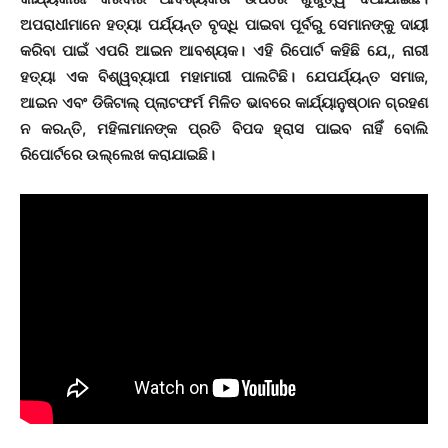
ଅପରାଧୀମାନେ ହତ୍ୟା ପର୍ଯ୍ୟନ୍ତ ବୃଦ୍ଧି ପାଇବା ପୂର୍ବରୁ ସେମାନଙ୍କୁ ଦାୟୀ
କରିବା ପାଇଁ ଏପରି ଆଇନ ଆବଶ୍ୟକ। ଏହି ରିପୋର୍ଟ କହିଛି ଯେ,, ନାରୀ
ହତ୍ୟା ଏକ ବିଶ୍ୱବ୍ୟାପୀ ମହାମାରୀ ପାଲଟିଛି। ଯେପର୍ଯ୍ୟନ୍ତ ସମାଜ,
ଆଇନ ଏବଂ ଡିଜିଟାଲ୍ ପ୍ଲାଟଫର୍ମ ମିଳିତ ଭାବରେ କାର୍ଯ୍ୟାନୁଷ୍ଠାନ ଗ୍ରହଣ
ନ କରନ୍ତି, ମହିଳାମାନଙ୍କ ପ୍ରତି ବିପଦ ହ୍ରାସ ପାଇବ ନାହିଁ ବୋଲି
ରିପୋର୍ଟରେ ଉଲ୍ଲେଖ କରାଯାଇଛି।