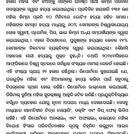
ହଜାର ମହିଳା ଏବଂ ଝିଅଙ୍କୁ ତାଙ୍କର ଘନିଷ୍ଠ ସାଥୀ କିମ୍ବା ପରିବାର
ସଦସ୍ୟଙ୍କ ଦ୍ୱାରା ହତ୍ୟା କରାଯାଇଥିଲା। ପ୍ରତିଦିନ ହାରାହାରି ୧୩୭ ଜଣ
ମହିଳା କିମ୍ବା ପ୍ରତି ୧୦ ମିନିଟରେ ଗୋଟିଏ ହତ୍ୟା ସହିତ ସମାନ।
ମହିଳାଙ୍କ ସମସ୍ତ ହତ୍ୟା ମଧ୍ୟରୁ, ୬୦% ସେମାନଙ୍କ ବିଶ୍ୱାସଯୋଗ୍ୟ
ଲୋକ ସ୍ୱାମୀ, ପ୍ରେମିକ, ପିତା, ଭାଇ କିମ୍ବା ଅନ୍ୟ ସମ୍ପର୍କୀୟଙ୍କ ଦ୍ୱାରା
କରାଯାଇଥିଲା,। ଏହାର ବିପରୀତରେ, ପୁରୁଷଙ୍କ ହତ୍ୟାର କେବଳ ୧୧%
ସେମାନଙ୍କ ନିକଟତର ବ୍ୟକ୍ତିଙ୍କ ଦ୍ୱାରା କରାଯାଇଥିଲା। କୌଣସି
ମହାଦେଶ ନାରୀ ହତ୍ୟାରୁ ମୁକ୍ତ ନୁହନ୍ତି। ତଥାପି ୨୦୨୪ମସିହାରେ
ଆଫ୍ରିକାରେ ବିଶ୍ୱ ସ୍ତରରେ ସର୍ବାଧିକ ସଂଖ୍ୟକ ମାମଲା ରେକର୍ଡ ହୋଇଛି।
ଏହି ସଂଖ୍ୟା ପ୍ରାୟ ୨୨ ହଜାର ରହିଥିଲା। ରିପୋର୍ଟରେ କୁହାଯାଇଛି ଯେ,
ଘରଗୁଡ଼ିକ ମହିଳା ଏବଂ ଝିଅମାନଙ୍କୁ ହତ୍ୟା କରିବା ପାଇଁ ସବୁଠାରୁ
ବିପଜ୍ଜନକ ସ୍ଥାନ ହୋଇ ରହିଛି। ରିପୋର୍ଟରେ ଉଲ୍ଲେଖ କରାଯାଇଛି,
ଡିଜିଟାଲ୍ ଦୁନିଆ ମହିଳା ସୁରକ୍ଷାକୁ ଆହୁରି ଜଟିଳ କରିଛି। ପ୍ରଯୁକ୍ତିବିଦ୍ୟାର
ବର୍ଦ୍ଧିତ ବ୍ୟବହାର ଯୋଗୁ ନୂତନ ଅପରାଧ ମଧ୍ୟ ଦେଖାଦେଇଛି। ସେସବୁ
ମଧ୍ୟରେ ସହମତିହୀନ ଚିତ୍ର ସେୟାରିଂ, ଡକ୍ସିଂ ଏବଂ ଡିପ୍ ଫେକ୍ ଭିଡିଓ
ରହିଛି। ଏହି ରିପୋର୍ଟରେ ଅନଲାଇନ୍ ଏବଂ ଅଫଲାଇନ୍ ଉଭୟରେ ମହିଳା
ବିରୋଧୀ ହିଂସାର ପରିବର୍ତ୍ତନଶୀଳ ରୂପକୁ ଚିହ୍ନିତ କରୁଥିବା ଆଇନ
କାର୍ଯ୍ୟକାରୀ କରିବାର ଆବଶ୍ୟକତା ଉପରେ ଗୁରୁତ୍ୱ ଦିଆଯାଇଛି।