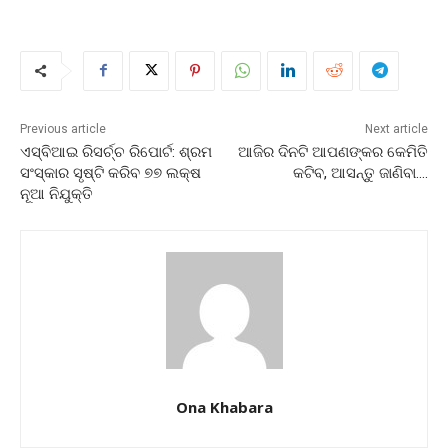
Previous article
Next article
ଏସ୍‌ବିଆଇ ରିସର୍ଚ୍ଚ ରିପୋର୍ଟ: ଶ୍ରମ
ଆଜିର ଦିନଟି ଆପଣଙ୍କର କେମିତି
ସଂସ୍କାର ସୃଷ୍ଟି କରିବ ୭୭ ଲକ୍ଷ
କଟିବ, ଆସନ୍ତୁ ଜାଣିବା….
ନୂଆ ନିଯୁକ୍ତି
Ona Khabara