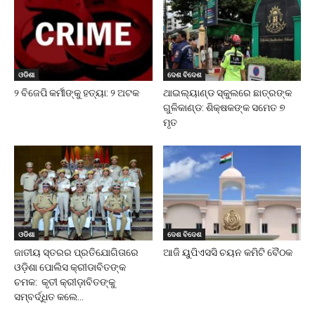
ଓଡିଶା
ଦେଶ ବିଦେଶ
୨ ବିଜେପି କର୍ମୀଙ୍କୁ ହତ୍ୟା: ୨ ଅଟକ
ଥାଇଲ୍ୟାଣ୍ଡ ସ୍କୁଲରେ ଛାତ୍ରଙ୍କ
ଗୁଳିକାଣ୍ଡ: ଶିକ୍ଷକଙ୍କ ସମେତ ୭
ମୃତ
ଓଡିଶା
ଦେଶ ବିଦେଶ
ଜାତୀୟ ସ୍ତରର ପ୍ରତିଯୋଗିତାରେ
ଆଜି ୟୁପିଏସସି ଚୟନ କମିଟି ବୈଠକ
ଓଡ଼ିଶା ପୋଲିସ କ୍ରୀଡାବିତଙ୍କ
ଚମକ: କୃତୀ କ୍ରୀଡ଼ାବିତଙ୍କୁ
ସମ୍ବର୍ଦ୍ଧିତ କଲେ...