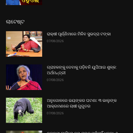
ଲାଟେଷ୍ଟ
ରାକ୍ଷୀ ପୂର୍ଣ୍ଣିମାରେ ମିଳିବ ସୁଭଦ୍ରା ଟଙ୍କା
07/08/2026
ଗ୍ରାହକଙ୍କୁ ଦେବାକୁ ପଡ଼ିବନି ୟୁପିଆଇ ଶୁଳ୍କ:
ଅର୍ଥମନ୍ତ୍ରୀ
07/08/2026
ଅନୁଗୋଳରେ ଭୟଙ୍କର ଘଟଣା: ୩ ଭାଲୁଙ୍କ
ଆକ୍ରମଣରେ ଚାଷୀ ଗୁରୁତର
07/08/2026