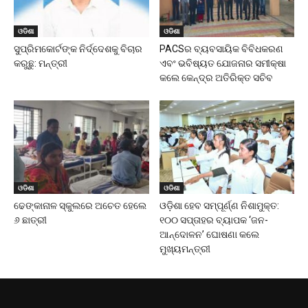
ଓଡିଶା
ଓଡିଶା
ସୁପ୍ରିମକୋର୍ଟଙ୍କ ନିର୍ଦ୍ଦେଶକୁ ବିଚାର
PACSର ବ୍ୟବସାୟିକ ବିବିଧକରଣ
କରୁଛୁ: ମନ୍ତ୍ରୀ
ଏବଂ ଭବିଷ୍ୟତ ଯୋଜନାର ସମୀକ୍ଷା
କଲେ କେନ୍ଦ୍ର ଅତିରିକ୍ତ ସଚିବ
ଓଡିଶା
ଓଡିଶା
ଢେଙ୍କାନାଳ ସ୍କୁଲରେ ଅଚେତ ହେଲେ
ଓଡ଼ିଶା ହେବ ସମ୍ପୂର୍ଣ୍ଣ ନିଶାମୁକ୍ତ:
୬ ଛାତ୍ରୀ
୧୦୦ ସପ୍ତାହର ବ୍ୟାପକ ‘ଜନ-
ଆନ୍ଦୋଳନ’ ଘୋଷଣା କଲେ
ମୁଖ୍ୟମନ୍ତ୍ରୀ