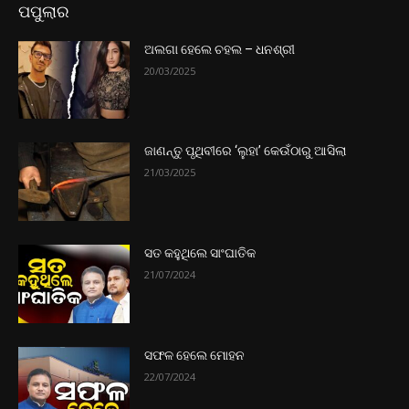
ପପୁଲାର
ଅଲଗା ହେଲେ ଚହଲ – ଧନଶ୍ରୀ
20/03/2025
ଜାଣନ୍ତୁ ପୃଥିବୀରେ ‘ଲୁହା’ କେଉଁଠାରୁ ଆସିଲା
21/03/2025
ସତ କହୁଥିଲେ ସାଂଘାତିକ
21/07/2024
ସଫଳ ହେଲେ ମୋହନ
22/07/2024