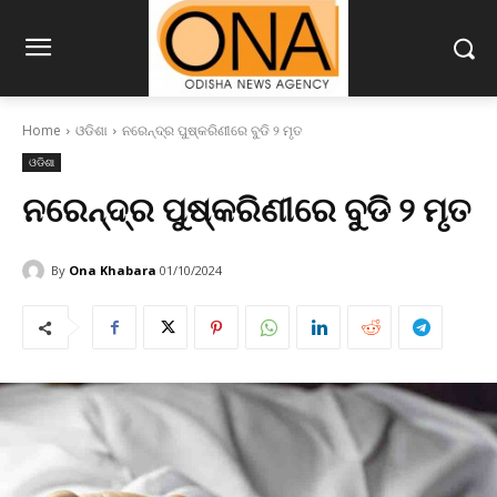
Home
ଓଡିଶା
ନରେନ୍ଦ୍ର ପୁଷ୍କରିଣୀରେ ବୁଡି ୨ ମୃତ
ଓଡିଶା
ନରେନ୍ଦ୍ର ପୁଷ୍କରିଣୀରେ ବୁଡି ୨ ମୃତ
By
Ona Khabara
01/10/2024