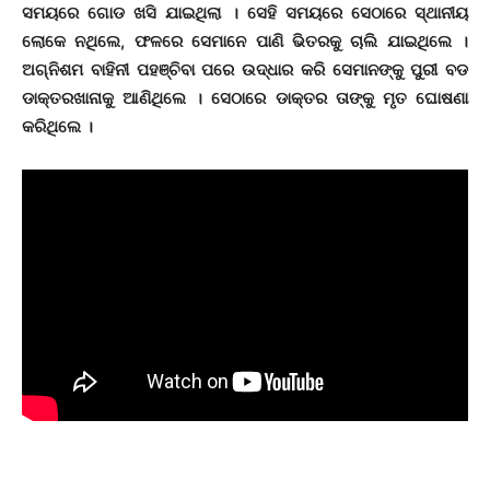
ସମୟରେ ଗୋଡ ଖସି ଯାଇଥିଲା । ସେହି ସମୟରେ ସେଠାରେ ସ୍ଥାନୀୟ
ଲୋକେ ନଥିଲେ, ଫଳରେ ସେମାନେ ପାଣି ଭିତରକୁ ଚାଲି ଯାଇଥିଲେ ।
ଅଗ୍ନିଶମ ବାହିନୀ ପହଞ୍ଚିବା ପରେ ଉଦ୍ଧାର କରି ସେମାନଙ୍କୁ ପୁରୀ ବଡ
ଡାକ୍ତରଖାନାକୁ ଆଣିଥିଲେ । ସେଠାରେ ଡାକ୍ତର ତାଙ୍କୁ ମୃତ ଘୋଷଣା
କରିଥିଲେ ।