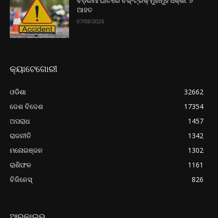
ବଡ଼ରମା ଘାଟିରେ ବସ୍-ଟ୍ରକ୍ ମୁହାଁମୁହିଁ ଧକ୍କା: ୬
ଆହତ
07/08/2026
କ୍ୟାଟେଗୋରୀ
ଓଡିଶା
32662
ଦେଶ ବିଦେଶ
17354
ଅପରାଧ
1457
ରାଜନୀତି
1342
ମନୋରଞ୍ଜନ
1302
ରାଶିଫଳ
1161
ବିଜିନେସ୍
826
ଆରକାଇଭ