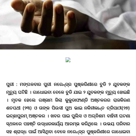
ପୁରୀ : ମଙ୍ଗଳବାର ପୁରୀ ନରେନ୍ଦ୍ର ପୁଷ୍କରିଣୀରେ ବୁଡି ୨ ଯୁବକଙ୍କ
ମୃତ୍ୟୁ ଘଟିଛି । ଗାଧୋଇବା ବେଳେ ବୁଡି ଯାଇ ୨ ଯୁବକଙ୍କ ମୃତ୍ୟୁ ହୋଇଛି
। ମୃତକ ହେଲେ ଗଞ୍ଜାମ ଜିଲା କୁକୁଡାଫାଣ୍ଡି ଅଞ୍ଚଳରର ରାଜକିରଣ
ଶତପଥୀ (୨୩) ଓ ତାଙ୍କ ପିଉସୀ ପୁଅ ଭାଇ ନଳିନୀକାନ୍ତ ତ୍ରିପାଠୀ(୨୭)
ଇଚ୍ଛାପୁରମ୍‌ ଅଞ୍ଚଳର । ଖବର ପାଇ ପୁଲିସ ଓ ଅଗ୍ନିଶମ ବାହିନୀ ଘଟଣା
ସ୍ଥଳରେ ପହଞ୍ଚି ଉଦ୍ଧାରକାର୍ଯ୍ୟ ଆରମ୍ଭ କରିଥିଲେ । ଉଭୟ ପରିବାର
ସହ ଶ୍ରାଦ୍ଧ ପାଇଁ ଆସିଥିବା ବେଳେ ନରେନ୍ଦ୍ର ପୁଷ୍କରିଣୀରେ ଗାଧୋଇବା