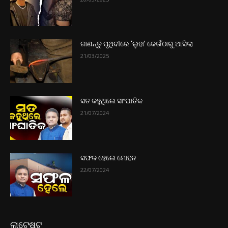
ଜାଣନ୍ତୁ ପୃଥିବୀରେ ‘ଲୁହା’ କେଉଁଠାରୁ ଆସିଲା
21/03/2025
ସତ କହୁଥିଲେ ସାଂଘାତିକ
21/07/2024
ସଫଳ ହେଲେ ମୋହନ
22/07/2024
ଲାଟେଷ୍ଟ