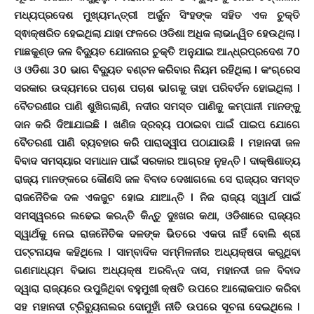
ମଧ୍ୟପ୍ରଦେଶ ମୁଖ୍ୟମନ୍ତ୍ରୀ ଅର୍ଜୁନ ସିଂହଙ୍କ ସହିତ ଏକ ଚୁକ୍ତି
ସ୍ଵାକ୍ଷରିତ ହେଇଥିଲା ଯାହା ଫଳରେ ଓଡିଶା ଅଧିକ ଲାଭାନ୍ୱିତ ହେଉଥିଲା l
ମାଛକୁଣ୍ଡ ଜଳ ବିଦ୍ୟୁତ ଯୋଜନାର ଚୁକ୍ତି ଅନୁଯାଇ ଆନ୍ଧ୍ରପ୍ରଦେଶ 70
ଓ ଓଡିଶା 30 ଭାଗ ବିଦ୍ୟୁତ ବଣ୍ଟନ କରିବାର ନିୟମ ରହିଥିଲା l କଂଗ୍ରେସ
ସରକାର ଉଦ୍ୟମରେ ପଚାଶ ପଚାଶ ଭlଗକୁ ତାହା ପରିବର୍ତନ ହୋଇଥିଲା l
ବୈତରଣୀର ପାଣି ଶୁଖିଗଲାଣି, ନଦୀର ସମସ୍ତ ପାଣିକୁ କମ୍ପାନୀ ମାନଙ୍କୁ
ଦାନ କରି ଦିଆଯାଇଛି l ଖଣିଜ ଦ୍ରବ୍ୟ ପଠାଇବା ପାଇଁ ପାଇପ ଯୋଗେ
ବୈତରଣୀ ପାଣି ବ୍ୟବହାର କରି ପାରାଦ୍ୱୀପ ପଠାଯାଉଛି l ମହାନଦୀ ଜଳ
ବିବାଦ ସମସ୍ୟାର ସମାଧାନ ପାଇଁ ସରକାର ଆଗ୍ରହ ନୁହନ୍ତି l ଦାକ୍ଷିଣାତ୍ୟ
ରାଜ୍ୟ ମାନଙ୍କରେ କୌଣସି ଜଳ ବିବାଦ ଦେଖାଗଲେ ସେ ରାଜ୍ୟର ସମସ୍ତ
ରାଜନୈତିକ ଦଳ ଏକଜୁଟ ହୋଇ ଯାଆନ୍ତି l ନିଜ ରାଜ୍ୟ ସ୍ୱାର୍ଥ ପାଇଁ
ସମସ୍ୱରରେ ଲଢେଇ କରନ୍ତି କିନ୍ତୁ ଦୁଃଖର କଥା, ଓଡିଶାରେ ରାଜ୍ୟର
ସ୍ୱାର୍ଥକୁ ନେଇ ରାଜନୈତିକ ଦଳଙ୍କ ଭିତରେ ଏକତା ନାହିଁ ବୋଲି ଶ୍ରୀ
ପଟ୍ଟନାୟକ କହିଥିଲେ l ସାମ୍ବାଦିକ ସମ୍ମିଳନୀର ଅଧ୍ୟକ୍ଷତା କରୁଥିବା
ଗଣମାଧ୍ୟମ ବିଭାଗ ଅଧ୍ୟକ୍ଷ ଅରବିନ୍ଦ ଦାସ, ମହାନଦୀ ଜଳ ବିବାଦ
ଦ୍ୱାରା ରାଜ୍ୟରେ ଉପୁଜିଥିବା ବହୁମୁଖୀ କ୍ଷତି ଉପରେ ଆଲୋକପାତ କରିବା
ସହ ମହାନଦୀ ଟ୍ରିବ୍ୟୁନାଲର ଦୋମୁହାଁ ନୀତି ଉପରେ ସୂଚନା ଦେଇଥିଲେ l