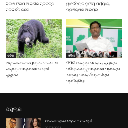
ବିକାଶ ନିଗମ ଆବାସିକ ପ୍ରକଳ୍ପ
ୱାର୍ଡେନଙ୍କ ତୃତୀୟ ପର୍ଯ୍ୟାୟ
ପରିଦର୍ଶନ କଲେ...
ପ୍ରଶିକ୍ଷଣ ଆରମ୍ଭ
ଓଡିଶା
ଓଡିଶା
ଅନୁଗୋଳରେ ଭୟଙ୍କର ଘଟଣା: ୩
ପିପିଲି କେନ୍ଦ୍ର ସମବାୟ ବ୍ୟାଙ୍କ
ଭାଲୁଙ୍କ ଆକ୍ରମଣରେ ଚାଷୀ
ପରିଚାଳକଙ୍କୁ ଆକ୍ରମଣ ପ୍ରସଙ୍ଗ
ଗୁରୁତର
:ସଞ୍ଜୟ ଦାସବର୍ମାଙ୍କ ତୀବ୍ର
ପ୍ରତିକ୍ରିୟା
ପପୁଲାର
ଅଲଗା ହେଲେ ଚହଲ – ଧନଶ୍ରୀ
20/03/2025