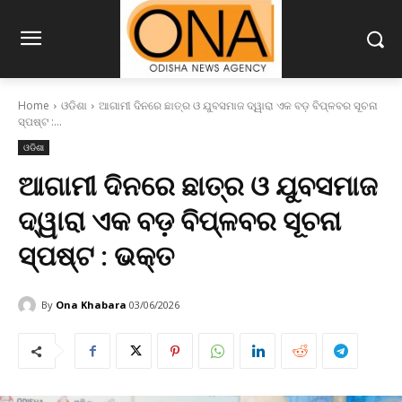
Home
ଓଡିଶା
ଆଗାମୀ ଦିନରେ ଛାତ୍ର ଓ ଯୁବସମାଜ ଦ୍ୱାରା ଏକ ବଡ଼ ବିପ୍ଳବର ସୂଚନା
ସ୍ପଷ୍ଟ :...
ଓଡିଶା
ଆଗାମୀ ଦିନରେ ଛାତ୍ର ଓ ଯୁବସମାଜ
ଦ୍ୱାରା ଏକ ବଡ଼ ବିପ୍ଳବର ସୂଚନା
ସ୍ପଷ୍ଟ : ଭକ୍ତ
By
Ona Khabara
03/06/2026