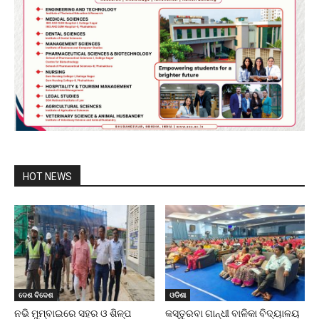
HOT NEWS
ଦେଶ ବିଦେଶ
ଓଡିଶା
ନଭି ମୁମ୍ବାଇରେ ସହର ଓ ଶିଳ୍ପ
କସ୍ତୁରବା ଗାନ୍ଧୀ ବାଳିକା ବିଦ୍ୟାଳୟ