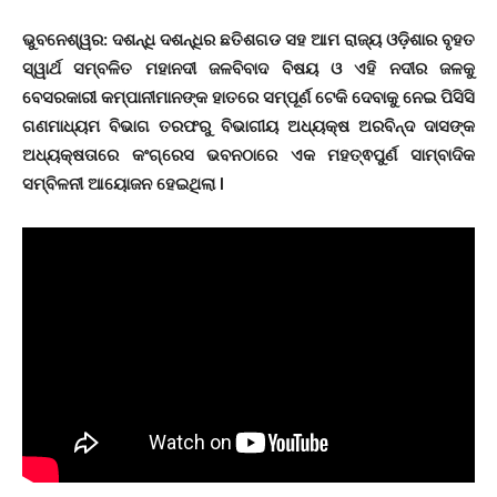
ଭୁବନେଶ୍ୱର: ଦଶନ୍ଧି ଦଶନ୍ଧିର ଛତିଶଗଡ ସହ ଆମ ରାଜ୍ୟ ଓଡ଼ିଶାର ବୃହତ
ସ୍ୱାର୍ଥ ସମ୍ବଳିତ ମହାନଦୀ ଜଳବିବାଦ ବିଷୟ ଓ ଏହି ନଦୀର ଜଳକୁ
ବେସରକାରୀ କମ୍ପାନୀମାନଙ୍କ ହାତରେ ସମ୍ପୂର୍ଣ ଟେକି ଦେବାକୁ ନେଇ ପିସିସି
ଗଣମାଧ୍ୟମ ବିଭାଗ ତରଫରୁ ବିଭାଗୀୟ ଅଧ୍ୟକ୍ଷ ଅରବିନ୍ଦ ଦାସଙ୍କ
ଅଧ୍ୟକ୍ଷତାରେ କଂଗ୍ରେସ ଭବନଠାରେ ଏକ ମହତ୍ଵପୁର୍ଣ ସାମ୍ବାଦିକ
ସମ୍ବିଳନୀ ଆୟୋଜନ ହେଇଥିଲା l