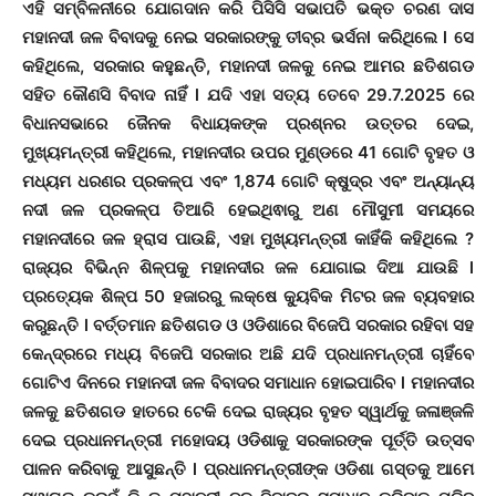
ଏହି ସମ୍ବିଳନୀରେ ଯୋଗଦାନ କରି ପିସିସି ସଭାପତି ଭକ୍ତ ଚରଣ ଦାସ
ମହାନଦୀ ଜଳ ବିବାଦକୁ ନେଇ ସରକାରଙ୍କୁ ତୀବ୍ର ଭର୍ସନl କରିଥିଲେ l ସେ
କହିଥିଲେ, ସରକାର କହୁଛନ୍ତି, ମହାନଦୀ ଜଳକୁ ନେଇ ଆମର ଛତିଶଗଡ
ସହିତ କୌଣସି ବିବାଦ ନାହିଁ l ଯଦି ଏହା ସତ୍ୟ ତେବେ 29.7.2025 ରେ
ବିଧାନସଭାରେ ଜୈନକ ବିଧାୟକଙ୍କ ପ୍ରଶ୍ନର ଉତ୍ତର ଦେଇ,
ମୁଖ୍ୟମନ୍ତ୍ରୀ କହିଥିଲେ, ମହାନଦୀର ଉପର ମୁଣ୍ଡରେ 41 ଗୋଟି ବୃହତ ଓ
ମଧ୍ୟମ ଧରଣର ପ୍ରକଳ୍ପ ଏବଂ 1,874 ଗୋଟି କ୍ଷୁଦ୍ର ଏବଂ ଅନ୍ୟାନ୍ୟ
ନଦୀ ଜଳ ପ୍ରକଳ୍ପ ତିଆରି ହେଇଥିଵାରୁ ଅଣ ମୌସୁମୀ ସମୟରେ
ମହାନଦୀରେ ଜଳ ହ୍ରାସ ପାଉଛି, ଏହା ମୁଖ୍ୟମନ୍ତ୍ରୀ କାହିଁକି କହିଥିଲେ ?
ରାଜ୍ୟର ବିଭିନ୍ନ ଶିଳ୍ପକୁ ମହାନଦୀର ଜଳ ଯୋଗାଇ ଦିଆ ଯାଉଛି l
ପ୍ରତ୍ୟେକ ଶିଳ୍ପ 50 ହଜାରରୁ ଲକ୍ଷେ କ୍ୟୁବିକ ମିଟର ଜଳ ବ୍ୟବହାର
କରୁଛନ୍ତି l ବର୍ତ୍ତମାନ ଛତିଶଗଡ ଓ ଓଡିଶାରେ ବିଜେପି ସରକାର ରହିବା ସହ
କେନ୍ଦ୍ରରେ ମଧ୍ୟ ବିଜେପି ସରକାର ଅଛି ଯଦି ପ୍ରଧାନମନ୍ତ୍ରୀ ଚାହିଁବେ
ଗୋଟିଏ ଦିନରେ ମହାନଦୀ ଜଳ ବିବାଦର ସମାଧାନ ହୋଇପାରିବ l ମହାନଦୀର
ଜଳକୁ ଛତିଶଗଡ ହାତରେ ଟେକି ଦେଇ ରାଜ୍ୟର ବୃହତ ସ୍ୱାର୍ଥକୁ ଜଳାଞ୍ଜଳି
ଦେଇ ପ୍ରଧାନମନ୍ତ୍ରୀ ମହୋଦୟ ଓଡିଶାକୁ ସରକାରଙ୍କ ପୂର୍ତ୍ତି ଉତ୍ସବ
ପାଳନ କରିବାକୁ ଆସୁଛନ୍ତି l ପ୍ରଧାନମନ୍ତ୍ରୀଙ୍କ ଓଡିଶା ଗସ୍ତକୁ ଆମେ