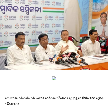
କଂଗ୍ରେସ ସରକାର ସମୟରେ ନଦୀ ଜଳ ବିବାଦର ସୁଚାରୁ ସମାଧାନ ହେଉଥିଲା
: ନିରଞ୍ଜନ