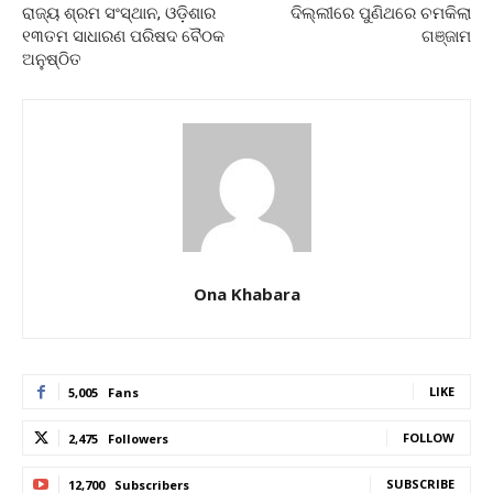
ରାଜ୍ୟ ଶ୍ରମ ସଂସ୍ଥାନ, ଓଡ଼ିଶାର
ଦିଲ୍ଲୀରେ ପୁଣିଥରେ ଚମକିଲା
୧୩ତମ ସାଧାରଣ ପରିଷଦ ବୈଠକ
ଗଞ୍ଜାମ
ଅନୁଷ୍ଠିତ
Ona Khabara
LIKE
5,005
Fans
FOLLOW
2,475
Followers
SUBSCRIBE
12,700
Subscribers