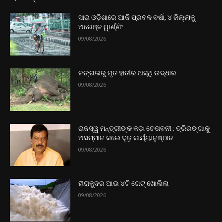
ସାରା ଓଡ଼ିଶାରେ ଆଜି ପ୍ରବଳ ବର୍ଷା, ୪ ଜିଲ୍ଲାକୁ
ଅରେଞ୍ଜ ୱାର୍ଣ୍ଣିଂ
09/08/2026
ଜଙ୍ଗଲରୁ ମୃତ ହାତୀର ଅସ୍ଥି ଉଦ୍ଧାର
09/08/2026
ରାଜସ୍ୱ ମନ୍ତ୍ରୀଙ୍କ କଡ଼ା ଚେତାବନୀ : ତ୍ରିରଙ୍ଗାକୁ
ଅସମ୍ମାନ କଲେ ଦୃଢ଼ କାର୍ଯ୍ୟାନୁଷ୍ଠାନ
09/08/2026
ହୀରାକୁଦର ଆଉ ୪ଟି ଗେଟ୍‌ ଖୋଲିଲା
09/08/2026