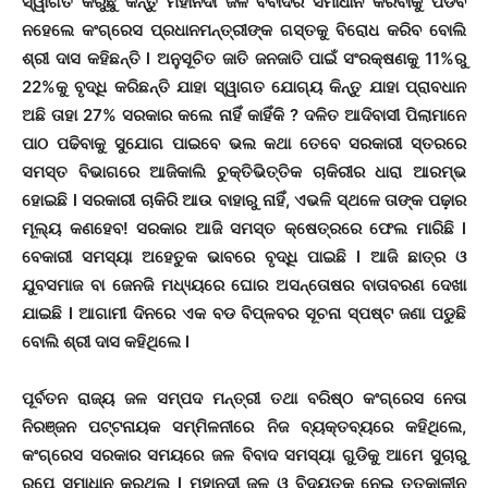
ସ୍ୱାଗତ କରୁଛୁଁ କିନ୍ତୁ ମହାନଦୀ ଜଳ ବିବାଦର ସମାଧାନ କରିବାକୁ ପଡିବ
ନହେଲେ କଂଗ୍ରେସ ପ୍ରଧାନମନ୍ତ୍ରୀଙ୍କ ଗସ୍ତକୁ ବିରୋଧ କରିବ ବୋଲି
ଶ୍ରୀ ଦାସ କହିଛନ୍ତି l ଅନୁସୂଚିତ ଜାତି ଜନଜାତି ପାଇଁ ସଂରକ୍ଷଣକୁ 11%ରୁ
22%କୁ ବୃଦ୍ଧି କରିଛନ୍ତି ଯାହା ସ୍ୱାଗତ ଯୋଗ୍ୟ କିନ୍ତୁ ଯାହା ପ୍ରାବଧାନ
ଅଛି ତାହା 27% ସରକାର କଲେ ନାହିଁ କାହିଁକି ? ଦଳିତ ଆଦିବାସୀ ପିଲାମାନେ
ପାଠ ପଢିବାକୁ ସୁଯୋଗ ପାଇବେ ଭଲ କଥା ତେବେ ସରକାରୀ ସ୍ତରରେ
ସମସ୍ତ ବିଭାଗରେ ଆଜିକାଲି ଚୁକ୍ତିଭିତ୍ତିକ ଚାକିରୀର ଧାରା ଆରମ୍ଭ
ହୋଇଛି l ସରକାରୀ ଚାକିରି ଆଉ ବାହାରୁ ନାହିଁ, ଏଭଳି ସ୍ଥଳେ ତାଙ୍କ ପଢ଼ାର
ମୂଲ୍ୟ କଣହେବ! ସରକାର ଆଜି ସମସ୍ତ କ୍ଷେତ୍ରରେ ଫେଲ ମାରିଛି l
ବେକାରୀ ସମସ୍ୟା ଅହେତୁକ ଭାବରେ ବୃଦ୍ଧି ପାଇଛି l ଆଜି ଛାତ୍ର ଓ
ଯୁବସମାଜ ବା ଜେନଜି ମଧ୍ୟ୍ୟରେ ଘୋର ଅସନ୍ତୋଷର ବାତାବରଣ ଦେଖା
ଯାଇଛି l ଆଗାମୀ ଦିନରେ ଏକ ବଡ ବିପ୍ଳବର ସୂଚନା ସ୍ପଷ୍ଟ ଜଣା ପଡୁଛି
ବୋଲି ଶ୍ରୀ ଦାସ କହିଥିଲେ l
ପୂର୍ବତନ ରାଜ୍ୟ ଜଳ ସମ୍ପଦ ମନ୍ତ୍ରୀ ତଥା ବରିଷ୍ଠ କଂଗ୍ରେସ ନେତା
ନିରଞ୍ଜନ ପଟ୍ଟନାୟକ ସମ୍ମିଳନୀରେ ନିଜ ବ୍ୟକ୍ତବ୍ୟରେ କହିଥିଲେ,
କଂଗ୍ରେସ ସରକାର ସମୟରେ ଜଳ ବିବାଦ ସମସ୍ୟା ଗୁଡିକୁ ଆମେ ସୁଚାରୁ
ରୂପେ ସମାଧାନ କରୁଥିଲୁ l ମହାନଦୀ ଜଳ ଓ ବିଦ୍ୟୁତକୁ ନେଇ ତତ୍କାଳୀନ