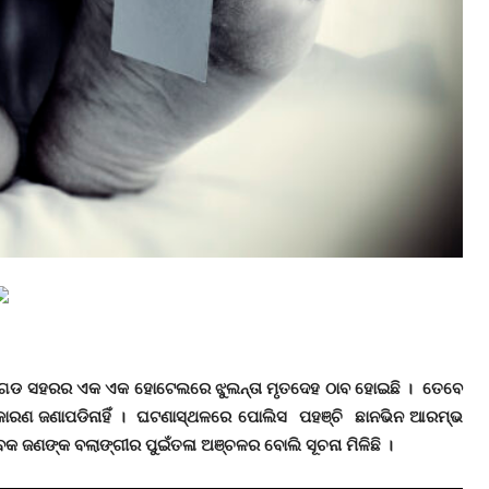
ରଗଡ ସହରର ଏକ ଏକ ହୋଟେଲରେ ଝୁଲନ୍ତା ମୃତଦେହ ଠାବ ହୋଇଛି । ତେବେ
ତ କାରଣ ଜଣାପଡିନାହିଁ । ଘଟଣାସ୍ଥଳରେ ପୋଲିସ ପହଞ୍ଚି ଛାନଭିନ ଆରମ୍ଭ
 ଜଣଙ୍କ ବଲାଙ୍ଗୀର ପୁଇଁତଳା ଅଞ୍ଚଳର ବୋଲି ସୂଚନା ମିଳିଛି ।