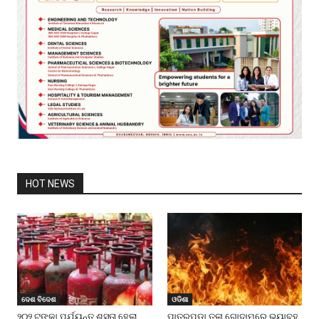
HOT NEWS
ଦେଶ ବିଦେଶ
ଓଡିଶା
୨୦୨ ଟଙ୍କା ପର୍ଯ୍ୟନ୍ତ ଶସ୍ତା ହେଲା
ପାତ୍ରପଡ଼ା ତୁଳା ଗୋଦାମରେ ଭୟାବହ