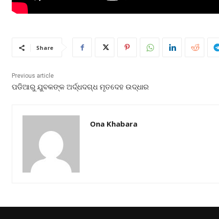
Share
Previous article
ପଡିଆରୁ ଯୁବକଙ୍କ ଅର୍ଦ୍ଧଦଗ୍ଧ ମୃତଦେହ ଉଦ୍ଧାର
Ona Khabara