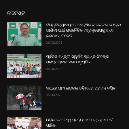
ଲାଟେଷ୍ଟ
ବିଶ୍ୱବିଦ୍ୟାଳୟରେ ଶୈକ୍ଷିକ ବାତାବରଣ ଫେରାଇ
ଆଣିବା ପାଇଁ ରାଜନୈତିକ ହସ୍ତକ୍ଷେପକୁ ବନ୍ଦ
କରାଯାଉ: ବିଜେଡି
06/08/2026
ପୂର୍ବତନ ମନ୍ତ୍ରୀ ସ୍ୱର୍ଗତ ସୁଶାନ୍ତ ସିଂହଙ୍କ
ଶ୍ରଦ୍ଧାଞ୍ଜଳୀ ସଭା ଅନୁଷ୍ଠିତ
06/08/2026
ସପ୍ତାହ ଯାଏ ଉତ୍ତର‌ ଓଡ଼ିଶାରେ ପ୍ରବଳ ବର୍ଷିବ !
06/08/2026
ଓଡ଼ିଶାରେ ‘ବିଶ୍ୱ ସ୍ତନ୍ୟପାନ ସପ୍ତାହ ୨୦୨୬’
ପାଳିତ