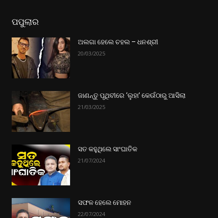
ପପୁଲାର
ଅଲଗା ହେଲେ ଚହଲ – ଧନଶ୍ରୀ
20/03/2025
ଜାଣନ୍ତୁ ପୃଥିବୀରେ ‘ଲୁହା’ କେଉଁଠାରୁ ଆସିଲା
21/03/2025
ସତ କହୁଥିଲେ ସାଂଘାତିକ
21/07/2024
ସଫଳ ହେଲେ ମୋହନ
22/07/2024