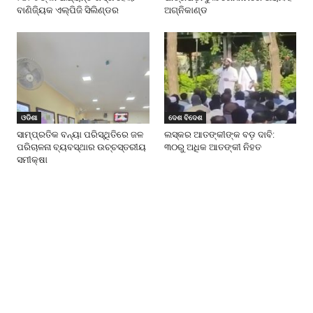
ବାଣିଜ୍ୟିକ ଏଲ୍‌ପିଜି ସିଲିଣ୍ଡର
ଅଗ୍ନିକାଣ୍ଡ
ଓଡିଶା
ଦେଶ ବିଦେଶ
ସାମ୍ପ୍ରତିକ ବନ୍ୟା ପରିସ୍ଥିତିରେ ଜଳ
ଲସ୍କର ଆତଙ୍କୀଙ୍କ ବଡ଼ ଦାବି:
ପରିଚାଳନା ବ୍ୟବସ୍ଥାର ଉଚ୍ଚସ୍ତରୀୟ
୩୦ରୁ ଅଧିକ ଆତଙ୍କୀ ନିହତ
ସମୀକ୍ଷା