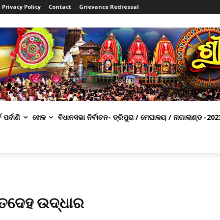
Privacy Policy
Contact
Grievance Redressal
ବ ପର୍ବାଣି
ଖେଳ
ବିଧାନସଭା ନିର୍ବାଚନ- ତ୍ରିପୁରା / ମେଘାଳୟ / ନାଗାଲାଣ୍ଡ -202
ୃୃତଦେହ ଉଦ୍ଧାର