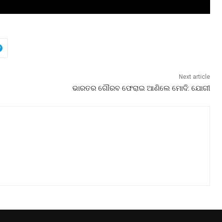
Next article
ଭାରତର ଗୌରବ ଫେରାଇ ଆଣିଲେ ମୋଦି: ଯୋଗୀ