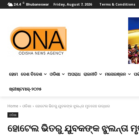
C
Friday, August 7, 2026
Terms & Conditions
24.4
Bhubaneswar
ହୋମ
ଦେଶ ବିଦେଶ
ଓଡିଶା
ଅପରାଧ
ରାଜନୀତି
ମନୋରଞ୍ଜନ
ପର୍
ଖ୍ରୀଷ୍ଟମାସ୍‌-୨୦୨୫
Home
ଓଡିଶା
ହୋଟେଲ ଭିତରୁ ଯୁବକଙ୍କ ଝୁଲନ୍ତା ମୃୃତଦେହ ଉଦ୍ଧାର
ଓଡିଶା
ହୋଟେଲ ଭିତରୁ ଯୁବକଙ୍କ ଝୁଲନ୍ତା ମ