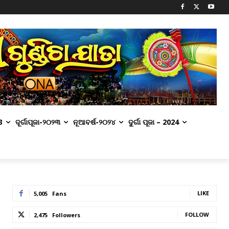
3
ଦୂର୍ଗାପୂଜା-୨୦୨୩
ନୂଆବର୍ଷ-୨୦୨୪
ଦୁର୍ଗା ପୂଜା – 2024
LIKE
5,005
Fans
FOLLOW
2,475
Followers