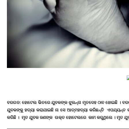
ବରଗଡ: ହୋଟେଲ ଭିତରେ ଯୁବକଙ୍କ ଝୁଲନ୍ତା ମୃତଦେହ ଠାବ ହୋଇଛି । ବ
ଯୁବକଙ୍କୁ ହତ୍ୟା କରାଯାଇଛି ନା ସେ ଆତ୍ମହତ୍ୟା କରିଛନ୍ତି ଏପଯ୍ୟନ୍
କରିଛି । ମୃତ ଯୁବକ ଜଣଙ୍କ ଉକ୍ତ ହୋଟେଲରେ କାମ କରୁଥିଲେ । ମୃତ ଯୁବକ