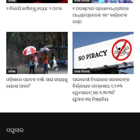
ଓଡିଶା
ଦେଶ ବିଦେଶ
୨ ବିଜେପି କର୍ମୀଙ୍କୁ ହତ୍ୟା: ୨ ଅଟକ
୧ ଅଗଷ୍ଟରେ ପ୍ରଧାନମନ୍ତ୍ରୀଙ୍କ
ଆନ୍ଧ୍ରପ୍ରଦେଶ ଏବଂ କର୍ଣ୍ଣାଟକ
ଗସ୍ତ
ଓଡିଶା
ଦେଶ ବିଦେଶ
ଓଡ଼ିଶାରେ ପ୍ରବଳ ବର୍ଷା: ସାରା ରାଜ୍ୟକୁ
ପାଇରେସୀ ବିରୋଧରେ ସରକାରଙ୍କ
ୟେଲୋ ଆଲର୍ଟ
ନିର୍ଣ୍ଣାୟକ ପଦକ୍ଷେପ; ୧,୨୬୩
ୱେବସାଇଟ୍ ସହ ୭,୩୯୩ଟି
ୟୁଆରଏଲ୍ ନିଷ୍କ୍ରିୟ
ପପୁଲାର