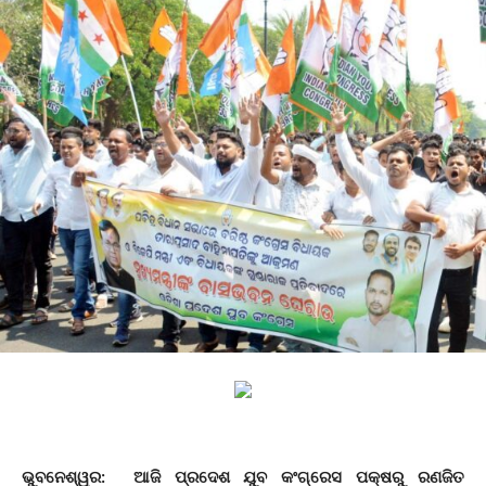
ଭୁବନେଶ୍ୱର: ଆଜି ପ୍ରଦେଶ ଯୁବ କଂଗ୍ରେସ ପକ୍ଷରୁ ରଣଜିତ