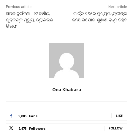
Previous article
Next article
ସଡକ ଦୁର୍ଘଟଣା : ୨୯ ବର୍ଷୀୟ
ମାର୍ଚ୍ଚ ୧୭ରେ ମୁଖ୍ୟମନ୍ତ୍ରୀଙ୍କ
ଯୁବକଙ୍କ ମୃତ୍ୟୁ, ଡ୍ରାଇଭର
ଜନଅଭିଯୋଗ ଶୁଣାଣି ବନ୍ଦ ରହିବ
ଗିରଫ
Ona Khabara
LIKE
5,005
Fans
FOLLOW
2,475
Followers