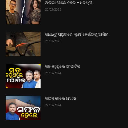
ଅଲଗା ହେଲେ ଚହଲ – ଧନଶ୍ରୀ
20/03/2025
ଜାଣନ୍ତୁ ପୃଥିବୀରେ ‘ଲୁହା’ କେଉଁଠାରୁ ଆସିଲା
21/03/2025
ସତ କହୁଥିଲେ ସାଂଘାତିକ
21/07/2024
ସଫଳ ହେଲେ ମୋହନ
22/07/2024