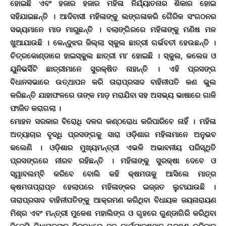
ହୋଇଛି ଏବଂ ହଜାର ହଜାର ମହିଳା ନିର୍ଯ୍ୟାତନାର ଶିକାର ହୋଇ
ସହିଯାଇଛନ୍ତି । ଆଦିବାସୀ ମହିଳାଙ୍କୁ ଲଙ୍ଗଳାକରି ଗୈରିକ ସଂଗଠନର
ସଭ୍ୟମାନେ ମାଡ ମାରୁଛନ୍ତି । ବଲାଙ୍ଗିରରେ ମହିଳାଙ୍କୁ ମଣିଷ ମଳ
ଖୁଆଯାଉଛି । କେନ୍ଦୁଝର ଜିଲ୍ଲା ସ୍କୁଲ ଛାତ୍ରୀ ଗର୍ଭବତୀ ହେଉଛନ୍ତି ।
ଚିତ୍ରକୋଣ୍ଡାରେ ହାଇସ୍କୁଲ ଛାତ୍ରୀ ମା’ ହୋଇଛି । ସ୍କୁଲ, କଲେଜ ଓ
ୟୁନିଭର୍ସିଟି ଛାତ୍ରୀମାନେ ସୁରକ୍ଷିତ ନାହାନ୍ତି । ଏହି ପ୍ରସଙ୍ଗ
ବିଧାନସଭାରେ ଉତ୍‌ଥାପନ କରି ତାରାପ୍ରସାଦ ବାହିନୀପତି କଣ ଭୁଲ
କରିଛନ୍ତି ଯାହାଫଳରେ ତାଙ୍କ ମାଡ଼ ମରାଯିବା ସହ ଅସଭ୍ୟ ଭାଷାରେ ଗାଳି
ଫାଜିତ କରାଗଲା ।
ମୋହନ ସରକାର ବିରୋଧି ଦଳର କଣ୍ଠରୋଧ କରିପାରିବେ ନାହିଁ । ମହିଳା
ଅତ୍ୟାଚାର ବୃଦ୍ଧି ପ୍ରସଙ୍ଗକୁ ସାରା ଓଡ଼ିଶାର ମହିଳାମାନେ ଅନୁଭବ
କଲେଣି । ଓଡ଼ିଶାର ମୁଖ୍ୟମନ୍ତ୍ରୀ ଏଭଳି ଅଭାବନୀୟ ପରିସ୍ଥିତି
ପ୍ରସଙ୍ଗରେ ନୀରବ ରହିଛନ୍ତି । ମହିଳାଙ୍କୁ ସୁରକ୍ଷା ଦେବେ ଓ
ସ୍ୱାବଲମ୍ବି କରିବେ ବୋଲି କହି କ୍ଷମତାକୁ ଆସିଲେ ମାତ୍ର
କ୍ଷମତାପ୍ରାପ୍ତ ହେଲାପରେ ମହିଳାଙ୍କର ଇଜ୍ଜତ ଲୁଟାଯାଉଛି ।
ତାରାପ୍ରସାଦ ବାହିନୀପତିଙ୍କୁ ଆକ୍ରମଣ କରିଥିବା ବିଧାୟକ ଜୟନାରାୟଣ
ମିଶ୍ର ଏବଂ ମନ୍ତ୍ରୀ ମୁକେଶ ମହାଲିଙ୍ଗ ଓ ଗୃହରେ ଗୁଣ୍ଡାଗିରି କରିଥିବା