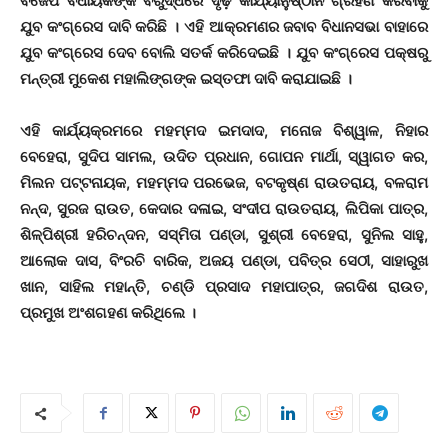
ବିଜେପି ବିଧାୟକଙ୍କ ବିରୁଦ୍ଧରେ ଦୃଢ଼ କାର୍ଯ୍ୟାନୁଷ୍ଠାନ ଗ୍ରହଣ କରିବାକୁ
ଯୁବ କଂଗ୍ରେସ ଦାବି କରିଛି । ଏହି ଆକ୍ରମଣର ଜବାବ ବିଧାନସଭା ବାହାରେ
ଯୁବ କଂଗ୍ରେସ ଦେବ ବୋଲି ସତର୍କ କରିଦେଇଛି । ଯୁବ କଂଗ୍ରେସ ପକ୍ଷରୁ
ମନ୍ତ୍ରୀ ମୁକେଶ ମହାଲିଙ୍ଗଙ୍କ ଇସ୍ତଫା ଦାବି କରାଯାଇଛି ।
ଏହି କାର୍ଯ୍ୟକ୍ରମରେ ମହମ୍ମଦ ଇମଦାଦ, ମନୋଜ ବିଶ୍ୱାଳ, ନିହାର
ବେହେରା, ସୁଦିପ ସାମଲ, ଉଦିତ ପ୍ରଧାନ, ଗୋପନ ମାର୍ଥା, ସ୍ୱାଗତ କର,
ମିଲନ ପଟ୍ଟନାୟକ, ମହମ୍ମଦ ପରଭେଜ, ବଟକୃଷ୍ଣ ରାଉତରାୟ, ବଳରାମ
ନନ୍ଦ, ସୁରଜ ରାଉତ, କେଦାର ଦଳାଇ, ସଂଦୀପ ରାଉତରାୟ, ଲିପିକା ପାତ୍ର,
ଶିଳ୍ପିଶ୍ରୀ ହରିଚନ୍ଦନ, ସସ୍ମିତା ପଣ୍ଡା, ସୁଶ୍ରୀ ବେହେରା, ସୁନିଲ ସାହୁ,
ଆଲୋକ ଦାସ, ବିଂରଚି ବାରିକ, ଅଜୟ ପଣ୍ଡା, ପବିତ୍ର ସେଠୀ, ସାହାରୁଖ
ଖାନ, ସାହିଲ ମହାନ୍ତି, ଚଣ୍ଡି ପ୍ରସାଦ ମହାପାତ୍ର, ଜଗଦିଶ ରାଉତ,
ପ୍ରମୁଖ ଅଂଶଗହଣ କରିଥିଲେ ।