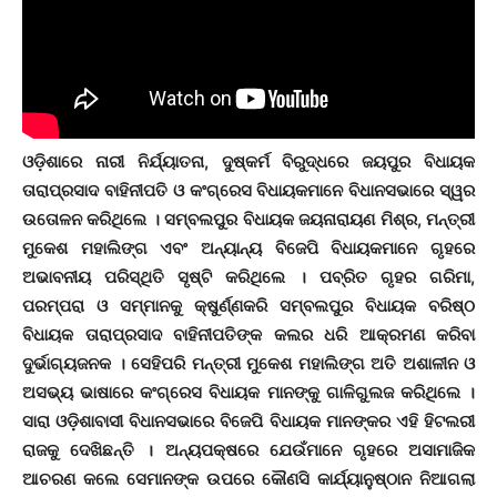
ଓଡ଼ିଶାରେ ନାରୀ ନିର୍ଯ୍ୟାତନା, ଦୁଷ୍କର୍ମ ବିରୁଦ୍ଧରେ ଜୟପୁର ବିଧାୟକ
ତାରାପ୍ରସାଦ ବାହିନୀପତି ଓ କଂଗ୍ରେସ ବିଧାୟକମାନେ ବିଧାନସଭାରେ ସ୍ୱର
ଉତୋଳନ କରିଥିଲେ । ସମ୍ବଲପୁର ବିଧାୟକ ଜୟନାରାୟଣ ମିଶ୍ର, ମନ୍ତ୍ରୀ
ମୁକେଶ ମହାଲିଙ୍ଗ ଏବଂ ଅନ୍ୟାନ୍ୟ ବିଜେପି ବିଧାୟକମାନେ ଗୃହରେ
ଅଭାବନୀୟ ପରିସ୍ଥିତି ସୃଷ୍ଟି କରିଥିଲେ । ପବ୍ରିତ ଗୃହର ଗରିମା,
ପରମ୍ପରା ଓ ସମ୍ମାନକୁ କ୍ଷୁର୍ଣ୍ଣକରି ସମ୍ବଲପୁର ବିଧାୟକ ବରିଷ୍ଠ
ବିଧାୟକ ତାରାପ୍ରସାଦ ବାହିନୀପତିଙ୍କ କଲର ଧରି ଆକ୍ରମଣ କରିବା
ଦୁର୍ଭାଗ୍ୟଜନକ । ସେହିପରି ମନ୍ତ୍ରୀ ମୁକେଶ ମହାଲିଙ୍ଗ ଅତି ଅଶାଳୀନ ଓ
ଅସଭ୍ୟ ଭାଷାରେ କଂଗ୍ରେସ ବିଧାୟକ ମାନଙ୍କୁ ଗାଳିଗୁଲଜ କରିଥିଲେ ।
ସାରା ଓଡ଼ିଶାବାସୀ ବିଧାନସଭାରେ ବିଜେପି ବିଧାୟକ ମାନଙ୍କର ଏହି ହିଟଲରୀ
ରାଜକୁ ଦେଖିଛନ୍ତି । ଅନ୍ୟପକ୍ଷରେ ଯେଉଁମାନେ ଗୃହରେ ଅସାମାଜିକ
ଆଚରଣ କଲେ ସେମାନଙ୍କ ଉପରେ କୌଣସି କାର୍ଯ୍ୟାନୁଷ୍ଠାନ ନିଆଗଲା