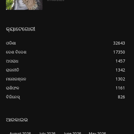
କ୍ୟାଟେଗୋରୀ
ଓଡିଶା
32643
ଦେଶ ବିଦେଶ
17350
ଅପରାଧ
1457
ରାଜନୀତି
1342
ମନୋରଞ୍ଜନ
1302
ରାଶିଫଳ
1161
ବିଜିନେସ୍
826
ଆରକାଇଭ
August 2026
July 2026
June 2026
May 2026