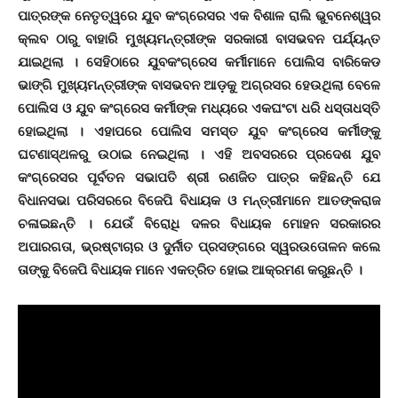
ପାତ୍ରଙ୍କ ନେତୃତ୍ୱରେ ଯୁବ କଂଗ୍ରେସର ଏକ ବିଶାଳ ରାଲି ଭୁବନେଶ୍ୱର
କ୍ଲବ ଠାରୁ ବାହାରି ମୁଖ୍ୟମନ୍ତ୍ରୀଙ୍କ ସରକାରୀ ବାସଭବନ ପର୍ଯ୍ୟନ୍ତ
ଯାଇଥିଲା । ସେହିଠାରେ ଯୁବକଂଗ୍ରେସ କର୍ମୀମାନେ ପୋଲିସ ବାରିକେଡ
ଭାଙ୍ଗି ମୁଖ୍ୟମନ୍ତ୍ରୀଙ୍କ ବାସଭବନ ଆଡ଼କୁ ଅଗ୍ରସର ହେଉଥିଲା ବେଳେ
ପୋଲିସ ଓ ଯୁବ କଂଗ୍ରେସ କର୍ମୀଙ୍କ ମଧ୍ୟରେ ଏକଘଂଟା ଧରି ଧସ୍ତାଧସ୍ତି
ହୋଇଥିଲା । ଏହାପରେ ପୋଲିସ ସମସ୍ତ ଯୁବ କଂଗ୍ରେସ କର୍ମୀଙ୍କୁ
ଘଟଣାସ୍ଥଳରୁ ଉଠାଇ ନେଇଥିଲା । ଏହି ଅବସରରେ ପ୍ରଦେଶ ଯୁବ
କଂଗ୍ରେସର ପୂର୍ବତନ ସଭାପତି ଶ୍ରୀ ରଣଜିତ ପାତ୍ର କହିଛନ୍ତି ଯେ
ବିଧାନସଭା ପରିସରରେ ବିଜେପି ବିଧାୟକ ଓ ମନ୍ତ୍ରୀମାନେ ଆତଙ୍କରାଜ
ଚଳାଇଛନ୍ତି । ଯେଉଁ ବିରୋଧି ଦଳର ବିଧାୟକ ମୋହନ ସରକାରର
ଅପାରଗତା, ଭ୍ରଷ୍ଟାଚାର ଓ ଦୁର୍ନୀତ ପ୍ରସଙ୍ଗରେ ସ୍ୱରଉତୋଳନ କଲେ
ତାଙ୍କୁ ବିଜେପି ବିଧାୟକ ମାନେ ଏକତ୍ରିତ ହୋଇ ଆକ୍ରମଣ କରୁଛନ୍ତି ।