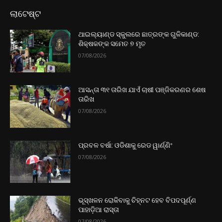
ଲାଟେଷ୍ଟ
ଥାଇଲ୍ୟାଣ୍ଡ ସ୍କୁଲରେ ଛାତ୍ରଙ୍କ ଗୁଳିକାଣ୍ଡ:
ଶିକ୍ଷକଙ୍କ ସମେତ ୭ ମୃତ
07/08/2026
ଆସନ୍ତା ୩୧ ତାରିଖ ଯାଏଁ ଚାଷୀ ପଞ୍ଜିକରଣର ଶେଷ
ତାରିଖ
07/08/2026
ପ୍ରବଳ ବର୍ଷା: ଓଡିଶାକୁ ରେଡ ୱାର୍ଣ୍ଣିଂ
07/08/2026
ଭୂସ୍ଖଳନ ରୋକିବାକୁ ଚିହ୍ନଟ ହେବ ବିପଦପୂର୍ଣ୍ଣ
ପାହାଡ଼ିଆ ରାସ୍ତା
07/08/2026