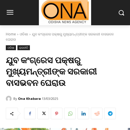
Home
ଓଡିଶା
ଯୁବ କଂଗ୍ରେସ ପକ୍ଷରୁ ମୁଖ୍ୟମନ୍ତ୍ରୀଙ୍କ ସରକାରୀ ବାସଭବନ
ଘେରାଉ
ଓଡିଶା
ରାଜନୀତି
ଯୁବ କଂଗ୍ରେସ ପକ୍ଷରୁ
ମୁଖ୍ୟମନ୍ତ୍ରୀଙ୍କ ସରକାରୀ
ବାସଭବନ ଘେରାଉ
By
Ona Khabara
13/03/2025