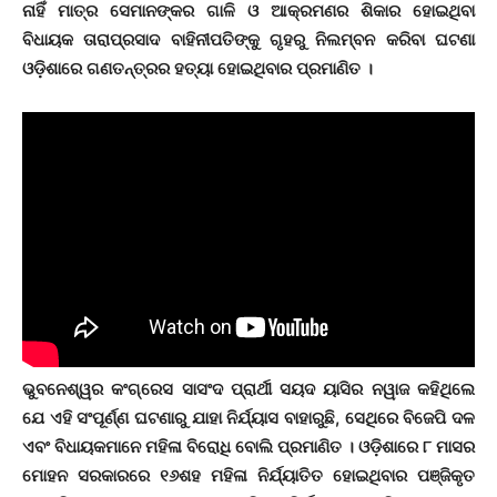
ନାହିଁ ମାତ୍ର ସେମାନଙ୍କର ଗାଳି ଓ ଆକ୍ରମଣର ଶିକାର ହୋଇଥିବା
ବିଧାୟକ ତାରାପ୍ରସାଦ ବାହିନୀପତିଙ୍କୁ ଗୃହରୁ ନିଲମ୍ବନ କରିବା ଘଟଣା
ଓଡ଼ିଶାରେ ଗଣତନ୍ତ୍ରର ହତ୍ୟା ହୋଇଥିବାର ପ୍ରମାଣିତ ।
ଭୁବନେଶ୍ୱର କଂଗ୍ରେସ ସାସଂଦ ପ୍ରାର୍ଥୀ ସୟଦ ୟାସିର ନୱାଜ କହିଥିଲେ
ଯେ ଏହି ସଂପୂର୍ଣ୍ଣ ଘଟଣାରୁ ଯାହା ନିର୍ଯ୍ୟାସ ବାହାରୁଛି, ସେଥିରେ ବିଜେପି ଦଳ
ଏବଂ ବିଧାୟକମାନେ ମହିଳା ବିରୋଧି ବୋଲି ପ୍ରମାଣିତ । ଓଡ଼ିଶାରେ ୮ ମାସର
ମୋହନ ସରକାରରେ ୧୬ଶହ ମହିଳା ନିର୍ଯ୍ୟାତିତ ହୋଇଥିବାର ପଞ୍ଜିକୃତ