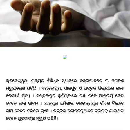
ଭୁବନେଶ୍ୱର
: ରାଜ୍ୟର ବିଭିନ୍ନ ସ୍ଥାନରେ ବଜ୍ରାଘାତରେ ୩ ଜଣଙ୍କ
ମୃତ୍ୟୁ
ବରଣ
ଘଟିଛି
। ସମ୍ବଲପୁର, ଯାଜପୁର ଓ ଭଦ୍ରକ ଜିଲ୍ଲାରେ ଜଣେ
ଲେଖାଏଁ ମୃତ। । ସମ୍ବଲପୁର କୁଚିଣ୍ଡାରେ ଗଛ ତଳେ ଆଶ୍ରୟ ନେବା
ବେଳେ ଗଲା ଜୀବନ । ଯାଜପୁର ଧର୍ମଶାଳା ବଳଭଦ୍ରପୁର ଗାଁରେ ବିଲରେ
କାମ ବେଳେ ଟଳିଲେ
ଚାଷୀ
। ଭଦ୍ରକ କୋଡ଼ବରୁଆଁରେ ବଗିଚାକୁ ଯାଉଥିବା
ବେଳେ ଯୁବତୀଙ୍କ ମୃତ୍ୟୁ
ଘଟିଛି
।