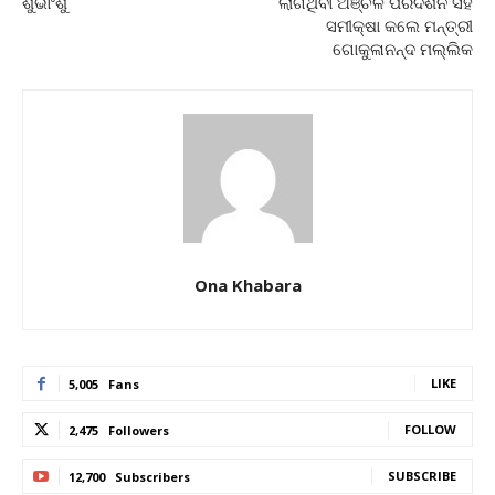
ଶୁଭାଂଶୁ
ଲାଗିଥିବା ଅଞ୍ଚଳ ପରିଦର୍ଶନ ସହ
ସମୀକ୍ଷା କଲେ ମନ୍ତ୍ରୀ
ଗୋକୁଳାନନ୍ଦ ମଲ୍ଲିକ
Ona Khabara
LIKE
5,005
Fans
FOLLOW
2,475
Followers
SUBSCRIBE
12,700
Subscribers