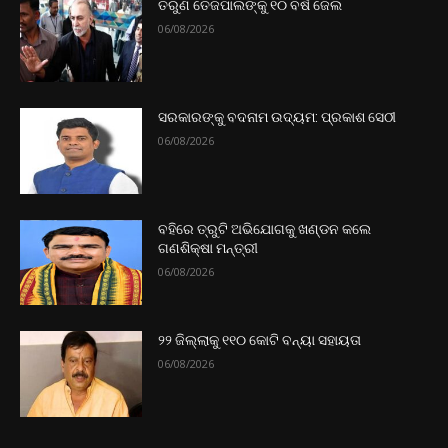
ତରୁଣ ତେଜପାଲଙ୍କୁ ୧୦ ବର୍ଷ ଜେଲ
06/08/2026
ସରକାରଙ୍କୁ ବଦନାମ ଉଦ୍ୟମ: ପ୍ରକାଶ ସେଠୀ
06/08/2026
ବହିରେ ତ୍ରୁଟି ଅଭିଯୋଗକୁ ଖଣ୍ଡନ କଲେ
ଗଣଶିକ୍ଷା ମନ୍ତ୍ରୀ
06/08/2026
୨୨ ଜିଲ୍ଲାକୁ ୧୧୦ କୋଟି ବନ୍ୟା ସହାୟତା
06/08/2026