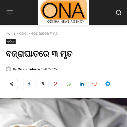
Home
ଓଡିଶା
ବଜ୍ରାଘାତରେ ୩ ମୃତ
ଓଡିଶା
ବଜ୍ରାଘାତରେ ୩ ମୃତ
By
Ona Khabara
13/07/2025