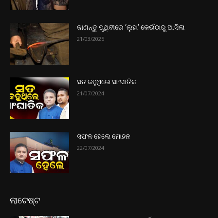
ଜାଣନ୍ତୁ ପୃଥିବୀରେ ‘ଲୁହା’ କେଉଁଠାରୁ ଆସିଲା
21/03/2025
ସତ କହୁଥିଲେ ସାଂଘାତିକ
21/07/2024
ସଫଳ ହେଲେ ମୋହନ
22/07/2024
ଲାଟେଷ୍ଟ