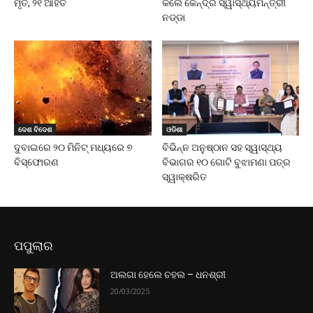
ମୃତ, ୨୧ ଆହତ
କଲେ କେନ୍ଦ୍ର ସ୍ୱାସ୍ଥ୍ୟମନ୍ତ୍ରୀ
ନଡ୍ଡା
ଦେଶ ବିଦେଶ
ଓଡିଶା
ଦୁବାଇରେ ୨୦ ମିନିଟ୍ ମଧ୍ୟରେ ୭
ବିଭିନ୍ନ ଅନୁଷ୍ଠାନ ସହ ସ୍ୱାସ୍ଥ୍ୟ
ବିସ୍ଫୋରଣ
ବିଭାଗର ୧୦ ଗୋଟି ବୁଝାମଣା ପତ୍ର
ସ୍ୱାକ୍ଷରିତ
ପପୁଲାର
ଅଲଗା ହେଲେ ଚହଲ – ଧନଶ୍ରୀ
20/03/2025