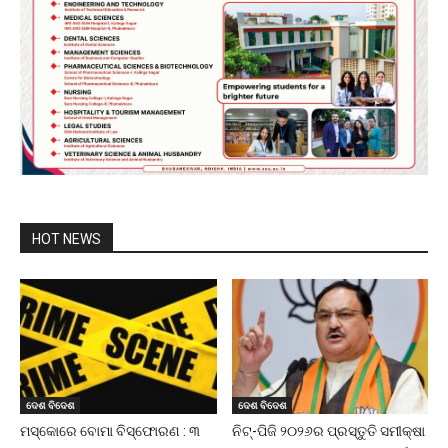
HOT NEWS
ଦେଶ ବିଦେଶ
ଦେଶ ବିଦେଶ
ମସ୍କୋରେ ବୋମା ବିସ୍ଫୋରଣ : ୩
ନିଟ୍-ପିଜି ୨୦୨୬ର ପ୍ରସ୍ତୁତି ସମୀକ୍ଷା