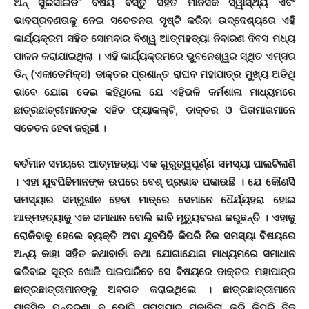
ଅନ୍ ସୁଇସାଇଡ” ବିଷୟ ବସ୍ତୁ ସହିତ ମାନସିକ ସ୍ୱାସ୍ଥ୍ୟ ଏବଂ
ଭାବପ୍ରବଣତାକୁ ନେଇ ସଚେତନତା ସୃଷ୍ଟି କରିବା ଉଦ୍ଦେଶ୍ୟରେ ଏହି
କାର୍ଯ୍ୟକ୍ରମ ସହିତ ସୋମବାର ବିଶ୍ୱ ଆତ୍ମହତ୍ୟା ନିବାରଣ ଦିବସ ମଧ୍ୟ
ପାଳନ କରାଯାଇଥିଲା । ଏହି କାର୍ଯ୍ୟକ୍ରମରେ ଭୁବନେଶ୍ୱର ସ୍ଥିତ ଏମ୍ସର
ଡିନ୍ (ଏକାଡେମିକ୍ସ) ଡାକ୍ତର ପ୍ରଶାନ୍ତ ରାଘବ ମହାପାତ୍ର ମୁଖ୍ୟ ଅତିଥି
ଭାବେ ଯୋଗ ଦେଇ କହିଥିଲେ ଯେ ଏହିଭଳି କର୍ମଶାଳା ମାଧ୍ୟମରେ
ଛାତ୍ରଛାତ୍ରୀମାନଙ୍କ ସହିତ ଫ୍ୟାକଲ୍ଟି, ଡାକ୍ତର ଓ ପିତାମାତାମାନେ
ସଚେତନ ହେବା ଜରୁରୀ ।
ବର୍ତମାନ ସମୟରେ ଆତ୍ମହତ୍ୟା ଏକ ଗୁରୁତ୍ୱପୂର୍ଣ୍ଣ ସମସ୍ୟା ପାଲଟିଲାଣି
। ଏହା ଯୁବପିଢିମାନଙ୍କ ଉପରେ ବେଶ୍ ପ୍ରଭାବ ପକାଉଛି । ଯେ କୌଣସିି
ସମସ୍ୟାର ସମ୍ମୁଖୀନ ହେବା ମାତ୍ରେ ସେମାନେ ଧୈର୍ଯ୍ୟହରା ହୋଇ
ଆତ୍ମହତ୍ୟାକୁ ଏକ ସମାଧାନ ବୋଲି ଭାବି ମୃତ୍ୟୁବରଣ କରୁଛନ୍ତି । ଏହାକୁ
ରୋକିବାକୁ ହେଲେ ବ୍ୟକ୍ତି ଅବା ଯୁବପିଢି କିପରି ନିଜ ସମସ୍ୟା ବିଷୟରେ
ଅନ୍ୟ କାହା ସହିତ କଥାବାର୍ତା ତଥା ଯୋଗାଯୋଗ ମାଧ୍ୟମରେ ସମାଧାନ
କରିବାର ସୂତ୍ର ଖୋଜି ପାଇପାରିବେ ସେ ବିଷୟରେ ଡାକ୍ତର ମହାପାତ୍ର
ଛାତ୍ରଛାତ୍ରୀମାନଙ୍କୁ ଅବଗତ କରାଇଥିଲେ । ଛାତ୍ରଛାତ୍ରୀମାନେ
ମାନସିକ ଯନ୍ତ୍ରଣା ନ ଭୋଗି ସମସ୍ୟାର ମୁକାବିଲା କରି କିପରି ନିଜ