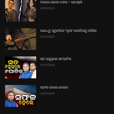
ଅଲଗା ହେଲେ ଚହଲ – ଧନଶ୍ରୀ
20/03/2025
ଜାଣନ୍ତୁ ପୃଥିବୀରେ ‘ଲୁହା’ କେଉଁଠାରୁ ଆସିଲା
21/03/2025
ସତ କହୁଥିଲେ ସାଂଘାତିକ
21/07/2024
ସଫଳ ହେଲେ ମୋହନ
22/07/2024