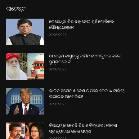
ଲାଟେଷ୍ଟ
ରେଭେନ୍ସା ବିବାଦକୁ ନେଇ ମୁହଁ ଖୋଲିଲେ
ସୌମ୍ୟରଞ୍ଜନ
09/08/2026
ଆଶାରାମ ବାପୁଙ୍କୁ ଜାମିନ ଦେବାକୁ ମନା କଲେ
ସୁପ୍ରିମକୋର୍ଟ
09/08/2026
ଭାରତ ସମେତ ୫ ଦେଶ ଉପରେ ୧୦୦ % ଟାରିଫ୍
ଲଗାଇବ ଆମେରିକା!
09/08/2026
ବିଜୟଙ୍କ ହେବନି ବିବାହ ବିଚ୍ଛେଦ ; ମାମଲା
ପ୍ରତ୍ୟାହାର କଲେ ପତ୍ନୀ
09/08/2026