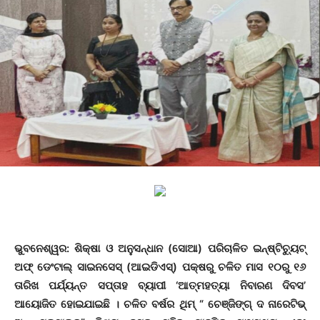
ଭୁବନେଶ୍ୱର: ଶିକ୍ଷା ଓ ଅନୁସନ୍ଧାନ (ସୋଆ) ପରିଚାଳିତ ଇନ୍‌ଷ୍ଟିଚ୍ୟୁଟ୍
ଅଫ୍ ଡେଂଟାଲ୍ ସାଇନସେସ୍ (ଆଇଡିଏସ୍‌) ପକ୍ଷରୁ ଚଳିତ ମାସ ୧୦ରୁ ୧୬
ତାରିଖ ପର୍ଯ୍ୟନ୍ତ ସପ୍ତାହ ବ୍ୟାପୀ ‘ଆତ୍ମହତ୍ୟା ନିବାରଣ ଦିବସ’
ଆୟୋଜିତ ହୋଇଯାଇଛି । ଚଳିତ ବର୍ଷର ଥିମ୍ “ ଚେଞ୍ଜିଙ୍ଗ୍ ଦ ନାରେଟିଭ୍