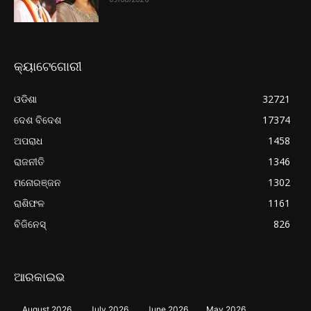
କ୍ୟାଟେଗୋରୀ
ଓଡିଶା
32721
ଦେଶ ବିଦେଶ
17374
ଅପରାଧ
1458
ରାଜନୀତି
1346
ମନୋରଞ୍ଜନ
1302
ରାଶିଫଳ
1161
ବିଜିନେସ୍
826
ଆରକାଇଭ
August 2026
July 2026
June 2026
May 2026