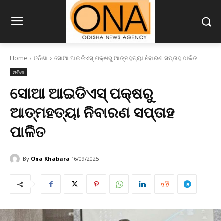
Home
ଓଡିଶା
ସୋଆ ଆଇଡିଏସ୍ ପକ୍ଷରୁ ଆତ୍ମହତ୍ୟା ନିବାରଣ ସପ୍ତାହ ପାଳିତ
ଓଡିଶା
ସୋଆ ଆଇଡିଏସ୍ ପକ୍ଷରୁ
ଆତ୍ମହତ୍ୟା ନିବାରଣ ସପ୍ତାହ
ପାଳିତ
By
Ona Khabara
16/09/2025