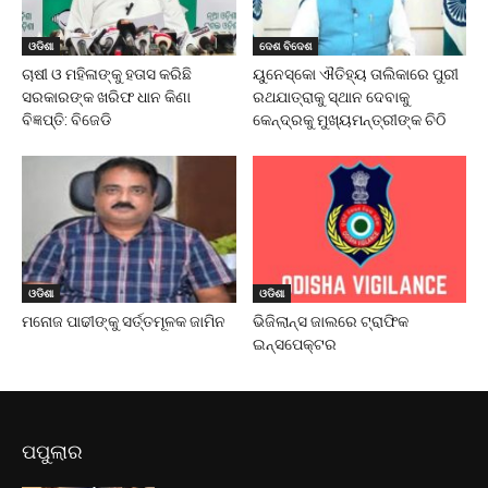
ଓଡିଶା
ଦେଶ ବିଦେଶ
ଚାଷୀ ଓ ମହିଳାଙ୍କୁ ହତାସ କରିଛି
ୟୁନେସ୍କୋ ଐତିହ୍ୟ ତାଲିକାରେ ପୁରୀ
ସରକାରଙ୍କ ଖରିଫ ଧାନ କିଣା
ରଥଯାତ୍ରାକୁ ସ୍ଥାନ ଦେବାକୁ
ବିଜ୍ଞପ୍ତି: ବିଜେଡି
କେନ୍ଦ୍ରକୁ ମୁଖ୍ୟମନ୍ତ୍ରୀଙ୍କ ଚିଠି
ଓଡିଶା
ଓଡିଶା
ମନୋଜ ପାଢୀଙ୍କୁ ସର୍ତ୍ତମୂଳକ ଜାମିନ
ଭିଜିଲାନ୍ସ ଜାଲରେ ଟ୍ରାଫିକ
ଇନ୍ସପେକ୍ଟର
ପପୁଲାର