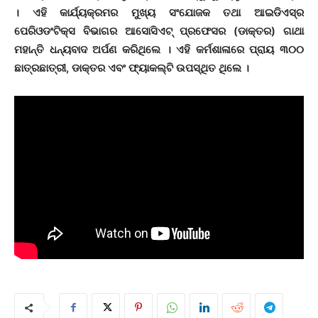
। ଏହି କାର୍ଯ୍ୟକ୍ରମର ମୁଖ୍ୟ ସଂଯୋଜକ ତଥା ଆଇଡିଏସ୍‌ର
ପେରିଓଡଂଟିକ୍ସ ବିଭାଗର ଆସୋସିଏଟ୍ ପ୍ରଫେସର (ଡାକ୍ତର) ଗାଥା
ମହାନ୍ତି ଧନ୍ୟବାଦ ଅର୍ପଣ କରିଥିଲେ । ଏହି କର୍ମଶାଳାରେ ପ୍ରାୟ ୩୦୦
ଛାତ୍ରଛାତ୍ରୀ, ଡାକ୍ତର ଏବଂ ଫ୍ୟାକଲ୍ଟି ଉପସ୍ଥିତ ଥିଲେ ।