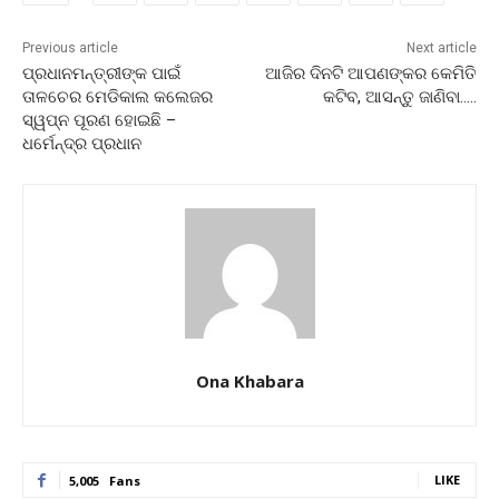
Previous article
Next article
ପ୍ରଧାନମନ୍ତ୍ରୀଙ୍କ ପାଇଁ
ଆଜିର ଦିନଟି ଆପଣଙ୍କର କେମିତି
ତାଳଚେର ମେଡିକାଲ କଲେଜର
କଟିବ, ଆସନ୍ତୁ ଜାଣିବା…..
ସ୍ୱପ୍ନ ପୂରଣ ହୋଇଛି –
ଧର୍ମେନ୍ଦ୍ର ପ୍ରଧାନ
Ona Khabara
LIKE
5,005
Fans