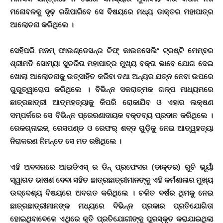
ମନୋବଳକୁ ଦୃଢ଼ ରଖିପାରିବେ ସେ ବିଷୟରେ ମଧ୍ୟ ଡାକ୍ତର ମହାପାତ୍ର
ଆଲୋଚନା କରିଥିଲେ ।
ସେହିପରି ମନମ୍ ଫାଉଣ୍ଡେସନ୍‌ର ଚିଫ୍ କାଉନସେଲିଂ ଟ୍ରଷ୍ଟି ମେମ୍ବର
ଶ୍ରୀମତି ସୋମ୍ୟା ସୁଚରିତା ମହାପାତ୍ର ମୁଖ୍ୟ ବକ୍ତା ଭାବେ ଯୋଗ ଦେଇ
ଖୋଲା ଆଲୋଚନାକୁ ଉତ୍ସାହିତ କରିବା ତଥା ଅନ୍ୟର ଯତ୍ନ ନେବା ଉପରେ
ଗୁରୁତ୍ୱାରୋପ କରିଥିଲେ । ବିଭିନ୍ନ ସକରାତ୍ମକ ଗଳ୍ପ ମାଧ୍ୟମରେ
ଛାତ୍ରଛାତ୍ରୀ ଆତ୍ମହତ୍ୟାକୁ କିପରି ରୋକାଯିବ ଓ ଏହାର ଲକ୍ଷଣ
ସମ୍ପର୍କରେ ସେ ବିଭିନ୍ନ ପ୍ରେରଣାଦାୟକ ବକ୍ତବ୍ୟ ପ୍ରଦାନ କରିଥିଲେ ।
ରେକଗ୍‌ନାଇଜ, ରେସପଣ୍ଡ ଓ ରେଫର୍ ଶବ୍ଦ ଗୁଡ଼ିକୁ ନେଇ ଆତ୍ୱହତ୍ୟା
ନିରାକରଣ ନିମନ୍ତେ ସେ ମତ ରଖିଥିଲେ ।
ଏହି ଅବସରରେ ଆଇଡିଏସ୍ ର ଡିନ୍ ପ୍ରଫେସର (ଡାକ୍ତର) ରୁଚି ଭୂୟାଁ
ସ୍ୱାଗତ ଭାଷଣ ଦେବା ସହିତ ଛାତ୍ରଛାତ୍ରୀମାନଙ୍କୁ ଏହି କର୍ମଶାଳାର ମୁଖ୍ୟ
ଉଦ୍ଦେଶ୍ୟ ବିଷୟରେ ଅବଗତ କରିଥିଲେ । ଚଳିତ ବର୍ଷର ଥିମକୁ ନେଇ
ଛାତ୍ରଛାତ୍ରୀମାନଙ୍କ ମଧ୍ୟରେ ବିଭିନ୍ନ ପ୍ରକାର ପ୍ରତିଯୋଗିତା
ହୋଇଥିବାବେଳେ ଏଥିରେ କୃତି ପ୍ରତିଯୋଗୀଙ୍କୁ ପୁରସ୍କୃତ କରାଯାଇଥିଲା