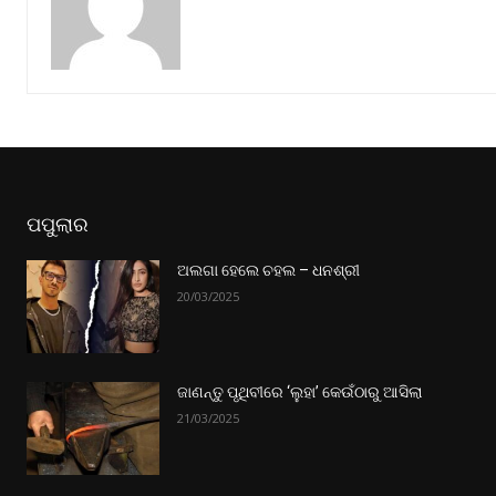
ପପୁଲାର
ଅଲଗା ହେଲେ ଚହଲ – ଧନଶ୍ରୀ
20/03/2025
ଜାଣନ୍ତୁ ପୃଥିବୀରେ ‘ଲୁହା’ କେଉଁଠାରୁ ଆସିଲା
21/03/2025