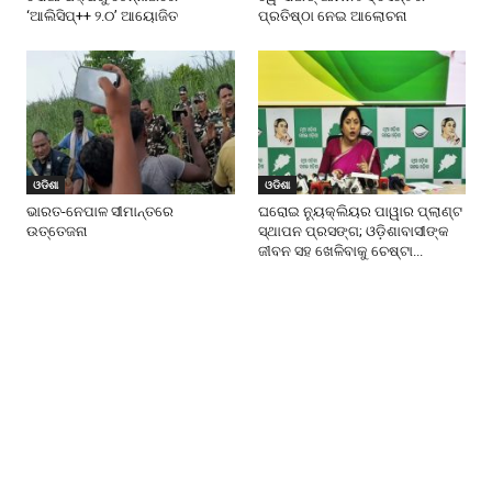
‘ଆଲିସିପ୍‌++ ୨.୦’ ଆୟୋଜିତ
ପ୍ରତିଷ୍ଠା ନେଇ ଆଲୋଚନା
ଓଡିଶା
ଓଡିଶା
ଭାରତ-ନେପାଳ ସୀମାନ୍ତରେ
ଘରୋଇ ନୁ୍ୟକ୍ଲିୟର ପାୱାର ପ୍ଲାଣ୍ଟ
ଉତ୍ତେଜନା
ସ୍ଥାପନ ପ୍ରସଙ୍ଗ; ଓଡ଼ିଶାବାସୀଙ୍କ
ଜୀବନ ସହ ଖେଳିବାକୁ ଚେଷ୍ଟା...