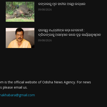
ଜଙ୍ଗଲରୁ ମୃତ ହାତୀର ଅସ୍ଥି ଉଦ୍ଧାର
09/08/2026
ରାଜସ୍ୱ ମନ୍ତ୍ରୀଙ୍କ କଡ଼ା ଚେତାବନୀ :
ତ୍ରିରଙ୍ଗାକୁ ଅସମ୍ମାନ କଲେ ଦୃଢ଼ କାର୍ଯ୍ୟାନୁଷ୍ଠାନ
09/08/2026
m is the official website of Odisha News Agency. For news
es please email us.
nakhabara@gmail.com