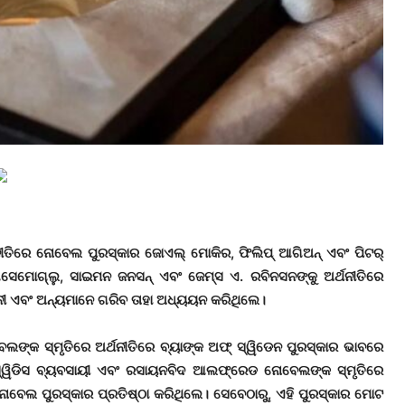
ନୀତିରେ ନୋବେଲ ପୁରସ୍କାର ଜୋଏଲ୍ ମୋକିର, ଫିଲିପ୍ ଆଗିଅନ୍ ଏବଂ ପିଟର୍
 ଆସେମୋଗ୍ଲୁ, ସାଇମନ ଜନସନ୍ ଏବଂ ଜେମ୍ସ ଏ. ରବିନସନଙ୍କୁ ଅର୍ଥନୀତିରେ
ଧନୀ ଏବଂ ଅନ୍ୟମାନେ ଗରିବ ତାହା ଅଧ୍ୟୟନ କରିଥିଲେ।
୍କ ସ୍ମୃତିରେ ଅର୍ଥନୀତିରେ ବ୍ୟାଙ୍କ ଅଫ୍ ସ୍ୱିଡେନ ପୁରସ୍କାର ଭାବରେ
ର ସ୍ୱିଡିସ ବ୍ୟବସାୟୀ ଏବଂ ରସାୟନବିଦ ଆଲଫ୍ରେଡ ନୋବେଲଙ୍କ ସ୍ମୃତିରେ
ନୋବେଲ ପୁରସ୍କାର ପ୍ରତିଷ୍ଠା କରିଥିଲେ। ସେବେଠାରୁ, ଏହି ପୁରସ୍କାର ମୋଟ