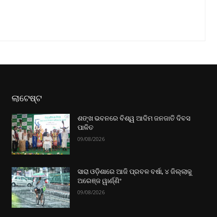
ଲାଟେଷ୍ଟ
ଶଙ୍ଖ ଭବନରେ ବିଶ୍ୱ ଆଦିମ ଜନଜାତି ଦିବସ
ପାଳିତ
09/08/2026
ସାରା ଓଡ଼ିଶାରେ ଆଜି ପ୍ରବଳ ବର୍ଷା, ୪ ଜିଲ୍ଲାକୁ
ଅରେଞ୍ଜ ୱାର୍ଣ୍ଣିଂ
09/08/2026