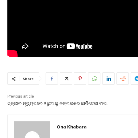
Share
Previous article
ସ୍ତ୍ରୀର ମୃତ୍ୟୁପରେ ୨ ଛୁଆକୁ ଜଙ୍ଗଲରେ ଛାଡିଦେଲା ବାପା
Ona Khabara