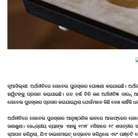
ନୂଆଦିଲ୍ଲୀ
: ଅର୍ଥନୀତିରେ ନୋବେଲ ପୁରସ୍କାର ଘୋଷଣା କରାଯାଇଛି। ଅର୍ଥ
ହାୱିଟ
ଙ୍କୁ
ପ୍ରଦାନ କରାଯାଇଛି। ଗତ ବର୍ଷ ତିନି ଜଣ ଅର୍ଥନୀତିଜ୍ଞ ଡାରନ୍
ନୋବେଲ ପୁରସ୍କାର ପ୍ରଦାନ କରାଯାଇଥିଲା ଯେଉଁମାନେ କିଛି ଦେଶ କାହିଁକି 
ଅର୍ଥନୀତିରେ ନୋବେଲ ପୁରସ୍କାର ଆନୁଷ୍ଠାନିକ ଭାବରେ ଆଲଫ୍ରେଡ ନୋବେଲଙ
ଜଣାଶୁଣା। କେନ୍ଦ୍ରୀୟ ବ୍ୟାଙ୍କ ଏହାକୁ ୧୯୬୮ ମସିହାରେ ୧୯ ଶତାବ୍ଦୀ
ସ୍ଥାପନ କରିଥିଲା, ଯିଏ ଡାଇନାମାଇଟ୍ ଉଦ୍ଭାବନ କରିଥିଲେ ଏବଂ ପାଞ୍ଚଟି 