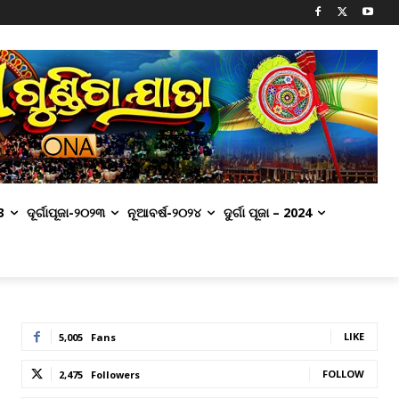
3
ଦୂର୍ଗାପୂଜା-୨୦୨୩
ନୂଆବର୍ଷ-୨୦୨୪
ଦୁର୍ଗା ପୂଜା – 2024
LIKE
5,005
Fans
FOLLOW
2,475
Followers