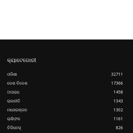
କ୍ୟାଟେଗୋରୀ
ଓଡିଶା
32711
ଦେଶ ବିଦେଶ
17366
ଅପରାଧ
1458
ରାଜନୀତି
1343
ମନୋରଞ୍ଜନ
1302
ରାଶିଫଳ
1161
ବିଜିନେସ୍
826