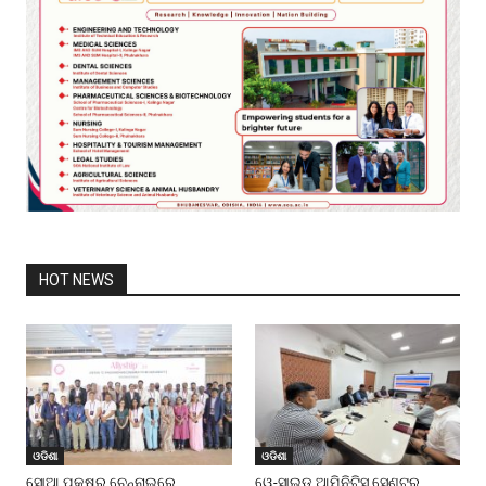
HOT NEWS
ଓଡିଶା
ଓଡିଶା
ସୋଆ ପକ୍ଷରୁ ଚେନ୍ନାଇରେ
ୱେ-ସାଇଡ୍‌ ଆମିନିଟିସ୍‌ ସେଣ୍ଟର