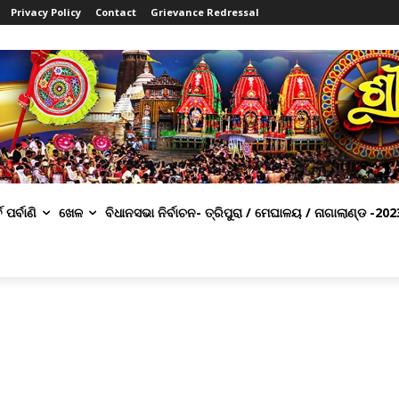
Privacy Policy
Contact
Grievance Redressal
ବ ପର୍ବାଣି
ଖେଳ
ବିଧାନସଭା ନିର୍ବାଚନ- ତ୍ରିପୁରା / ମେଘାଳୟ / ନାଗାଲାଣ୍ଡ -202