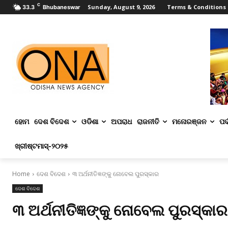
C
Sunday, August 9, 2026
Terms & Conditions
33.3
Bhubaneswar
ହୋମ
ଦେଶ ବିଦେଶ
ଓଡିଶା
ଅପରାଧ
ରାଜନୀତି
ମନୋରଞ୍ଜନ
ପର୍
ଖ୍ରୀଷ୍ଟମାସ୍‌-୨୦୨୫
Home
ଦେଶ ବିଦେଶ
୩ ଅର୍ଥନୀତିଜ୍ଞଙ୍କୁ ନୋବେଲ ପୁରସ୍କାର
ଦେଶ ବିଦେଶ
୩ ଅର୍ଥନୀତିଜ୍ଞଙ୍କୁ ନୋବେଲ ପୁରସ୍କାର