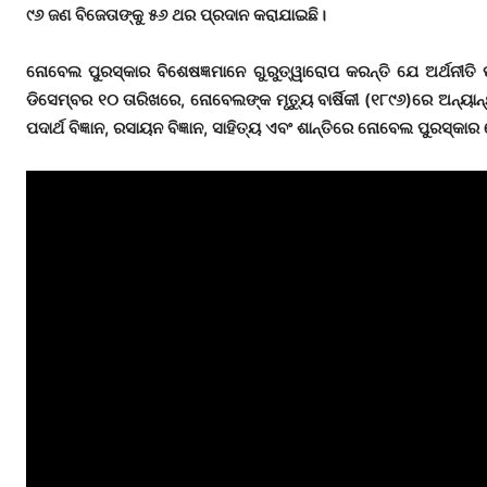
୯୬ ଜଣ ବିଜେତାଙ୍କୁ ୫୬ ଥର ପ୍ରଦାନ କରାଯାଇଛି।
ନୋବେଲ ପୁରସ୍କାର ବିଶେଷଜ୍ଞମାନେ ଗୁରୁତ୍ୱାରୋପ କରନ୍ତି ଯେ ଅର୍ଥନୀତି ପ
ଡିସେମ୍ବର ୧୦ ତାରିଖରେ, ନୋବେଲଙ୍କ ମୃତ୍ୟୁ ବାର୍ଷିକୀ (୧୮୯୬)ରେ ଅନ୍ୟା
ପଦାର୍ଥ ବିଜ୍ଞାନ, ରସାୟନ ବିଜ୍ଞାନ, ସାହିତ୍ୟ ଏବଂ ଶାନ୍ତିରେ ନୋବେଲ ପୁରସ୍କ