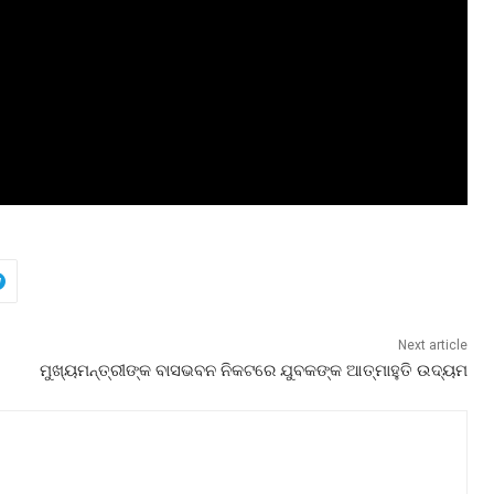
Next article
ମୁଖ୍ୟମନ୍ତ୍ରୀଙ୍କ ବାସଭବନ ନିକଟରେ ଯୁବକଙ୍କ ଆତ୍ମାହୁତି ଉଦ୍ୟମ