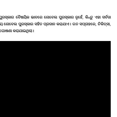
ୁରସ୍କାର ବୈଷୟିକ ଭାବରେ ନୋବେଲ ପୁରସ୍କାର ନୁହେଁ, କିନ୍ତୁ ଏହା ସର୍ବଦା
ନ୍ୟ ନୋବେଲ ପୁରସ୍କାର ସହିତ ପ୍ରଦାନ କରାଯାଏ। ଗତ ସପ୍ତାହରେ, ଚିକିତ୍ସା,
ାର ଘୋଷଣା କରାଯାଇଥିଲା।