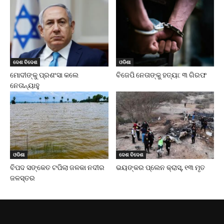
ଦେଶ ବିଦେଶ
ଓଡିଶା
ମୋଦୀଙ୍କୁ ପ୍ରଶଂସା କଲେ
ବିଜେପି ନେତାଙ୍କୁ ହତ୍ୟା: ୩ ଗିରଫ
ନେତାନ୍ୟାହୁ
ଓଡିଶା
ଦେଶ ବିଦେଶ
ବିପଦ ସଙ୍କେତ ଟପିଲା ଜଳକା ନଦୀର
ଭୟଙ୍କର ପ୍ଲେନ କ୍ରାସ୍, ୧୩ ମୃତ
ଜଳସ୍ତର