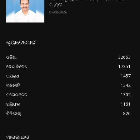
ମନ୍ତ୍ରୀ
07/08/2026
କ୍ୟାଟେଗୋରୀ
ଓଡିଶା
32653
ଦେଶ ବିଦେଶ
17351
ଅପରାଧ
1457
ରାଜନୀତି
1342
ମନୋରଞ୍ଜନ
1302
ରାଶିଫଳ
1161
ବିଜିନେସ୍
826
ଆରକାଇଭ