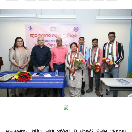
ଭୁବନେଶ୍ୱର: ଓଡ଼ିଆ ଭାଷା ସାହିତ୍ୟ ଓ ସଂସ୍କୃତି ବିଭାଗ ଅଧିନସ୍ଥ