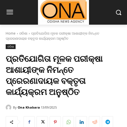
Home
ଓଡିଶା
ପ୍ରତିଯୋଗିତା ମୂଳକ ପରୀକ୍ଷା ଆଶାୟୀଙ୍କ ନିମନ୍ତେ
ପ୍ରେରଣାଦାୟକ ବକ୍ତୃତା କାର୍ଯ୍ୟକ୍ରମ ଅନୁଷ୍ଠିତ
ଓଡିଶା
ପ୍ରତିଯୋଗିତା ମୂଳକ ପରୀକ୍ଷା
ଆଶାୟୀଙ୍କ ନିମନ୍ତେ
ପ୍ରେରଣାଦାୟକ ବକ୍ତୃତା
କାର୍ଯ୍ୟକ୍ରମ ଅନୁଷ୍ଠିତ
By
Ona Khabara
13/09/2025