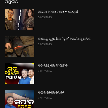
ପପୁଲାର
ଅଲଗା ହେଲେ ଚହଲ – ଧନଶ୍ରୀ
20/03/2025
ଜାଣନ୍ତୁ ପୃଥିବୀରେ ‘ଲୁହା’ କେଉଁଠାରୁ ଆସିଲା
21/03/2025
ସତ କହୁଥିଲେ ସାଂଘାତିକ
21/07/2024
ସଫଳ ହେଲେ ମୋହନ
22/07/2024