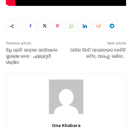
Previous article
Next article
ବିଧି ପ୍ରତି ସମ୍ମାନ ସମ୍ବିଧାନର
ଆଜିର ଦିନଟି ଆପଣଙ୍କର କେମିତି
ସୁରକ୍ଷା କବଚ : ନ୍ୟାୟମୂର୍ତୀ
କଟିବ, ଆସନ୍ତୁ ଜାଣିବା….
ଦୀକ୍ଷିତ
Ona Khabara