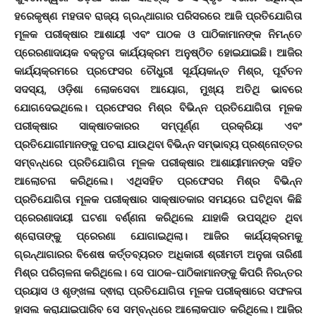
ହରେକୃଷ୍ଣ ମହତାବ ରାଜ୍ୟ ଗ୍ରନ୍ଥାଗାର ପରିସରରେ ଆଜି ପ୍ରତିଯୋଗିତା
ମୂଳକ ପରୀକ୍ଷାର ଆଶାୟୀ ଏବଂ ପାଠକ ଓ ପାଠିକାମାନଙ୍କ ନିମନ୍ତେ
ପ୍ରେରଣାଦାୟକ ବକ୍ତୃତା କାର୍ଯ୍ୟକ୍ରମ ଅନୁଷ୍ଠିତ ହୋଇଯାଇଛି। ଆଜିର
କାର୍ଯ୍ୟକ୍ରମରେ ପ୍ରଫେସର ଚୌଧୁରୀ ସୂର୍ଯ୍ୟକାନ୍ତ ମିଶ୍ର, ପୂର୍ବତନ
ସଦସ୍ୟ, ଓଡ଼ିଶା ଲୋକସେବା ଆୟୋଗ, ମୁଖ୍ୟ ଅତିଥି ଭାବରେ
ଯୋଗଦେଇଥିଲେ। ପ୍ରଫେସର ମିଶ୍ର ବିଭିନ୍ନ ପ୍ରତିଯୋଗିତା ମୂଳକ
ପରୀକ୍ଷାର ସାକ୍ଷାତକାରର ସମ୍ପୂର୍ଣ୍ଣ ପ୍ରକ୍ରିୟା ଏବଂ
ପ୍ରତିଯୋଗୀମାନଙ୍କୁ ପଚରା ଯାଉଥିବା ବିଭିନ୍ନ ସମ୍ଭାବ୍ୟ ପ୍ରଶ୍ନୋତ୍ତର
ସମ୍ବନ୍ଧରେ ପ୍ରତିଯୋଗିତା ମୂଳକ ପରୀକ୍ଷାର ଆଶାୟୀମାନଙ୍କ ସହିତ
ଆଲୋଚନା କରିଥିଲେ। ଏଥିସହିତ ପ୍ରଫେସର ମିଶ୍ର ବିଭିନ୍ନ
ପ୍ରତିଯୋଗିତା ମୂଳକ ପରୀକ୍ଷାର ସାକ୍ଷାତକାର ସମୟରେ ଘଟିଥିବା କିଛି
ପ୍ରେରଣାଦାୟୀ ଘଟଣା ବର୍ଣ୍ଣନା କରିଥିଲେ ଯାହାକି ଉପସ୍ଥିତ ଥିବା
ଶ୍ରୋତାଙ୍କୁ ପ୍ରେରଣା ଯୋଗାଇଥିଲା। ଆଜିର କାର୍ଯ୍ୟକ୍ରମକୁ
ଗ୍ରନ୍ଥାଗାରର ବିଶେଷ କର୍ତ୍ତବ୍ୟରତ ଅଧିକାରୀ ଶ୍ରୀମତୀ ଅନୁଜା ତାରିଣୀ
ମିଶ୍ର ପରିଚାଳନା କରିଥିଲେ। ସେ ପାଠକ-ପାଠିକାମାନଙ୍କୁ କିପରି ନିରନ୍ତର
ପ୍ରୟାସ ଓ ଶୃଙ୍ଖଳା ଦ୍ଵାରା ପ୍ରତିଯୋଗିତା ମୂଳକ ପରୀକ୍ଷାରେ ସଫଳତା
ହାସଲ କରାଯାଇପାରିବ ସେ ସମ୍ବନ୍ଧରେ ଆଲୋକପାତ କରିଥିଲେ। ଆଜିର