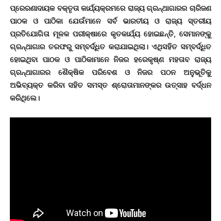
ପ୍ରେରଣାଦାୟକ ବକ୍ତୃତା କାର୍ଯ୍ୟକ୍ରମରେ ରାଜ୍ୟ ଗ୍ରନ୍ଥାଗାରର ଚାରିଜଣ
ପାଠକ ଓ ପାଠିକା ଯେଉଁମାନେ ସର୍ବ ଭାରତୀୟ ଓ ରାଜ୍ୟ ସ୍ତରୀୟ
ପ୍ରତିଯୋଗିତା ମୂଳକ ପରୀକ୍ଷାରେ କୃତକାର୍ଯ୍ୟ ହୋଇଛନ୍ତି, ସେମାନଙ୍କୁ
ଗ୍ରନ୍ଥାଗାର ତରଫରୁ ସମ୍ବର୍ଦ୍ଧିତ କରାଯାଇଥିଲା। ଏଥିସହିତ ସମ୍ବର୍ଦ୍ଧିତ
ହୋଇଥିବା ପାଠକ ଓ ପାଠିକାମାନେ ନିଜର ହରେକୃଷ୍ଣ ମହତାବ ରାଜ୍ୟ
ଗ୍ରନ୍ଥାଗାରର ଶୈକ୍ଷିକ ପରିବେଶ ଓ ନିଜର ପଠନ ଅନୁଭୂତିକୁ
ଅଭିବ୍ୟକ୍ତ କରିବା ସହିତ ସମସ୍ତ ଶ୍ରୋତାମାନଙ୍କର ଉତ୍ସାହ ବର୍ଦ୍ଧନ
କରିଥିଲେ।