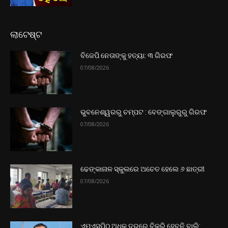
ଲାଟେଷ୍ଟ
ବିଜେପି ନେତାଙ୍କୁ ହତ୍ୟା: ୩ ଗିରଫ
07/08/2026
ଭୁବନେଶ୍ୱରରୁ ଚମ୍ପଟ : ବେଙ୍ଗାଲୁରୁରୁ ଗିରଫ
07/08/2026
ଢେଙ୍କାନାଳ ସ୍କୁଲରେ ଅଚେତ ହେଲେ ୬ ଛାତ୍ରୀ
07/08/2026
ଏମଏସପିଠୁ ଅଧିକ ଦରରେ ବିକ୍ରି ହେବନି ବାଲି: