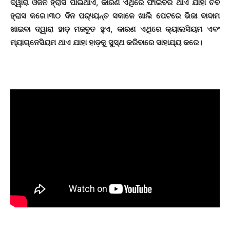
ଦ୍ୱାରା ଓଜନ ହ୍ରାସ ପାଇଥାଏ, କାରଣ ଏଥିରେ ଫାଇବର ଥାଏ ଯାହା ଚର୍ବି
ହ୍ରାସ କରେ।୩୦ ଦିନ ପର‌୍ୟ୍ୟନ୍ତ ସକାଳେ ଖାଲି ପେଟରେ ଭିଜା ବାଦାମ
ଖାଇବା ଦ୍ୱାରା ହାଡ଼ ମଜବୁତ ହୁଏ, କାରଣ ଏଥିରେ କ୍ୟାଲସିୟମ ଏବଂ
ମ୍ୟାଗ୍ନେସିୟମ ଥାଏ ଯାହା ହାଡ଼କୁ ସୁସ୍ଥ କରିବାରେ ସାହାଯ୍ୟ କରେ।