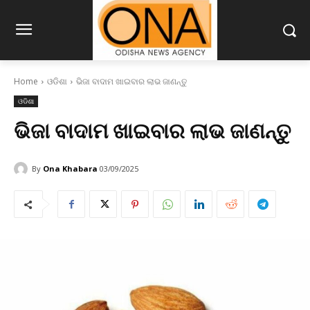
Home
ଓଡିଶା
ଭିଜା ବାଦାମ ଖାଇବାର ଲାଭ ଜାଣନ୍ତୁ
ଓଡିଶା
ଭିଜା ବାଦାମ ଖାଇବାର ଲାଭ ଜାଣନ୍ତୁ
By
Ona Khabara
03/09/2025