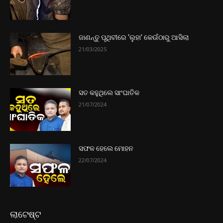
ଜାଣନ୍ତୁ ପୃଥିବୀରେ ‘ଲୁହା’ କେଉଁଠାରୁ ଆସିଲା
21/03/2025
ସତ କହୁଥିଲେ ସାଂଘାତିକ
21/07/2024
ସଫଳ ହେଲେ ମୋହନ
22/07/2024
ଲାଟେଷ୍ଟ