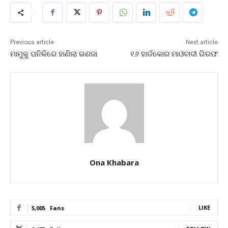
Previous article
Next article
ମାମୁକୁ ପନିକିରେ ହାଣିଲା ଭଣଜା
୧୬ ହାର୍ଡକୋର ମାଓବାଦୀ ଗିରଫ
Ona Khabara
LIKE
5,005
Fans