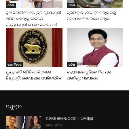
ଓଡିଶା
ଓଡିଶା
ନୂଆଦିଲ୍ଲୀରେ କେନ୍ଦ୍ର ଗୃହମନ୍ତ୍ରୀ
ଟ୍ରାଫିକ୍ ଇନ୍ସପେକ୍ଟରଙ୍କ ଘରୁ
ଅମିତ ଶାହାଙ୍କୁ ଭେଟିଲେ
ମିଳିଲା ୧୪.୩୩ ଲକ୍ଷ ଟଙ୍କା
ମୁଖ୍ୟମନ୍ତ୍ରୀ ମୋହନ ଚରଣ ମାଝୀ
ଦେଶ ବିଦେଶ
ଓଡିଶା
ମୁଦ୍ରା ନୀତି କମିଟିର ବୈଠକରେ
ବନ୍ୟାଞ୍ଚଳ ବୁଲିଲେ ବିଧାୟକ
ନିଷ୍ପତ୍ତି: ରେପୋ ହାର ଅପରିବର୍ତ୍ତିତ
ଅରବିନ୍ଦ ମହାପାତ୍ର
ପପୁଲାର
ଅଲଗା ହେଲେ ଚହଲ – ଧନଶ୍ରୀ
20/03/2025