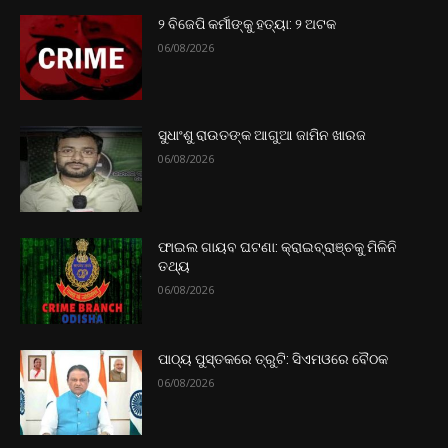
୨ ବିଜେପି କର୍ମୀଙ୍କୁ ହତ୍ୟା: ୨ ଅଟକ
06/08/2026
ସୁଧାଂଶୁ ରାଉତଙ୍କ ଆଗୁଆ ଜାମିନ ଖାରଜ
06/08/2026
ଫାଇଲ ଗାୟବ ଘଟଣା: କ୍ରାଇବ୍ରାଞ୍ଚକୁ ମିଳିନି
ତଥ୍ୟ
06/08/2026
ପାଠ୍ୟ ପୁସ୍ତକରେ ତ୍ରୁଟି: ସିଏମଓରେ ବୈଠକ
06/08/2026