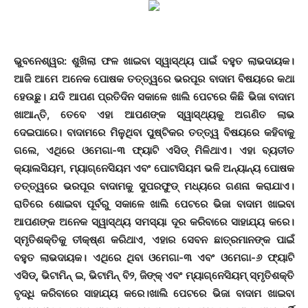
ଭୁବନେଶ୍ୱର: ଶୁଖିଲା ଫଳ ଖାଇବା ସ୍ୱାସ୍ଥ୍ୟ ପାଇଁ ବହୁତ ଲାଭଦାୟକ।
ଆଜି ଆମେ ଅନେକ ପୋଷକ ତତ୍ତ୍ୱରେ ଭରପୂର ବାଦାମ ବିଷୟରେ କଥା
ହେଉଛୁ। ଯଦି ଆପଣ ପ୍ରତିଦିନ ସକାଳେ ଖାଲି ପେଟରେ କିଛି ଭିଜା ବାଦାମ
ଖାଆନ୍ତି, ତେବେ ଏହା ଆପଣଙ୍କ ସ୍ୱାସ୍ଥ୍ୟକୁ ଅଗଣିତ ଲାଭ
ଦେଇପାରେ। ବାଦାମରେ ମିଳୁଥିବା ପୁଷ୍ଟିକର ତତ୍ତ୍ୱ ବିଷୟରେ କହିବାକୁ
ଗଲେ, ଏଥିରେ ଓମେଗା-୩ ଫ୍ୟାଟି ଏସିଡ୍ ମିଳିଥାଏ। ଏହା ବ୍ୟତୀତ
କ୍ୟାଲସିୟମ, ମ୍ୟାଗ୍ନେସିୟମ ଏବଂ ପୋଟାସିୟମ ଭଳି ଅନ୍ୟାନ୍ୟ ପୋଷକ
ତତ୍ତ୍ୱରେ ଭରପୂର ବାଦାମକୁ ସୁପରଫୁଡ୍ ମଧ୍ୟରେ ଗଣନା କରାଯାଏ।
ରାତିରେ ଶୋଇବା ପୂର୍ବରୁ ସକାଳେ ଖାଲି ପେଟରେ ଭିଜା ବାଦାମ ଖାଇବା
ଆପଣଙ୍କ ଅନେକ ସ୍ୱାସ୍ଥ୍ୟ ସମସ୍ୟା ଦୂର କରିବାରେ ସାହାଯ୍ୟ କରେ।
ସ୍ମୃତିଶକ୍ତିକୁ ତୀକ୍ଷ୍ଣ କରିଥାଏ, ଏହାର ସେବନ ଛାତ୍ରମାନଙ୍କ ପାଇଁ
ବହୁତ ଲାଭଦାୟକ। ଏଥିରେ ଥିବା ଓମେଗା-୩ ଏବଂ ଓମେଗା-୬ ଫ୍ୟାଟି
ଏସିଡ୍, ଭିଟାମିନ୍ ଇ, ଭିଟାମିନ୍ ବି୨, ଜିଙ୍କ୍ ଏବଂ ମ୍ୟାଗ୍ନେସିୟମ୍ ସ୍ମୃତିଶକ୍ତି
ବୃଦ୍ଧି କରିବାରେ ସାହାଯ୍ୟ କରେ।ଖାଲି ପେଟରେ ଭିଜା ବାଦାମ ଖାଇବା