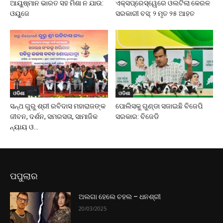
ଆୟୁଷ୍ମାନ ଭାରତ ସହ ମିଶା ନ ଯାଉ:
ଏକ୍ସପ୍ରେସ୍‌ୱେରେ ଓଲଟିଲା କେରଳ
ଓୟୁଜେ
ସରକାରୀ ବସ୍‌: ୨ ମୃତ ୨୫ ଆହତ
ଓଡିଶା
ଓଡିଶା
ସନ୍ଥ ଗୁରୁ ଶ୍ରୀ ରବିଦାସ ମହାରାଜଙ୍କ
ପୋଲିସକୁ ଗୁଣ୍ଡା ସଜାଇଛି ବିଜେପି
ଜୀବନ, ଦର୍ଶନ, ସମରସତା, ସାମାଜିକ
ସରକାର: ବିଜେଡି
ନ୍ୟାୟ ଓ...
ପପୁଲାର
ଅଲଗା ହେଲେ ଚହଲ – ଧନଶ୍ରୀ
20/03/2025