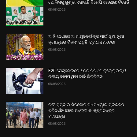
ପୋଲିସକୁ ଗୁଣ୍ଡା ସଜାଇଛି ବିଜେପି ସରକାର: ବିଜେଡି
08/08/2026
ଆଜି ଦେଶରେ ଆମ ଯୁବବର୍ଗଙ୍କ ପାଇଁ ନୂଆ ନୂଆ
କ୍ଷେତ୍ରର ବିକାଶ ଘଟୁଛି: ପ୍ରଧାନମନ୍ତ୍ରୀ
08/08/2026
E20 ପେଟ୍ରୋଲରେ ୫୦୦ ପିପିଏମ କ୍ଲୋରାଇଡ୍ ଓ
ଜଳୀୟ ବାଷ୍ପ ଥିବା ଦାବି ଭିତ୍ତିହୀନ
08/08/2026
ନଭୀ ମୁମ୍ବାଇ ସିଡକୋର ପିଏମଏୱାଇ ପ୍ରକଳ୍ପ
ପରିଦର୍ଶନ କଲେ ମନ୍ତ୍ରୀ ଡ. କୃଷ୍ଣଚନ୍ଦ୍ର
ମହାପାତ୍ର
08/08/2026