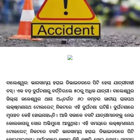
ବାଲେଶ୍ୱର: ଭାରସାମ୍ୟ ହରାଇ ଡିଭାଇଡରରେ ପିଟି ହେଲା ଯାତ୍ରୀବାହୀ
ବସ୍। ଏକ ବଡ଼ ଦୁର୍ଘଟଣାରୁ ବର୍ତ୍ତିଗଲେ ୫୦ରୁ ଅଧିକ ଯାତ୍ରୀ। ବାଲେଶ୍ୱର
ଜିଲ୍ଲା ଜଳେଶ୍ୱର ଥାନା ଅନ୍ତର୍ଗତ ୬୦ ନମ୍ବର ଜାତୀୟ ରାଜପଥ
ଲକ୍ଷ୍ମଣନାଥ ଟୋଲଗେଟ୍ ନିକଟରେ ଏହି ଦୁର୍ଘଟଣା ଘଟିଛି। ଦୁର୍ଘଟଣାରେ
ମୃତାହତ କେହି ହୋଇନାହାନ୍ତି। ଆଜି ସକାଳେ ବସଟି ଯାତ୍ରୀମାନଙ୍କୁ ନେଇ
କୋଲକାତାରୁ ସୋର ଅଭିମୁଖେ ଆସୁଥିଲା। ଏହି ସମୟରେ ଲକ୍ଷ୍ମଣନାଥ
ଟୋଲଗେଟ୍ ନିକଟରେ ବସଟି ଭାରସାମ୍ୟ ହରାଇ ଡିଭାଇଡରରେ ପିଟି
ହୋଇଯାଇଥିଲା। ଦୁର୍ଘଟଣାରେ କାହାର କିଛି କ୍ଷତି ହୋଇ ନଥିଲା। ସମସ୍ତ