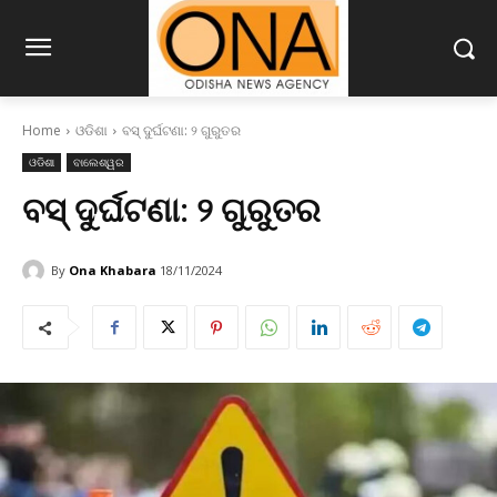
Home
ଓଡିଶା
ବସ୍ ଦୁର୍ଘଟଣା: ୨ ଗୁରୁତର
ଓଡିଶା
ବାଲେଶ୍ୱର
ବସ୍ ଦୁର୍ଘଟଣା: ୨ ଗୁରୁତର
By
Ona Khabara
18/11/2024