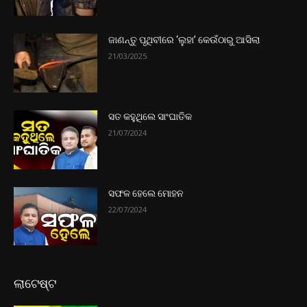
ଜାଣନ୍ତୁ ପୃଥିବୀରେ ‘ଲୁହା’ କେଉଁଠାରୁ ଆସିଲା
21/03/2025
ସତ କହୁଥିଲେ ସାଂଘାତିକ
21/07/2024
ସଫଳ ହେଲେ ମୋହନ
22/07/2024
ଲାଟେଷ୍ଟ