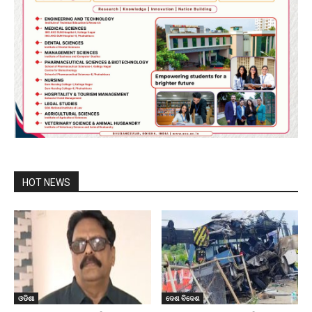
HOT NEWS
ଓଡିଶା
ଦେଶ ବିଦେଶ