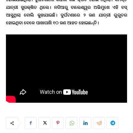
ଯାତ୍ରୀ ସୁରକ୍ଷିତ ଥିଲେ। ନଦିଆରୁ ବାଲେଶ୍ୱର ଅଭିମୁଖେ ଏହି ବସ୍
ଆସୁଥିଲା ବୋଲି କୁହାଯାଇଛି। ଦୁର୍ଘଟଣାରେ ୨ ଜଣ ଯାତ୍ରୀ ଗୁରୁତର
ହୋଇଥିବା ବେଳେ ପାଖାପାଖି ୧୦ ଜଣ ଆହତ ହୋଇଛନ୍ତି।