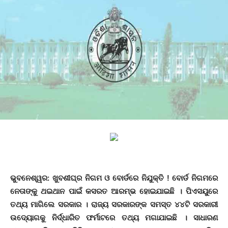
ଭୁବନେଶ୍ୱର: ଖୁବଶୀଘ୍ର ନିଗମ ଓ ବୋର୍ଡରେ ନିଯୁକ୍ତି ! ବୋର୍ଡ ନିଗମରେ
ନେତାଙ୍କୁ ଥଇଥାନ ପାଇଁ କସରତ ଆରମ୍ଭ ହୋଇଯାଇଛି । ପିଏସୟୁରେ
ତଥ୍ୟ ମାଗିଲେ ସରକାର । ରାଜ୍ୟ ସରକାରଙ୍କ ସମସ୍ତ ୪୪ଟି ସରକାରୀ
ଉଦ୍ୟୋଗକୁ ନିର୍ଦ୍ଧାରିତ ଫର୍ମାଟରେ ତଥ୍ୟ ମଗାଯାଇଛି । ସାଧାରଣ