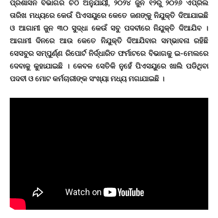
ପ୍ରଶାସନ ବିଭାଗର ଚିଠି ଅନୁଯାୟୀ, ୨୦୨୪ ଜୁନ ୧୨ରୁ ୨୦୨୬ ଏପ୍ରିଲ
ତାରିଖ ମଧ୍ୟରେ କେଉଁ ପିଏସୟୁରେ କେତେ ଜଣଙ୍କୁ ନିଯୁକ୍ତି ଦିଆଯାଇଛି
ଓ ଆଗାମୀ ଜୁନ ୩୦ ସୁଦ୍ଧା କେଉଁ ସବୁ ପଦବୀରେ ନିଯୁକ୍ତି ଦିଆଯିବ ।
ଆଗାମୀ ଦିନରେ ଆଉ କେତେ ନିଯୁକ୍ତି ଦିଆଯିବାର ସମ୍ଭାବନା ରହିଛି
ସେସବୁର ସମ୍ପୁର୍ଣ୍ଣ ରିପୋର୍ଟ ନିର୍ଦ୍ଧାରିତ ଫର୍ମାଟରେ ବିଭାଗକୁ ଇ-ମେଲରେ
ଦେବାକୁ କୁହାଯାଇଛି । କେବଳ ସେତିକି ନୁହେଁ ପିଏସୟୁରେ ଖାଲି ପଡିଥିବା
ପଦବୀ ଓ ମୋଟ କର୍ମଚାରୀଙ୍କ ସଂଖ୍ୟା ମଧ୍ୟ ମଗାଯାଇଛି ।