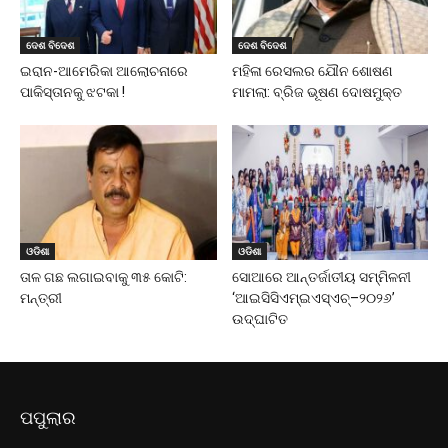
ଦେଶ ବିଦେଶ
ଦେଶ ବିଦେଶ
ଇରାନ-ଆମେରିକା ଆଲୋଚନାରେ
ମହିଳା ରେସଲର ଯୌନ ଶୋଷଣ
ପାକିସ୍ତାନକୁ ଝଟକା !
ମାମଲା: ବ୍ରିଜ ଭୂଷଣ ଦୋଷମୁକ୍ତ
ଓଡିଶା
ଓଡିଶା
ତାଳ ଗଛ ଲଗାଇବାକୁ ୩୫ କୋଟି:
ସୋଆରେ ଆନ୍ତର୍ଜାତୀୟ ସମ୍ମିଳନୀ
ମନ୍ତ୍ରୀ
‘ଆଇସିସିଏମ୍‌ଇଏସ୍‌ଏଚ୍‌–୨୦୨୬’
ଉଦ୍‌ଘାଟିତ
ପପୁଲାର