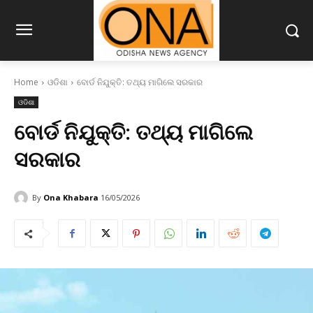
Home
ଓଡିଶା
ବୋର୍ଡ ନିଯୁକ୍ତି: ତଥ୍ୟ ମାଗିଲେ ସରକାର
ଓଡିଶା
ବୋର୍ଡ ନିଯୁକ୍ତି: ତଥ୍ୟ ମାଗିଲେ
ସରକାର
By
Ona Khabara
16/05/2026