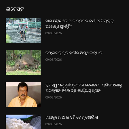
ଲାଟେଷ୍ଟ
ସାରା ଓଡ଼ିଶାରେ ଆଜି ପ୍ରବଳ ବର୍ଷା, ୪ ଜିଲ୍ଲାକୁ
ଅରେଞ୍ଜ ୱାର୍ଣ୍ଣିଂ
09/08/2026
ଜଙ୍ଗଲରୁ ମୃତ ହାତୀର ଅସ୍ଥି ଉଦ୍ଧାର
09/08/2026
ରାଜସ୍ୱ ମନ୍ତ୍ରୀଙ୍କ କଡ଼ା ଚେତାବନୀ : ତ୍ରିରଙ୍ଗାକୁ
ଅସମ୍ମାନ କଲେ ଦୃଢ଼ କାର୍ଯ୍ୟାନୁଷ୍ଠାନ
09/08/2026
ହୀରାକୁଦର ଆଉ ୪ଟି ଗେଟ୍‌ ଖୋଲିଲା
09/08/2026