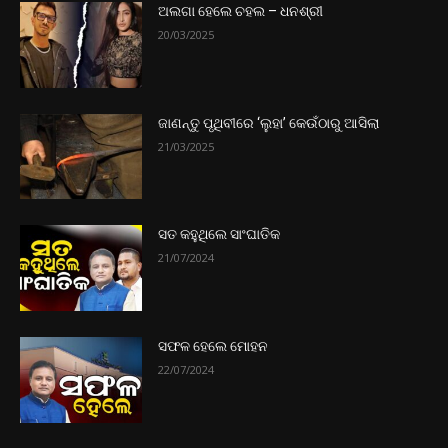
ଅଲଗା ହେଲେ ଚହଲ – ଧନଶ୍ରୀ
20/03/2025
ଜାଣନ୍ତୁ ପୃଥିବୀରେ ‘ଲୁହା’ କେଉଁଠାରୁ ଆସିଲା
21/03/2025
ସତ କହୁଥିଲେ ସାଂଘାତିକ
21/07/2024
ସଫଳ ହେଲେ ମୋହନ
22/07/2024