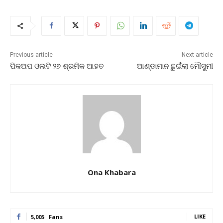
Previous article
Next article
ପିକଅପ ଓଲଟି ୨୭ ଶ୍ରମିକ ଆହତ
ଆଣ୍ଡାମାନ ଛୁଇଁଲା ମୌସୁମୀ
Ona Khabara
LIKE
5,005
Fans