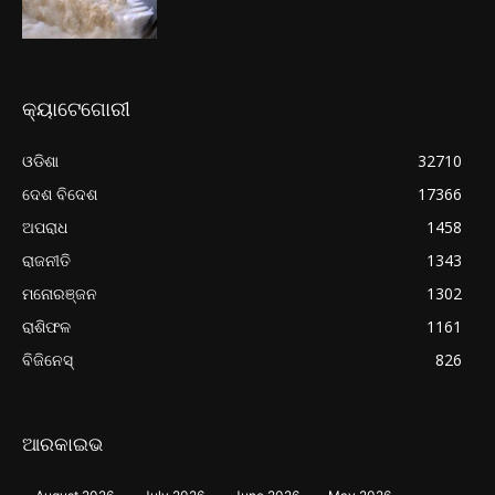
କ୍ୟାଟେଗୋରୀ
ଓଡିଶା
32710
ଦେଶ ବିଦେଶ
17366
ଅପରାଧ
1458
ରାଜନୀତି
1343
ମନୋରଞ୍ଜନ
1302
ରାଶିଫଳ
1161
ବିଜିନେସ୍
826
ଆରକାଇଭ