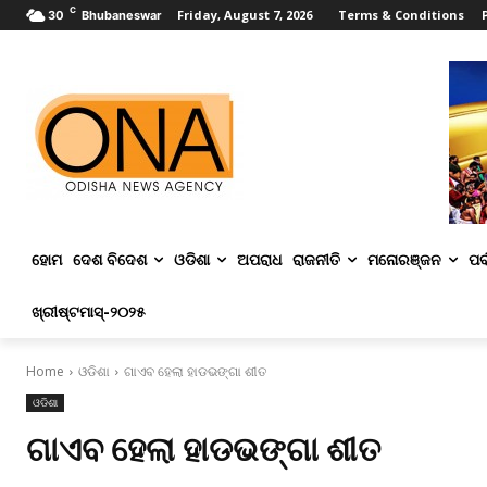
C
Friday, August 7, 2026
Terms & Conditions
30
Bhubaneswar
ହୋମ
ଦେଶ ବିଦେଶ
ଓଡିଶା
ଅପରାଧ
ରାଜନୀତି
ମନୋରଞ୍ଜନ
ପର୍
ଖ୍ରୀଷ୍ଟମାସ୍‌-୨୦୨୫
Home
ଓଡିଶା
ଗାଏବ ହେଲା ହାଡଭଙ୍ଗା ଶୀତ
ଓଡିଶା
ଗାଏବ ହେଲା ହାଡଭଙ୍ଗା ଶୀତ