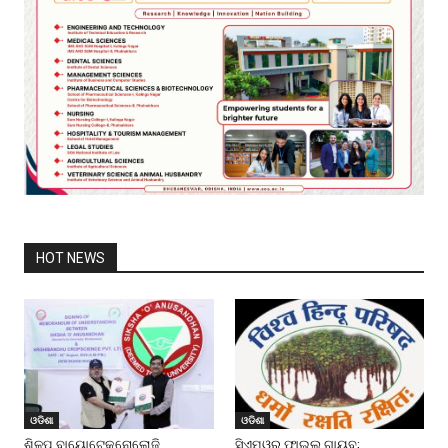
HOT NEWS
ଓଡିଶା
ଓଡିଶା
ଶିଳ୍ପ ବାୟୋଟେକ୍ନୋଲୋଜି
ସିଏମ୍‌ଓରୁ ଫାଇଲ୍‌ ଗାୟବ;