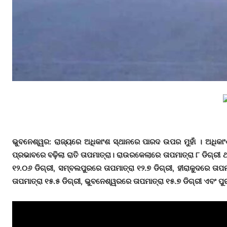
ଭୁବନେଶ୍ୱର: ରାଜ୍ୟରେ ଅଧିକାଂଶ ସ୍ଥାନରେ ପାରଦ ଉପର ମୁହାଁ । ଅଧିକାଂଶ
ପ୍ରଭାବରେ ବଢ଼ିଲା ରାତି ତାପମାତ୍ରା। ରାଉରକେଲାରେ ତାପମାତ୍ରା ୮ ଡିଗ୍ରୀ 
୧୨.୦୬ ଡିଗ୍ରୀ, ସମ୍ବଲପୁରରେ ତାପମାତ୍ରା ୧୨.୭ ଡିଗ୍ରୀ, ହୀରାକୁଦରେ ତାପମ
ତାପମାତ୍ରା ୧୫.୫ ଡିଗ୍ରୀ, ଭୁବନେଶ୍ୱରରେ ତାପମାତ୍ରା ୧୫.୭ ଡିଗ୍ରୀ ଏବଂ ପୁ