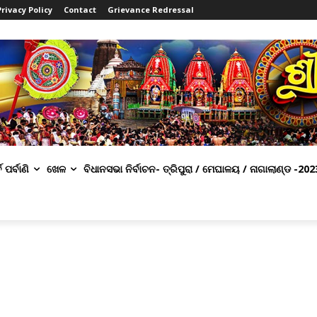
Privacy Policy
Contact
Grievance Redressal
ବ ପର୍ବାଣି
ଖେଳ
ବିଧାନସଭା ନିର୍ବାଚନ- ତ୍ରିପୁରା / ମେଘାଳୟ / ନାଗାଲାଣ୍ଡ -202