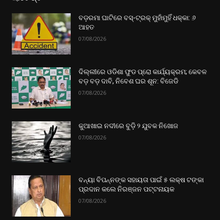
ବଡ଼ରମା ଘାଟିରେ ବସ୍-ଟ୍ରକ୍ ମୁହାଁମୁହିଁ ଧକ୍କା: ୬
ଆହତ
07/08/2026
ଦିଲ୍ଲୀରେ ଓଡିଶା ଫୁଡ ପ୍ରୋ କାର୍ଯ୍ୟକ୍ରମ; କେବଳ
ବଡ଼ ବଡ଼ ଦାବି, ନିବେଶ ଘର ଶୂନ: ବିଜେଡି
07/08/2026
କୁଆଖାଇ ନଦୀରେ ବୁଡ଼ି ୨ ଯୁବକ ନିଖୋଜ
07/08/2026
ବନ୍ୟା ବିପନ୍ନଙ୍କ ସହାୟତା ପାଇଁ ୫ ଲକ୍ଷ ଟଙ୍କା
ପ୍ରଦାନ କଲେ ନିରଞ୍ଜନ ପଟ୍ଟନାୟକ
07/08/2026