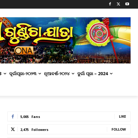
3
ଦୂର୍ଗାପୂଜା-୨୦୨୩
ନୂଆବର୍ଷ-୨୦୨୪
ଦୁର୍ଗା ପୂଜା – 2024
LIKE
5,005
Fans
FOLLOW
2,475
Followers