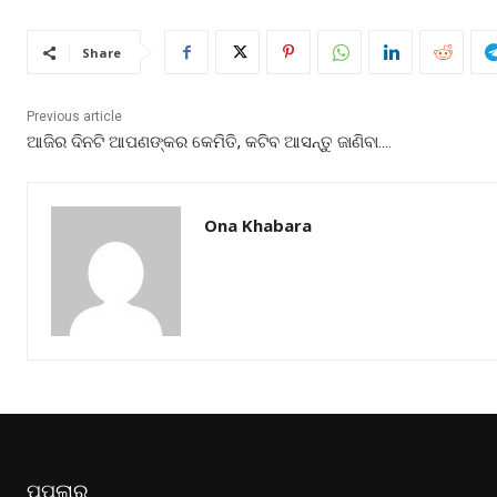
Share
Previous article
ଆଜିର ଦିନଟି ଆପଣଙ୍କର କେମିତି, କଟିବ ଆସନ୍ତୁ ଜାଣିବା….
Ona Khabara
ପପୁଲାର