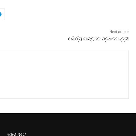
Next article
ଶୌର୍ଯ୍ୟ ଯାତ୍ରାରେ ପ୍ରଧାନମନ୍ତ୍ରୀ
ଲାଟେଷ୍ଟ