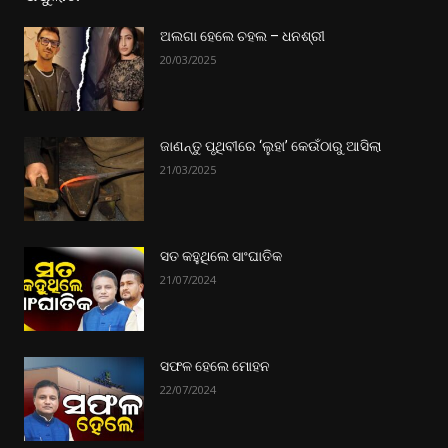
ଅଲଗା ହେଲେ ଚହଲ – ଧନଶ୍ରୀ
20/03/2025
ଜାଣନ୍ତୁ ପୃଥିବୀରେ ‘ଲୁହା’ କେଉଁଠାରୁ ଆସିଲା
21/03/2025
ସତ କହୁଥିଲେ ସାଂଘାତିକ
21/07/2024
ସଫଳ ହେଲେ ମୋହନ
22/07/2024