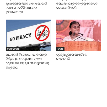
କ୍ଷେତ୍ରରେ ମିଳିତ ଗବେଷଣା ପାଇଁ
କ୍ରାଇମବ୍ରାଞ୍ଚ ତଦନ୍ତରୁ ରେଜଲ୍ଟ
ସୋଆ ଓ କେବିସି ମଧ୍ୟରେ
ଦରକାର: ଭିଏଚପି
ବୁଝାମଣାପତ୍ର...
ଦେଶ ବିଦେଶ
ଓଡିଶା
ପାଇରେସୀ ବିରୋଧରେ ସରକାରଙ୍କ
ବ୍ରହ୍ମପୁରରେ ପହଞ୍ଚିଲେ
ନିର୍ଣ୍ଣାୟକ ପଦକ୍ଷେପ; ୧,୨୬୩
ରାଷ୍ଟ୍ରପତି
ୱେବସାଇଟ୍ ସହ ୭,୩୯୩ଟି ୟୁଆରଏଲ୍
ନିଷ୍କ୍ରିୟ