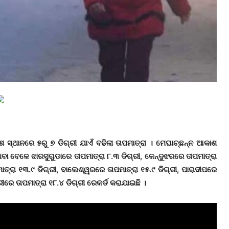
 ସ୍ଥାନରେ ୫ରୁ ୭ ଡିଗ୍ରୀ ଯାଏଁ ବଢିଲା ତାପମାତ୍ରା । ମେଘାଚ୍ଛନ୍ନ ଆକାଶ
ଥବା ବେଳେ ଝାରସୁଗୁଡାରେ ତାପମାତ୍ରା ୮.୩ ଡିଗ୍ରୀ, କେନ୍ଦୁଝରରେ ତାପମାତ୍ରା
ାତ୍ରା ୧୩.୯ ଡିଗ୍ରୀ, ବାଲେଶ୍ୱରରେ ତାପମାତ୍ରା ୧୫.୯ ଡିଗ୍ରୀ, ପାରାଦୀପରେ
ରୀରେ ତାପମାତ୍ରା ୧୮.୪ ଡିଗ୍ରୀ ରେକର୍ଡ କରାଯାଇଛି ।