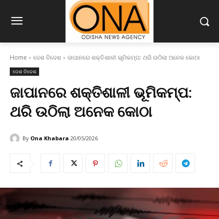
Home
ଦେଶ ବିଦେଶ
ଜାପାନରେ ଶକ୍ତିଶାଳୀ ଭୂମିକମ୍ପ: ଥରି ଉଠିଲା ଅନେକ କୋଠା
ଦେଶ ବିଦେଶ
ଜାପାନରେ ଶକ୍ତିଶାଳୀ ଭୂମିକମ୍ପ:
ଥରି ଉଠିଲା ଅନେକ କୋଠା
By
Ona Khabara
20/05/2026