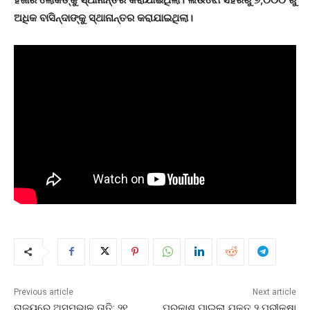
ଅଧିକ ବାସିନ୍ଦାଙ୍କୁ ସ୍ଥାନାନ୍ତର କରାଯାଇଥିଲା।
Previous article
Next article
ରାଜ୍ୟରେ ଅସମ୍ଭାଳ ତାତି: ୨୧
ପ୍ରକାଶ ପାଇଲା ଯୁକ୍ତ ୨ ପରୀକ୍ଷା