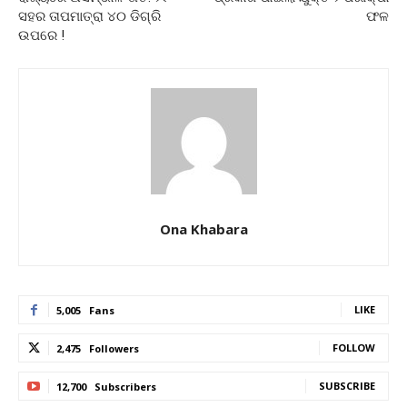
ସହର ତାପମାତ୍ରା ୪୦ ଡିଗ୍ରି
ଫଳ
ଉପରେ !
Ona Khabara
LIKE
5,005
Fans
FOLLOW
2,475
Followers
SUBSCRIBE
12,700
Subscribers