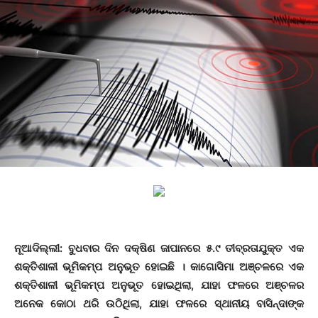
ନୂଆଦିଲ୍ଲୀ
: ବୁଧବାର ଦିନ ଦକ୍ଷିଣ ଜାପାନରେ ୫.୯ ତୀବ୍ରତାଯୁକ୍ତ ଏକ
ଶକ୍ତିଶାଳୀ ଭୂମିକମ୍ପ ଅନୁଭୂତ ହୋଇଛି । କାଗୋସିମା ଅଞ୍ଚଳରେ ଏକ
ଶକ୍ତିଶାଳୀ ଭୂମିକମ୍ପ ଅନୁଭୂତ ହୋଇଥିଲା, ଯାହା ଫଳରେ ଅଞ୍ଚଳର
ଅନେକ କୋଠା ଥରି ଉଠିଥିଲା, ଯାହା ଫଳରେ ସ୍ଥାନୀୟ ବାସିନ୍ଦାଙ୍କ