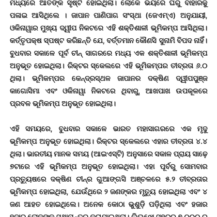
ମଧ୍ୟରେ ଆତଙ୍କ ସୃଷ୍ଟି ହୋଇଥିଲା। ଲୋକେ ଭୟରେ ଘରୁ ବାହାରକୁ
ପଳାଇ ଆସିଥିଲେ । ଜାପାନ ପାଣିପାଗ ସଂସ୍ଥା (ଜେଏମ୍‌ଏ) ଅନୁଯାୟୀ,
ଓକିନାୱାର ମୁଖ୍ୟ ଦ୍ୱୀପ ନିକଟରେ ଏହି ଶକ୍ତିଶାଳୀ ଭୂମିକମ୍ପ ଆସିଥିଲା।
କର୍ତ୍ତୃପକ୍ଷ ସ୍ପଷ୍ଟ କରିଛନ୍ତି ଯେ, ବର୍ତ୍ତମାନ କୌଣସି ସୁନାମି ବିପଦ ନାହିଁ।
ବୁଧବାର ସକାଳେ ପୂର୍ବ ଚୀନ୍ ସାଗରରେ ମଧ୍ୟ ଏକ ଶକ୍ତିଶାଳୀ ଭୂମିକମ୍ପ
ଅନୁଭୂତ ହୋଇଥିଲା। ରିକ୍ଟର ସ୍କେଲରେ ଏହି ଭୂମିକମ୍ପର ତୀବ୍ରତା ୬.୦
ଥିଲା। ଭୂମିକମ୍ପର କେନ୍ଦ୍ରସ୍ଥଳ ଜାପାନର ଦକ୍ଷିଣ ଦ୍ୱୀପପୁଞ୍ଜ
କାଗୋସିମା ଏବଂ ଓକିନାୱା ନିକଟରେ ଥିବାରୁ, ଆଖପାଖ ଉପକୂଳରେ
ପ୍ରବଳ ଭୂମିକମ୍ପ ଅନୁଭୂତ ହୋଇଥିଲା।
ଏହି ସମୟରେ, ବୁଧବାର ସକାଳେ ଭାରତ ମହାସାଗରରେ ଏକ ମୃଦୁ
ଭୂମିକମ୍ପ ଅନୁଭୂତ ହୋଇଥିଲା। ରିକ୍ଟର ସ୍କେଲରେ ଏହାର ତୀବ୍ରତା ୪.୪
ଥିଲା। ଭାରତୀୟ ମାନକ ସମୟ (ଆଇଏସ୍‌ଟି) ଅନୁସାରେ ସକାଳ ପ୍ରାୟ ସାଢ଼େ
୭ଟାରେ ଏହି ଭୂମିକମ୍ପ ଅନୁଭୂତ ହୋଇଥିଲା। ଏହା ପୂର୍ବରୁ ସୋମବାର
ପ୍ରତ୍ୟୁଷରେ ଦକ୍ଷିଣ ଚୀନ୍‌ର ଗୁଆଙ୍ଗସି ଅଞ୍ଚଳରେ ୫.୨ ତୀବ୍ରତାର
ଭୂମିକମ୍ପ ହୋଇଥିଲା, ଯେଉଁଥିରେ ୨ ଜଣଙ୍କର ମୃତ୍ୟୁ ହୋଇଥିଲା ଏବଂ ୪
ଜଣ ଆହତ ହୋଇଥିଲେ। ଅନେକ କୋଠା ଭୁଶୁଡ଼ି ପଡ଼ିଥିଲା ଏବଂ ହଜାର
ହଜାର ଲୋକଙ୍କୁ ସ୍ଥାନାନ୍ତର କରାଯାଇଥିଲା। ଲିଉଝୋ ସହରରୁ ୭,୦୦୦ ରୁ