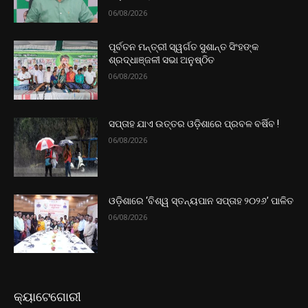
06/08/2026
ପୂର୍ବତନ ମନ୍ତ୍ରୀ ସ୍ୱର୍ଗତ ସୁଶାନ୍ତ ସିଂହଙ୍କ
ଶ୍ରଦ୍ଧାଞ୍ଜଳୀ ସଭା ଅନୁଷ୍ଠିତ
06/08/2026
ସପ୍ତାହ ଯାଏ ଉତ୍ତର‌ ଓଡ଼ିଶାରେ ପ୍ରବଳ ବର୍ଷିବ !
06/08/2026
ଓଡ଼ିଶାରେ ‘ବିଶ୍ୱ ସ୍ତନ୍ୟପାନ ସପ୍ତାହ ୨୦୨୬’ ପାଳିତ
06/08/2026
କ୍ୟାଟେଗୋରୀ