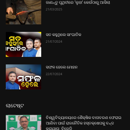
ଜାଣନ୍ତୁ ପୃଥିବୀରେ ‘ଲୁହା’ କେଉଁଠାରୁ ଆସିଲା
21/03/2025
ସତ କହୁଥିଲେ ସାଂଘାତିକ
21/07/2024
ସଫଳ ହେଲେ ମୋହନ
22/07/2024
ଲାଟେଷ୍ଟ
ବିଶ୍ୱବିଦ୍ୟାଳୟରେ ଶୈକ୍ଷିକ ବାତାବରଣ ଫେରାଇ
ଆଣିବା ପାଇଁ ରାଜନୈତିକ ହସ୍ତକ୍ଷେପକୁ ବନ୍ଦ
କରାଯାଉ: ବିଜେଡି