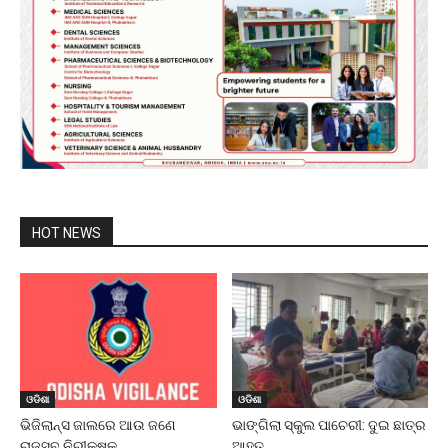
HOT NEWS
ଓଡିଶା
ଓଡିଶା
ଭିଜିଲାନ୍ସ ଜାଲରେ ଆଉ ଜଣେ
ଭାଙ୍ଗିଲା ସ୍କୁଲ ପାଚେରୀ: ଦୁଇ ଛାତ୍ର
ରାଜସ୍ବ ନିରୀକ୍ଷକ
ଆହତ