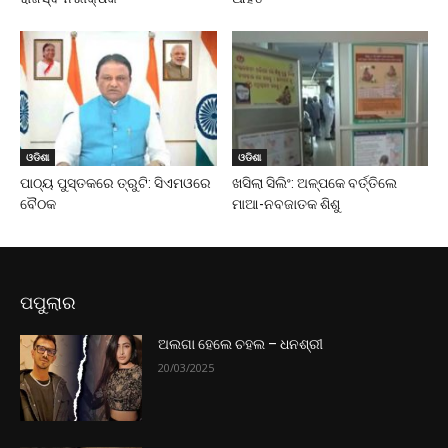
ଓଡିଶା
ଓଡିଶା
ପାଠ୍ୟ ପୁସ୍ତକରେ ତ୍ରୁଟି: ସିଏମଓରେ
ଖସିଲା ସିଲିଂ: ଅଳ୍ପକେ ବର୍ତ୍ତିଲେ
ବୈଠକ
ମାଆ-ନବଜାତକ ଶିଶୁ
ପପୁଲାର
ଅଲଗା ହେଲେ ଚହଲ – ଧନଶ୍ରୀ
20/03/2025