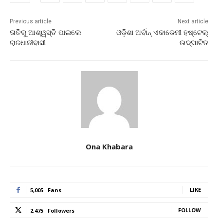
Previous article
Next article
ତାତିରୁ ଆଶ୍ୱସ୍ତି ପାଇଲେ
ଓଡ଼ିଶା ଅର୍ବାନ୍ ଏକାଡେମୀ ହଷ୍ଟେଲ୍
ରାଜଧାନୀବାସୀ
ଉଦ୍‌ଘାଟିତ
Ona Khabara
LIKE
5,005
Fans
FOLLOW
2,475
Followers