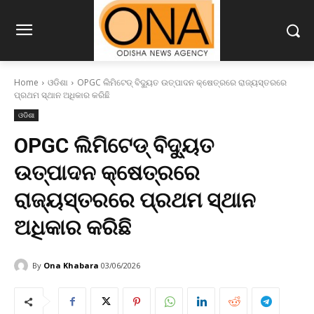
Home
ଓଡିଶା
OPGC ଲିମିଟେଡ୍ ବିଦ୍ୟୁତ ଉତ୍ପାଦନ କ୍ଷେତ୍ରରେ ରାଜ୍ୟସ୍ତରରେ
ପ୍ରଥମ ସ୍ଥାନ ଅଧିକାର କରିଛି
ଓଡିଶା
OPGC ଲିମିଟେଡ୍ ବିଦ୍ୟୁତ
ଉତ୍ପାଦନ କ୍ଷେତ୍ରରେ
ରାଜ୍ୟସ୍ତରରେ ପ୍ରଥମ ସ୍ଥାନ
ଅଧିକାର କରିଛି
By
Ona Khabara
03/06/2026