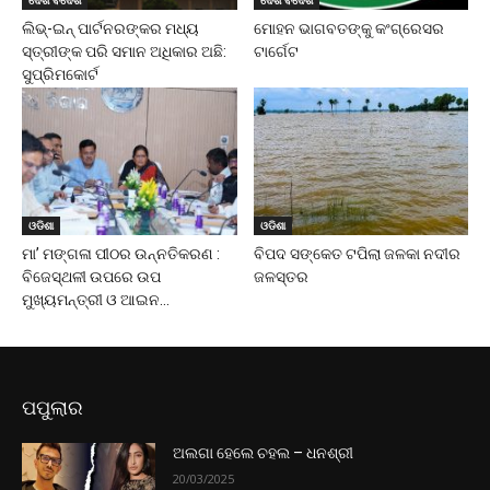
ଲିଭ୍-ଇନ୍ ପାର୍ଟନରଙ୍କର ମଧ୍ୟ
ମୋହନ ଭାଗବତଙ୍କୁ କଂଗ୍ରେସର
ସ୍ତ୍ରୀଙ୍କ ପରି ସମାନ ଅଧିକାର ଅଛି:
ଟାର୍ଗେଟ
ସୁପ୍ରିମକୋର୍ଟ
ଓଡିଶା
ଓଡିଶା
ମା’ ମଙ୍ଗଳା ପୀଠର ଉନ୍ନତିକରଣ :
ବିପଦ ସଙ୍କେତ ଟପିଲା ଜଳକା ନଦୀର
ବିଜେସ୍ଥଳୀ ଉପରେ ଉପ
ଜଳସ୍ତର
ମୁଖ୍ୟମନ୍ତ୍ରୀ ଓ ଆଇନ...
ପପୁଲାର
ଅଲଗା ହେଲେ ଚହଲ – ଧନଶ୍ରୀ
20/03/2025