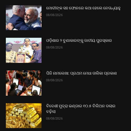
ମୋଦୀଙ୍କ ସହ ଫୋନରେ କଥା ହେଲେ ନେତାନ୍ୟାହୁ
08/08/2026
ଓଡ଼ିଶାର ୨ ବୁଣାକାରଙ୍କୁ ଜାତୀୟ ପୁରସ୍କାର
08/08/2026
ପିଜି ନାମଲେଖା: ପ୍ରଥମ ମେଧା ତାଲିକା ପ୍ରକାଶ
08/08/2026
ବିଦେଶୀ ମୁଦ୍ରା ଭଣ୍ଡାର ୧୦.୫ ବିଲିଅନ ଡଲାର
ବଢ଼ିଲା
08/08/2026