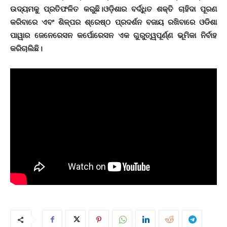
ଉଦ୍ୟମକୁ ପ୍ରତିଫଳିତ କରୁଛି।ଓଡ଼ିଶାର ବର୍ଦ୍ଧିତ ଶକ୍ତି ଚାହିଦା ପୂରଣ
କରିବାରେ ଏବଂ ଶିଳ୍ପର ଶ୍ରେଷ୍ଠ ପ୍ରଦର୍ଶନ ବଜାୟ ରଖିବାରେ ଓଡିଶା
ପାୱାର ଜେନେରେସନ କର୍ପୋରେସନ ଏକ ଗୁରୁତ୍ୱପୂର୍ଣ୍ଣ ଭୂମିକା ନିର୍ବାହ
କରିଚାଲିଛି।