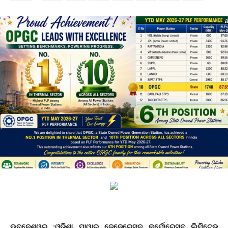
ଭୁବନେଶ୍ୱର :ଓଡ଼ିଶା ପାୱାର ଜେନେରେସନ କର୍ପୋରେସନ ଲିମିଟେଡ୍