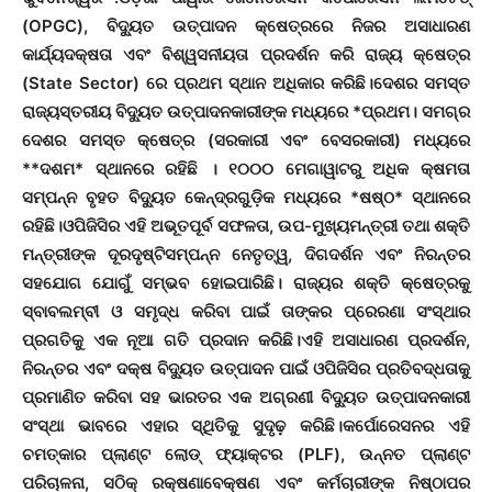
(OPGC), ବିଦ୍ୟୁତ ଉତ୍ପାଦନ କ୍ଷେତ୍ରରେ ନିଜର ଅସାଧାରଣ
କାର୍ଯ୍ୟଦକ୍ଷତା ଏବଂ ବିଶ୍ୱସନୀୟତା ପ୍ରଦର୍ଶନ କରି ରାଜ୍ୟ କ୍ଷେତ୍ର
(State Sector) ରେ ପ୍ରଥମ ସ୍ଥାନ ଅଧିକାର କରିଛି।ଦେଶର ସମସ୍ତ
ରାଜ୍ୟସ୍ତରୀୟ ବିଦ୍ୟୁତ ଉତ୍ପାଦନକାରୀଙ୍କ ମଧ୍ୟରେ *ପ୍ରଥମ। ସମଗ୍ର
ଦେଶର ସମସ୍ତ କ୍ଷେତ୍ର (ସରକାରୀ ଏବଂ ବେସରକାରୀ) ମଧ୍ୟରେ
**ଦଶମ* ସ୍ଥାନରେ ରହିଛି । ୧୦୦୦ ମେଗାୱାଟରୁ ଅଧିକ କ୍ଷମତା
ସମ୍ପନ୍ନ ବୃହତ ବିଦ୍ୟୁତ କେନ୍ଦ୍ରଗୁଡ଼ିକ ମଧ୍ୟରେ *ଷଷ୍ଠ* ସ୍ଥାନରେ
ରହିଛି।ଓପିଜିସିର ଏହି ଅଭୂତପୂର୍ବ ସଫଳତା, ଉପ-ମୁଖ୍ୟମନ୍ତ୍ରୀ ତଥା ଶକ୍ତି
ମନ୍ତ୍ରୀଙ୍କ ଦୂରଦୃଷ୍ଟିସମ୍ପନ୍ନ ନେତୃତ୍ୱ, ଦିଗଦର୍ଶନ ଏବଂ ନିରନ୍ତର
ସହଯୋଗ ଯୋଗୁଁ ସମ୍ଭବ ହୋଇପାରିଛି। ରାଜ୍ୟର ଶକ୍ତି କ୍ଷେତ୍ରକୁ
ସ୍ବାବଲମ୍ବୀ ଓ ସମୃଦ୍ଧ କରିବା ପାଇଁ ତାଙ୍କର ପ୍ରେରଣା ସଂସ୍ଥାର
ପ୍ରଗତିକୁ ଏକ ନୂଆ ଗତି ପ୍ରଦାନ କରିଛି।ଏହି ଅସାଧାରଣ ପ୍ରଦର୍ଶନ,
ନିରନ୍ତର ଏବଂ ଦକ୍ଷ ବିଦ୍ୟୁତ ଉତ୍ପାଦନ ପାଇଁ ଓପିଜିସିର ପ୍ରତିବଦ୍ଧତାକୁ
ପ୍ରମାଣିତ କରିବା ସହ ଭାରତର ଏକ ଅଗ୍ରଣୀ ବିଦ୍ୟୁତ ଉତ୍ପାଦନକାରୀ
ସଂସ୍ଥା ଭାବରେ ଏହାର ସ୍ଥିତିକୁ ସୁଦୃଢ଼ କରିଛି।କର୍ପୋରେସନର ଏହି
ଚମତ୍କାର ପ୍ଲାଣ୍ଟ ଲୋଡ୍ ଫ୍ୟାକ୍ଟର (PLF), ଉନ୍ନତ ପ୍ଲାଣ୍ଟ
ପରିଚାଳନା, ସଠିକ୍ ରକ୍ଷଣାବେକ୍ଷଣ ଏବଂ କର୍ମଚାରୀଙ୍କ ନିଷ୍ଠାପର