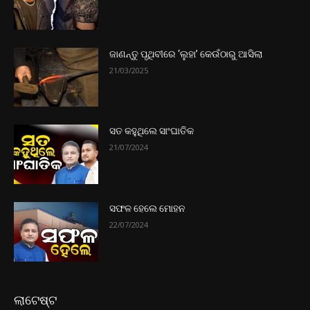
ଜାଣନ୍ତୁ ପୃଥିବୀରେ ‘ଲୁହା’ କେଉଁଠାରୁ ଆସିଲା
21/03/2025
ସତ କହୁଥିଲେ ସାଂଘାତିକ
21/07/2024
ସଫଳ ହେଲେ ମୋହନ
22/07/2024
ଲାଟେଷ୍ଟ