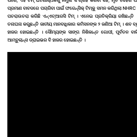
ପରେ, ଏହି ଟିମ୍‌ ଘଟଣାସ୍ଥଳରୁ ନମୁନା ସଂଗ୍ରହ କରିବା ସହ, ମୃତ ଦେହର ପା
ପ୍ରମାଣ ବାବଦରେ ପଚାରିବା ପାଇଁ ଫରେନ୍‌ସିକ୍‌ ଟିମ୍‌କୁ ସମନ କରିଥିଲା NH
ପଚରାଉଚରା କରିଛି ଏନ୍‌ଏଚ୍‌ଆରସି ଟିମ୍ । ଏନେଇ ପ୍ରତିକ୍ରିୟା ରଖିଛନ୍ତି 
ତନାଘନା କରୁଛନ୍ତି ଜାତୀୟ ମାନବାଧିକାର କମିସନଙ୍କ ୨ ଜଣିଆ ଟିମ୍ । ଶବ ବ
ହାଜର ହୋଇଛନ୍ତି । ସୌମ୍ୟଙ୍କ ସାଙ୍ଗ ନିଶିକାନ୍ତ ଗୋପୀ, ପୂର୍ବତନ 
ଆମ୍ବୁଲାନ୍ସ ଡ୍ରାଇଭର ବି ହାଜର ହୋଇଛନ୍ତି ।