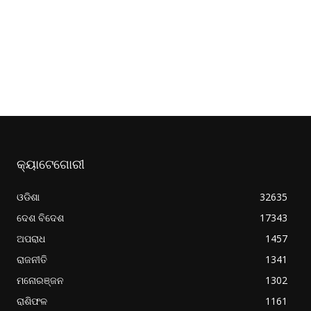
କ୍ୟାଟେଗୋରୀ
ଓଡିଶା
32635
ଦେଶ ବିଦେଶ
17343
ଅପରାଧ
1457
ରାଜନୀତି
1341
ମନୋରଞ୍ଜନ
1302
ରାଶିଫଳ
1161