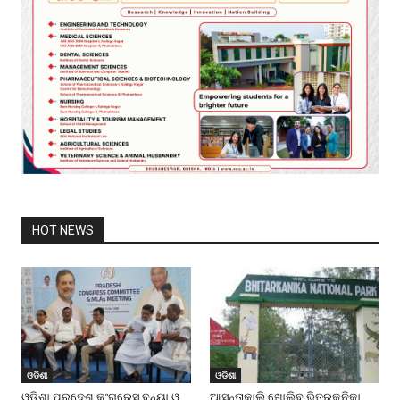
HOT NEWS
ଓଡିଶା
ଓଡିଶା
ଓଡ଼ିଶା ପ୍ରଦେଶ କଂଗ୍ରେସ ବନ୍ୟା ଓ
ଆସନ୍ତାକାଲି ଖୋଲିବ ଭିତରକନିକା