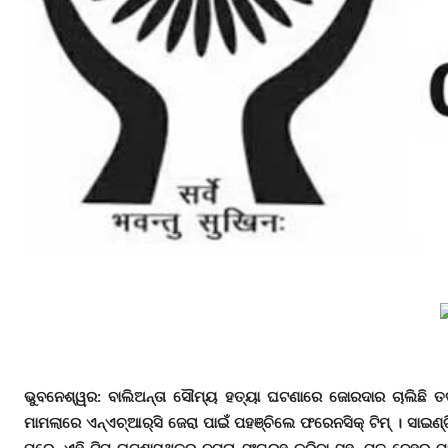
ଭୁବନେଶ୍ୱର
: ବାଲିଅନ୍ତା ସୌମ୍ୟ ହତ୍ୟା ଘଟଣାରେ ଜୋରଦାର ଚାଲିଛି ତ
ମାମଲାରେ ଏନ୍‌ଏଚ୍‌ଆର୍‌ସି ଜେରା ପାଇଁ ପହଞ୍ଚିଲେ ଫରେନସିକ୍ ଟିମ୍ । ସାଇଣ