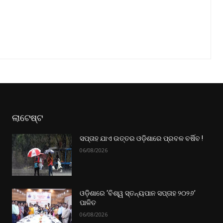
ଲାଟେଷ୍ଟ
ସପ୍ତାହ ଯାଏ ଉତ୍ତର‌ ଓଡ଼ିଶାରେ ପ୍ରବଳ ବର୍ଷିବ !
06/08/2026
ଓଡ଼ିଶାରେ ‘ବିଶ୍ୱ ସ୍ତନ୍ୟପାନ ସପ୍ତାହ ୨୦୨୬’
ପାଳିତ
06/08/2026