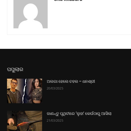
ପପୁଲାର
ଅଲଗା ହେଲେ ଚହଲ – ଧନଶ୍ରୀ
20/03/2025
ଜାଣନ୍ତୁ ପୃଥିବୀରେ ‘ଲୁହା’ କେଉଁଠାରୁ ଆସିଲା
21/03/2025