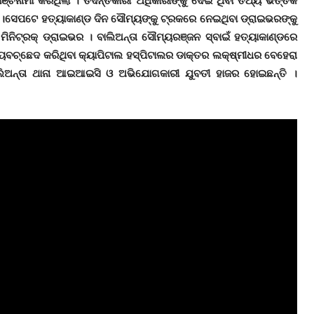
ଞ୍ଚନାମା କରିଥିଲା । ତଦନ୍ତକାରୀ ଅଧିକାରୀଙ୍କୁ ଦେଇ ଥିବା ତଥ୍ୟ ଭିତ୍ତିକ
RC ।ସେପଟେ ହତ୍ୟାକାଣ୍ଡ ଦିନ ସୌମ୍ୟଙ୍କୁ ଟ୍ରକରେ ନେଇଥିବା ଡ୍ରାଇଭରଙ୍କୁ
ମିନିଟ୍ରକ୍‌ ଡ୍ରାଇଭର । ବାଲିଅନ୍ତା ସୌମ୍ୟରଞ୍ଜନ ସ୍ବାଇଁ ହତ୍ୟାକାଣ୍ଡରେ
୍ୟବଚ୍ଛେଦ କରିଥିବା କ୍ୟାପିଟାଲ ହସ୍ପିଟାଲର ଡାକ୍ତର ଲକ୍ଷ୍ମୀଧର ବେହେରା
ବାଲିଅନ୍ତା ଥାନା ଆଇଆଇସି ଓ ଅଭିଯୋଗକାରୀ ଯୁବତୀ ହାଜର ହୋଇଛନ୍ତି ।