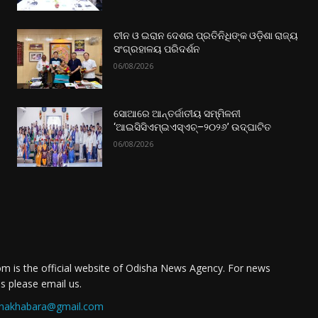
ଚୀନ ଓ ଇରାନ ଦେଶର ପ୍ରତିନିଧିଙ୍କ ଓଡ଼ିଶା ରାଜ୍ୟ
ସଂଗ୍ରହାଳୟ ପରିଦର୍ଶନ
06/08/2026
ସୋଆରେ ଆନ୍ତର୍ଜାତୀୟ ସମ୍ମିଳନୀ
‘ଆଇସିସିଏମ୍‌ଇଏସ୍‌ଏଚ୍‌–୨୦୨୬’ ଉଦ୍‌ଘାଟିତ
06/08/2026
m is the official website of Odisha News Agency. For news
es please email us.
nakhabara@gmail.com