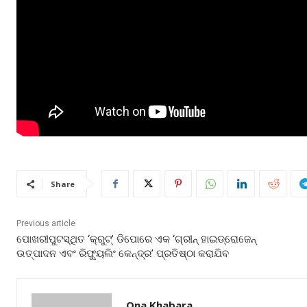
Share
Previous article
ପୋଖରୀପୁଟସ୍ଥିତ ‘କ୍ରୁଟ୍’ ଡିପୋରେ ଏକ ‘ଗ୍ରୀନ୍ ହାଇଡ୍ରୋଜେନ୍
ଉତ୍ପାଦନ ଏବଂ ରିଫ୍ୟୁଲିଂ କେନ୍ଦ୍ର’ ପ୍ରତିଷ୍ଠା କରାଯିବ
Ona Khabara