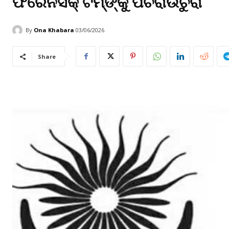
ଫରେନସିକ୍ ଟିମ୍‌ଙ୍କୁ ପଚରାଉଚୁରା
By
Ona Khabara
03/06/2026
Share