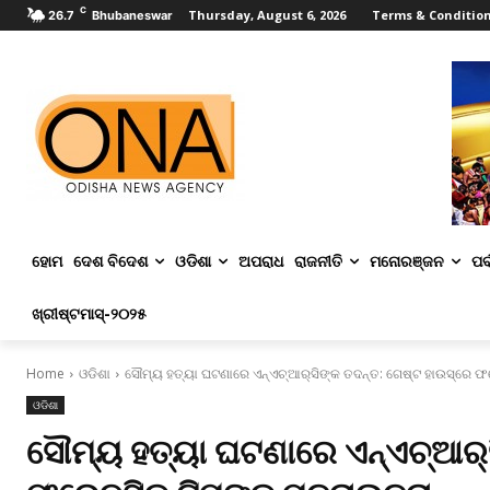
C
Thursday, August 6, 2026
Terms & Conditio
26.7
Bhubaneswar
ହୋମ
ଦେଶ ବିଦେଶ
ଓଡିଶା
ଅପରାଧ
ରାଜନୀତି
ମନୋରଞ୍ଜନ
ପର୍
ଖ୍ରୀଷ୍ଟମାସ୍‌-୨୦୨୫
Home
ଓଡିଶା
ସୌମ୍ୟ ହତ୍ୟା ଘଟଣାରେ ଏନ୍‌ଏଚ୍‌ଆର୍‌ସିଙ୍କ ତଦନ୍ତ: ଗେଷ୍ଟ ହାଉସ୍‌ରେ ଫର
ଓଡିଶା
ସୌମ୍ୟ ହତ୍ୟା ଘଟଣାରେ ଏନ୍‌ଏଚ୍‌ଆର୍‌