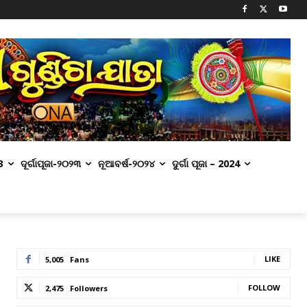
3
ଦୂର୍ଗାପୂଜା-୨୦୨୩
ନୂଆବର୍ଷ-୨୦୨୪
ଦୁର୍ଗା ପୂଜା – 2024
LIKE
5,005
Fans
FOLLOW
2,475
Followers