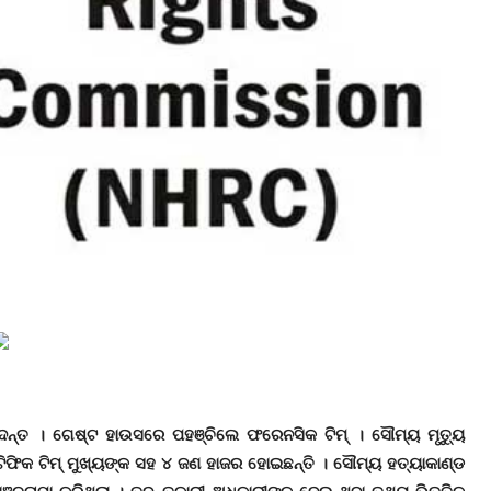
ଦନ୍ତ । ଗେଷ୍ଟ ହାଉସରେ ପହଞ୍ଚିଲେ ଫରେନସିକ ଟିମ୍‌ । ସୌମ୍ୟ ମୃତ୍ୟୁ
୍ଟିଫିକ ଟିମ୍‌ ମୁଖ୍ୟଙ୍କ ସହ ୪ ଜଣ ହାଜର ହୋଇଛନ୍ତି । ସୌମ୍ୟ ହତ୍ୟାକାଣ୍ଡ