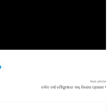
Next article
ଚଳିତ ବର୍ଷ ମୌସୁମୀରେ ଏଲ୍‌ ନିନୋର ପ୍ରଭାବ !