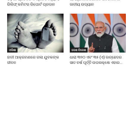
ରିଲିଫ୍ କମିଟର ରିପୋର୍ଟ ପ୍ରଦାନ
ଜାତୀୟ ଉଦ୍ୟାନ
ଓଡିଶା
ଦେଶ ବିଦେଶ
ହାତୀ ଆକ୍ରମଣରେ ଗଲା ଯୁବକଙ୍କ
ଧାରା ୩୭୦ ଏବଂ ୩୫ (ଏ) ଉଚ୍ଛେଦର
ଜୀବନ
ସାତ ବର୍ଷ ପୂର୍ତ୍ତି ଉପଲକ୍ଷେ ଏହାର...