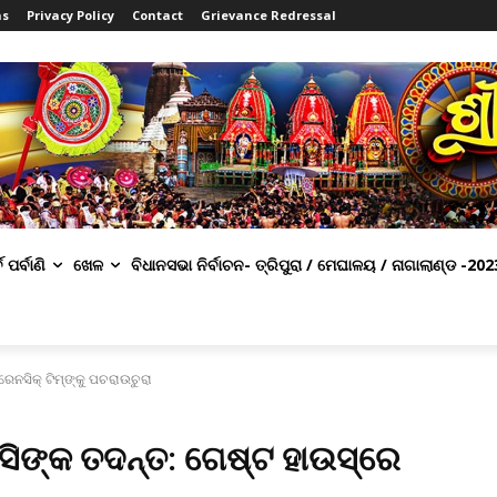
ns
Privacy Policy
Contact
Grievance Redressal
ବ ପର୍ବାଣି
ଖେଳ
ବିଧାନସଭା ନିର୍ବାଚନ- ତ୍ରିପୁରା / ମେଘାଳୟ / ନାଗାଲାଣ୍ଡ -202
େନସିକ୍ ଟିମ୍‌ଙ୍କୁ ପଚରାଉଚୁରା
ସିଙ୍କ ତଦନ୍ତ: ଗେଷ୍ଟ ହାଉସ୍‌ରେ