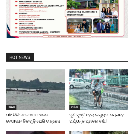
HOT NEWS
ଓଡିଶା
ଓଡିଶା
ମଝି ଚିଲିକାରେ ୫୦୦ ଏକର
ପୁଣି ସୃଷ୍ଟି ହେଲା ଲଘୁଚାପ: ସପ୍ତାହେ
ବେଆଇନ ଚିଙ୍ଗୁଡ଼ି ଘେରି ଉଚ୍ଛେଦ
ପର୍ଯ୍ୟନ୍ତ ପ୍ରବଳ ବର୍ଷା !