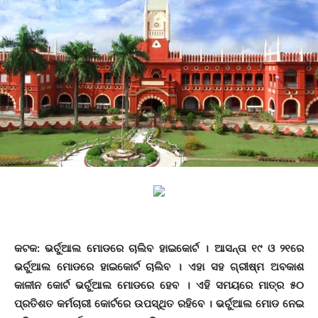
କଟକ: ଭର୍ଚୁଆଲ ମୋଡରେ ଚାଲିବ ହାଇକୋର୍ଟ । ଆସନ୍ତା ୧୯ ଓ ୨୧ରେ
ଭର୍ଚୁଆଲ ମୋଡରେ ହାଇକୋର୍ଟ ଚାଲିବ । ଏହା ସହ ଗ୍ରୀଷ୍ମ ଅବକାଶ
କାଳୀନ କୋର୍ଟ ଭର୍ଚୁଆଲ ମୋଡରେ ହେବ । ଏହି ସମୟରେ ମାତ୍ର ୫୦
ପ୍ରତିଶତ କର୍ମଚାରୀ କୋର୍ଟରେ ଉପସ୍ଥିତ ରହିବେ । ଭର୍ଚୁଆଲ ମୋଡ ନେଇ