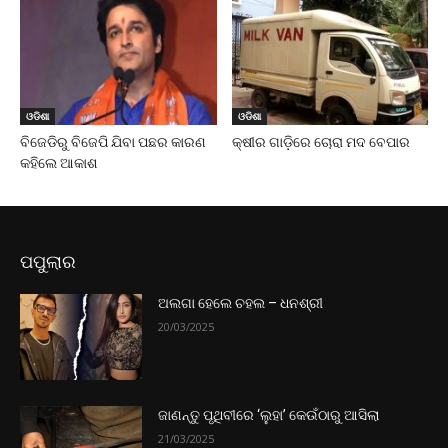
ଓଡିଶା
ଓଡିଶା
ବିଜେଡିରୁ ବିଜେପି ଯିବା ପଛର କାରଣ
କ୍ଷୀର ଗାଡ଼ିରେ ଚୋରା ମଦ ବେପାର
କହିଲେ ଆକାଶ
ପପୁଲାର
ଅଲଗା ହେଲେ ଚହଲ – ଧନଶ୍ରୀ
20/03/2025
ଜାଣନ୍ତୁ ପୃଥିବୀରେ ‘ଲୁହା’ କେଉଁଠାରୁ ଆସିଲା
21/03/2025