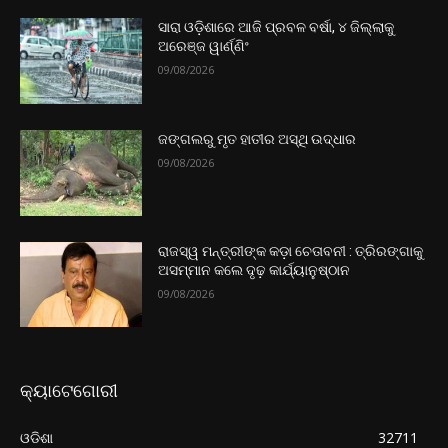
ସାରା ଓଡ଼ିଶାରେ ଆଜି ପ୍ରବଳ ବର୍ଷା, ୪ ଜିଲ୍ଲାକୁ
ଅରେଞ୍ଜ ୱାର୍ଣ୍ଣିଂ
09/08/2026
ଜଙ୍ଗଲରୁ ମୃତ ହାତୀର ଅସ୍ଥି ଉଦ୍ଧାର
09/08/2026
ରାଜସ୍ୱ ମନ୍ତ୍ରୀଙ୍କ କଡ଼ା ଚେତାବନୀ : ତ୍ରିରଙ୍ଗାକୁ
ଅସମ୍ମାନ କଲେ ଦୃଢ଼ କାର୍ଯ୍ୟାନୁଷ୍ଠାନ
09/08/2026
କ୍ୟାଟେଗୋରୀ
ଓଡିଶା
32711