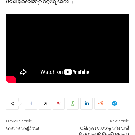
ଓଡିଶା ହାଇକୋର୍ଟଙ୍କ ପକ୍ଷରୁ ନୋଟିସ ।
Previous article
Next article
କଲବଲ କରୁଛି ଖରା
ଅରିନ୍ଦମ ରାୟଙ୍କୁ କ’ଣ ପାଇଁ
ଗିରଫ କରୁନି ବିଜେପି ସରକାର