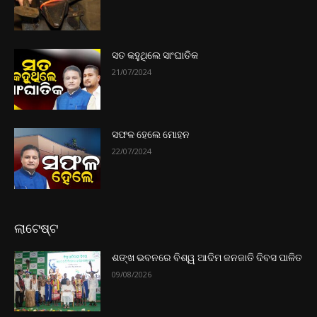
ସତ କହୁଥିଲେ ସାଂଘାତିକ
21/07/2024
ସଫଳ ହେଲେ ମୋହନ
22/07/2024
ଲାଟେଷ୍ଟ
ଶଙ୍ଖ ଭବନରେ ବିଶ୍ୱ ଆଦିମ ଜନଜାତି ଦିବସ ପାଳିତ
09/08/2026