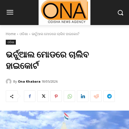
Home
ଓଡିଶା
ଭର୍ଚୁଆଲ ମୋଡରେ ଚାଲିବ ହାଇକୋର୍ଟ
ଓଡିଶା
ଭର୍ଚୁଆଲ ମୋଡରେ ଚାଲିବ
ହାଇକୋର୍ଟ
By
Ona Khabara
18/05/2026