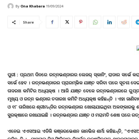
By
Ona Khabara
19/09/2024
Share
ପୁରୀ : ପ୍ରଥମ ଦିନରେ ରତ୍ନଭଣ୍ଡାରର ଲେଜର୍ ସ୍କାନିଂ, ରାଡାର ସର୍ଭେ କରାଯ
ସର୍ଭେ ହେବ । ରତ୍ନଭଣ୍ଡାରର ପ୍ରାରମ୍ଭିକ ଯାଞ୍ଚ ସରିବା ପରେ ସୂଚନା ଦେ
ତାଦରଖ କମିଟିର ଅଧ୍ୟକ୍ଷ । ଆଜି ଯାଞ୍ଚ ବେଳେ ରତ୍ନଭଣ୍ଡାରରେ ଗୁପ୍ତ କୋ
ମୂଖ୍ୟ ଓ ରତ୍ନ ଭଣ୍ଡାର ତଦାରଖ କମିଟି ଅଧ୍ୟକ୍ଷ କହିଛନ୍ତି । ଏହା ଜାଣି
ଓ ୧୮ ତାରିଖରେ ଶ୍ରୀମନ୍ଦିର ରତ୍ନଭଣ୍ଡାର ଖୋଲାଯାଇଥିବା ଅଳଙ୍କାରକୁ ଶ୍ର
ସୁରକ୍ଷାରେ ରଖାଯାଇଛି । ରତ୍ନଭଣ୍ଡାର ଯାଞ୍ଚ ଓ ମରାମତି ଶେଷ ପରେ ରତ
ଏନେଇ ଏଏସଆଇ ଏଡିଜି କଞ୍ଜରଭେଶନ ଜାନଭିଜ ଶର୍ମା କହିଛନ୍ତି, “ଏଏସଆଇ ବ