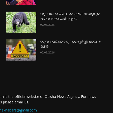
ଅନୁଗୋଳରେ ଭୟଙ୍କର ଘଟଣା: ୩ ଭାଲୁଙ୍କ
ଆକ୍ରମଣରେ ଚାଷୀ ଗୁରୁତର
07/08/2026
ବଡ଼ରମା ଘାଟିରେ ବସ୍-ଟ୍ରକ୍ ମୁହାଁମୁହିଁ ଧକ୍କା: ୬
ଆହତ
07/08/2026
m is the official website of Odisha News Agency. For news
es please email us.
nakhabara@gmail.com