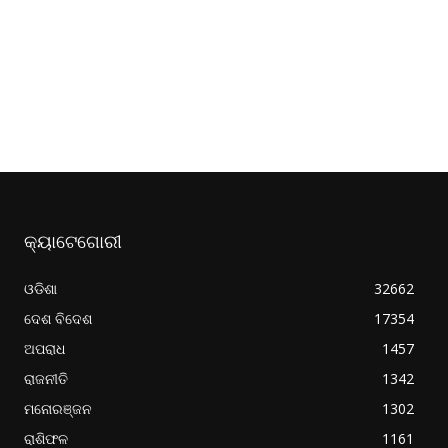
କ୍ୟାଟେଗୋରୀ
ଓଡିଶା
32662
ଦେଶ ବିଦେଶ
17354
ଅପରାଧ
1457
ରାଜନୀତି
1342
ମନୋରଞ୍ଜନ
1302
ରାଶିଫଳ
1161