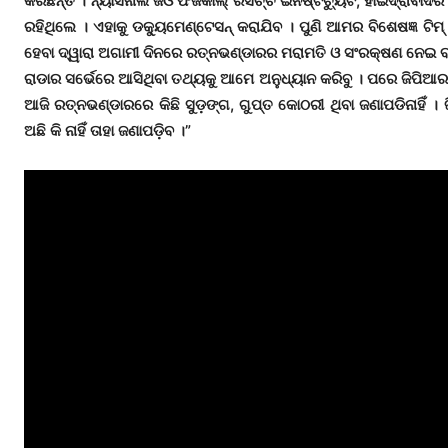
କରିଛନ୍ତି । ନ୍ୟାସନାଲ ଜିଓ ଫିଜିକାଲ୍ ରିସର୍ଚ୍ଚ ଇନଷ୍ଟିଚ୍ୟୁଟ, ହାଇଦ୍ରାବାଦ
ରହିଥିଲେ । ଏହାକୁ ଡକ୍ୟୁମେଣ୍ଟେସନ୍‌ କରାଯିବ । ପୁଣି ଆମର ବିଶେଷଜ୍ଞ ଟିମ୍
ହେବା ଦ୍ୱାରା ଅଗାମୀ ଦିନରେ ରତ୍ନଭଣ୍ଡାରର ମରାମତି ଓ ସଂରକ୍ଷଣ ନେଇ ବହୁତ
ରାଡାର ସର୍ଭେରେ ଆସିଥିବା ତଥ୍ୟକୁ ଆମେ ଅନୁଧ୍ୟାନ କରିବୁ । ପରେ ଜିପିଆର 
ଆଜି ରତ୍ନଭଣ୍ଡାରରେ କିଛି ସୁଡ଼ଙ୍ଗ, ଗୁପ୍ତ କୋଠରୀ ଥିବା ଜଣାପଡିନାହିଁ 
ଅଛି କି ନାହିଁ ତାହା ଜଣାପଡ଼ିବ ।”