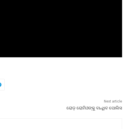
Next article
ରୋଡ଼ ରୋମିଓଙ୍କୁ ବାନ୍ଧିବ ପୋଲିସ