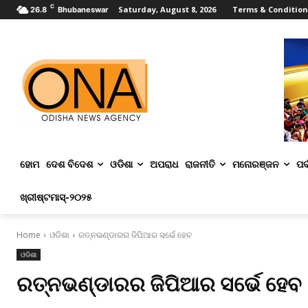
C
Saturday, August 8, 2026
Terms & Condition
26.8
Bhubaneswar
ହୋମ
ଦେଶ ବିଦେଶ
ଓଡିଶା
ଅପରାଧ
ରାଜନୀତି
ମନୋରଞ୍ଜନ
ପର୍
ଖ୍ରୀଷ୍ଟମାସ୍‌-୨୦୨୫
Home
ଓଡିଶା
ରତ୍ନଭଣ୍ଡାରର ଜିପିଆର ସର୍ଭେ ହେବ
ଓଡିଶା
ରତ୍ନଭଣ୍ଡାରର ଜିପିଆର ସର୍ଭେ ହେବ