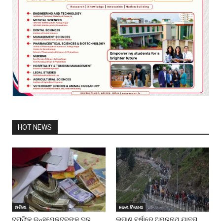
HOT NEWS
ଓଡିଶା
ଦେଶ ବିଦେଶ
ଟ୍ରାଫିକ୍ ଇନ୍ସପେକ୍ଟରଙ୍କ ଘରୁ
ଲଗାଣ ବର୍ଷାରେ ଅମରନାଥ ଯାତ୍ରା