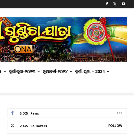
3
ଦୂର୍ଗାପୂଜା-୨୦୨୩
ନୂଆବର୍ଷ-୨୦୨୪
ଦୁର୍ଗା ପୂଜା – 2024
LIKE
5,005
Fans
FOLLOW
2,475
Followers