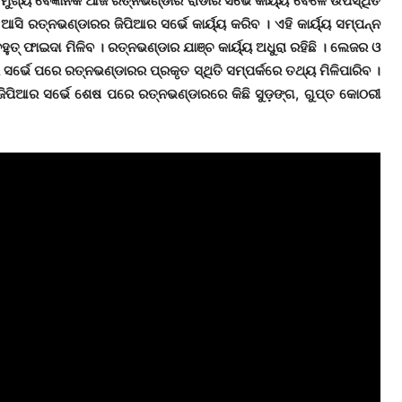
ର ମୁଖ୍ୟ ବୈଜ୍ଞାନିକ ଆଜି ରତ୍ନଭଣ୍ଡାର ରାଡାର ସର୍ଭେ କାର୍ୟ୍ୟ ବେଳେ ଉପସ୍ଥିତ
 ଆସି ରତ୍ନଭଣ୍ଡାରର ଜିପିଆର ସର୍ଭେ କାର୍ୟ୍ୟ କରିବ । ଏହି କାର୍ୟ୍ୟ ସମ୍ପନ୍ନ
୍ ଫାଇଦା ମିଳିବ । ରତ୍ନଭଣ୍ଡାର ଯାଞ୍ଚ କାର୍ୟ୍ୟ ଅଧୁରା ରହିଛି । ଲେଜର ଓ
ସର୍ଭେ ପରେ ରତ୍ନଭଣ୍ଡାରର ପ୍ରକୃତ ସ୍ଥିତି ସମ୍ପର୍କରେ ତଥ୍ୟ ମିଳିପାରିବ ।
। ଜିପିଆର ସର୍ଭେ ଶେଷ ପରେ ରତ୍ନଭଣ୍ଡାରରେ କିଛି ସୁଡ଼ଙ୍ଗ, ଗୁପ୍ତ କୋଠରୀ