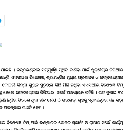
ାଇଛି । ରତ୍ନଭଣ୍ଡାର ସମ୍ପୂର୍ଣ୍ଣ ସ୍ଥିତି ଜାଣିବା ପାଇଁ ଖୁବଶୀଘ୍ର ଜିପିଆର
ଇଛନ୍ତି ଏଏସଆଇ ବିଶେଷଜ୍ଞ, ଶ୍ରୀମନ୍ଦିର ମୁଖ୍ୟ ପ୍ରଶାସକ ଓ ରତ୍ନଭଣ୍ଡାର
ଠରୀ କିମ୍ବା ଗୁପ୍ତ ସୁଡ଼ଙ୍ଗ କିଛି ମିଳି ନଥିବା ଏଏସଆଇ ବିଶେଷଜ୍ଞ ଟିମ୍
ବାକୁ ହେଲେ ରତ୍ନଭଣ୍ଡାର ଜିପିଆର ସର୍ଭେ ଆବଶ୍ୟକ ରହିଛି । ଗତ ଜୁଲାଇ ୧୪
ୀମନ୍ଦିର ଭିତରେ ଥିବା ଖଟ ଶେଯ ଓ ଚାଙ୍ଗଡ଼ା ଗୃହକୁ ସ୍ଥାନାନ୍ତର ସହ କଡ଼ା
୍ନ ଅଳଙ୍କାର ଗଣତି ହେବ ।
ିଶେଷଜ୍ଞ ଟିମ୍ ଆଜି ଭଣ୍ଡାରର ଲେଜର ସ୍କାନିଂ ଓ ରାଡାର ସର୍ଭେ କାର୍ୟ୍ୟ