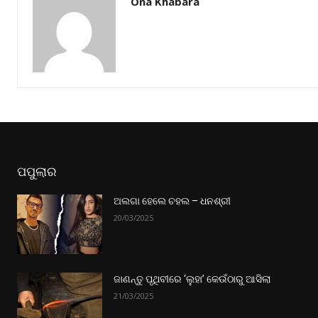
Ona Khabara
ପପୁଲାର
ଅଲଗା ହେଲେ ଚହଲ – ଧନଶ୍ରୀ
20/03/2025
ଜାଣନ୍ତୁ ପୃଥିବୀରେ ‘ଲୁହା’ କେଉଁଠାରୁ ଆସିଲା
21/03/2025