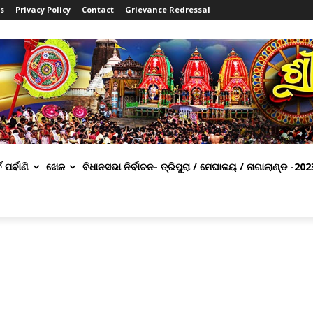
s
Privacy Policy
Contact
Grievance Redressal
ବ ପର୍ବାଣି
ଖେଳ
ବିଧାନସଭା ନିର୍ବାଚନ- ତ୍ରିପୁରା / ମେଘାଳୟ / ନାଗାଲାଣ୍ଡ -202