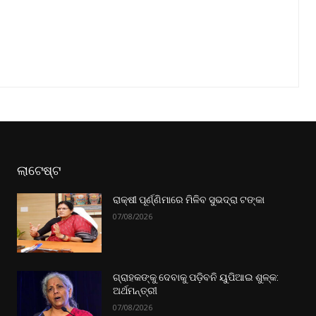
ଲାଟେଷ୍ଟ
ରାକ୍ଷୀ ପୂର୍ଣ୍ଣିମାରେ ମିଳିବ ସୁଭଦ୍ରା ଟଙ୍କା
07/08/2026
ଗ୍ରାହକଙ୍କୁ ଦେବାକୁ ପଡ଼ିବନି ୟୁପିଆଇ ଶୁଳ୍କ:
ଅର୍ଥମନ୍ତ୍ରୀ
07/08/2026