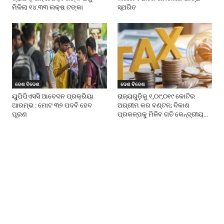
ମିଳିଲା ୧୪.୩୩ ଲକ୍ଷ ଟଙ୍କା
ସ୍ଥଗିତ
ଦେଶ ବିଦେଶ
ଦେଶ ବିଦେଶ
ୟୁପିପିଏସସି ଆବେଦନ ପ୍ରକ୍ରିୟା
ରାଜ୍ୟଗୁଡ଼ିକୁ ୧,୦୯,୦୧୯ କୋଟିର
ଆରମ୍ଭ : ମୋଟ ୩୭ ପଦବି ହେବ
ଅଗ୍ରୀମ କର ବଣ୍ଟନ; ବିକାଶ
ପୂରଣ
ପ୍ରକଳ୍ପକୁ ମିଳିବ ଗତି କେନ୍ଦ୍ରୀୟ...