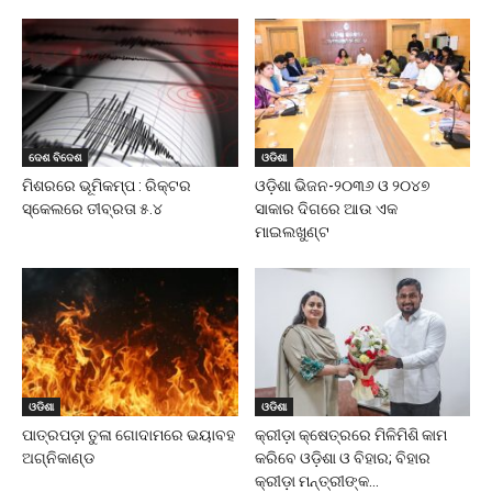
ଦେଶ ବିଦେଶ
ଓଡିଶା
ମିଶରରେ ଭୂମିକମ୍ପ : ରିକ୍ଟର
ଓଡ଼ିଶା ଭିଜନ-୨୦୩୬ ଓ ୨୦୪୭
ସ୍କେଲରେ ତୀବ୍ରତା ୫.୪
ସାକାର ଦିଗରେ ଆଉ ଏକ
ମାଇଲଖୁଣ୍ଟ
ଓଡିଶା
ଓଡିଶା
ପାତ୍ରପଡ଼ା ତୁଳା ଗୋଦାମରେ ଭୟାବହ
କ୍ରୀଡ଼ା କ୍ଷେତ୍ରରେ ମିଳିମିଶି କାମ
ଅଗ୍ନିକାଣ୍ଡ
କରିବେ ଓଡ଼ିଶା ଓ ବିହାର; ବିହାର
କ୍ରୀଡ଼ା ମନ୍ତ୍ରୀଙ୍କ...