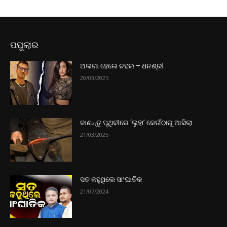
ପପୁଲାର
ଅଲଗା ହେଲେ ଚହଲ – ଧନଶ୍ରୀ
20/03/2025
ଜାଣନ୍ତୁ ପୃଥିବୀରେ ‘ଲୁହା’ କେଉଁଠାରୁ ଆସିଲା
21/03/2025
ସତ କହୁଥିଲେ ସାଂଘାତିକ
21/07/2024