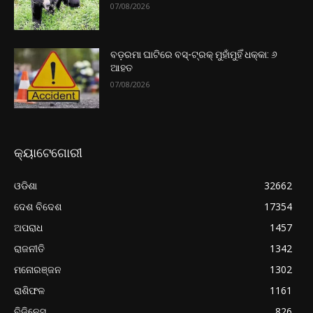
07/08/2026
ବଡ଼ରମା ଘାଟିରେ ବସ୍-ଟ୍ରକ୍ ମୁହାଁମୁହିଁ ଧକ୍କା: ୬
ଆହତ
07/08/2026
କ୍ୟାଟେଗୋରୀ
ଓଡିଶା
32662
ଦେଶ ବିଦେଶ
17354
ଅପରାଧ
1457
ରାଜନୀତି
1342
ମନୋରଞ୍ଜନ
1302
ରାଶିଫଳ
1161
ବିଜିନେସ୍
826