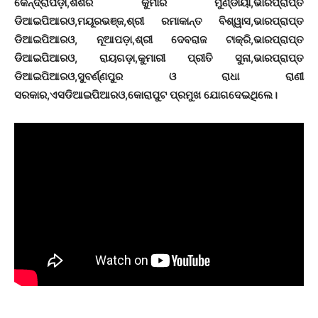
କେନ୍ଦ୍ରାପଡ଼ା,ଶିଶିର କୁମାର ମୁଣ୍ଡାୟା,ଭାରପ୍ରାପ୍ତ
ଡିଆଇପିଆରଓ,ମୟୂରଭଞ୍ଜ,ଶ୍ରୀ ରମାକାନ୍ତ ବିଶ୍ୱାସ,ଭାରପ୍ରାପ୍ତ
ଡିଆଇପିଆରଓ, ନୂଆପଡ଼ା,ଶ୍ରୀ ଦେବରାଜ ଟାକ୍ରି,ଭାରପ୍ରାପ୍ତ
ଡିଆଇପିଆରଓ, ରାୟଗଡ଼ା,କୁମାରୀ ପ୍ରୀତି ସୁନା,ଭାରପ୍ରାପ୍ତ
ଡିଆଇପିଆରଓ,ସୁବର୍ଣ୍ଣପୁର ଓ ରାଧା ରାଣୀ
ସରକାର,ଏସଡିଆଇପିଆରଓ,କୋରାପୁଟ ପ୍ରମୁଖ ଯୋଗଦେଇଥିଲେ।