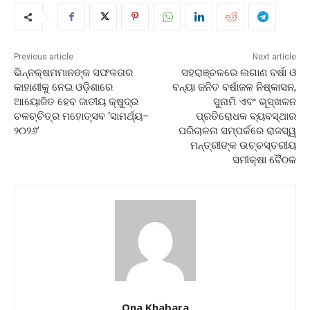
Previous article
Next article
ଭିନ୍ନକ୍ଷମମାନଙ୍କ ସଫଳତାର
ସହରାଞ୍ଚଳରେ ଲଗାଣ ବର୍ଷା ଓ
କାହାଣୀକୁ ନେଇ ଓଡ଼ିଶାରେ
ବନ୍ୟା ଜନିତ ବର୍ଷାଜଳ ନିଷ୍କାସନ,
ଆୟୋଜିତ ହେବ ଜାତୀୟ କ୍ଷୁଦ୍ର
ସୁନାମି ଏବଂ ଭୂସ୍ଖଳନ
ଚଳଚ୍ଚିତ୍ର ମହୋତ୍ସବ ‘ସାମର୍ଥ୍ୟ–
ପ୍ରତିରୋଧକ ବ୍ୟବସ୍ଥାର
୨୦୨୬’
ପରିଚାଳନା ସମ୍ପର୍କରେ ରାଜସ୍ୱ
ମନ୍ତ୍ରୀଙ୍କ ଉଚ୍ଚସ୍ତରୀୟ
ସମୀକ୍ଷା ବୈଠକ
Ona Khabara