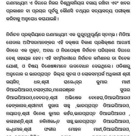
ଗଣମାଧ୍ୟମ ଏ ଦିଗରେ ନିଜର ବିଶ୍ୱାସନିୟତା ବଜାୟ ରଖିବା ଏବଂ ଖବର
ପ୍ରକାଶନ ବା ପ୍ରଚାର ପୂର୍ବରୁ କୌଣସି ତଥ୍ୟର ସତ୍ୟାସତ୍ୟ ପରୀକ୍ଷା
କରିବାକୁ ଅନୁରୋଧ କରାଯାଇଛି।
ନିର୍ବାଚନ ପ୍ରକ୍ରିୟାରେ ଗଣମାଧ୍ୟମ ଏକ ଗୁରୁତ୍ୱପୂର୍ଣ୍ଣ ସ୍ତମ୍ଭ। ମିଡିଆ
ନୋଡାଲ ଅଫିସରମାନଙ୍କର ଏହି ଦକ୍ଷତା ବିକାଶ ପ୍ରଶିକ୍ଷଣ ଆଗାମୀ
ଦିନରେ ଏକ ମୁକ୍ତ, ଅବାଧ ଓ ନିରପେକ୍ଷ ନିର୍ବାଚନ ପରିଚାଳନା ଦିଗରେ
ବେଶ୍ ସହାୟକ ହେବ। ଏହି ସମ୍ମିଳନୀରେ ନିର୍ବାଚନ କମିଶନର ଡା ବିବେକ
ଯୋଶୀ, ଓ ବିଷୟ ବିଶେଷଜ୍ଞମାନେ ଉଦବୋଧନ ଦେଇଥିଲେ। ଓଡିଶାରୁ
ଅନୁଗୋଳ ର ଭାରପ୍ରାପ୍ତ ଜିଲ୍ଲା ସୂଚନା ଓ ଲୋକସମ୍ପର୍କ ଅଧିକାରୀ ଶ୍ରୀ
ଜୟଜିତ୍ ଧଳ,ଶ୍ରୀ ରାଜେନ୍ଦ୍ର କୁମାର ମାଝୀ
ଡିଆଇପିଆରଓ,ବଲାଙ୍ଗୀର,ମନୋରଞ୍ଜନ ସୁତାର
ଡିଆଇପିଆରଓ,ଦେବଗଡ଼,ଶ୍ରୀ ଅଭିଷେକ ବେହେରା,ଡିଆଇପିଆରଓ
ଢେଙ୍କାନାଳ,ଶ୍ରୀମତୀ ସୁଜାତା ସାହୁ ,ଭାରପ୍ରାପ୍ତ ଡିଆଇପିଆରଓ,
ନୟାଗଡ଼,ଶ୍ରୀ ଦିନେଶ କୁମାର କହଁର,ଭାରପ୍ରାପ୍ତ ଡିଆଇପିଆରଓ ,
କଳାହାଣ୍ଡି,ଶ୍ରୀ ନଳିନୀକାନ୍ତ ସାହୁ,ଭାରପ୍ରାପ୍ତ ଡିଆଇପିଆରଓ,
କନ୍ଧମାଳ,ଶ୍ରୀ ଫକୀର ମୋହନ ମାଝୀ,ଡିଆଇପିଆରଓ,