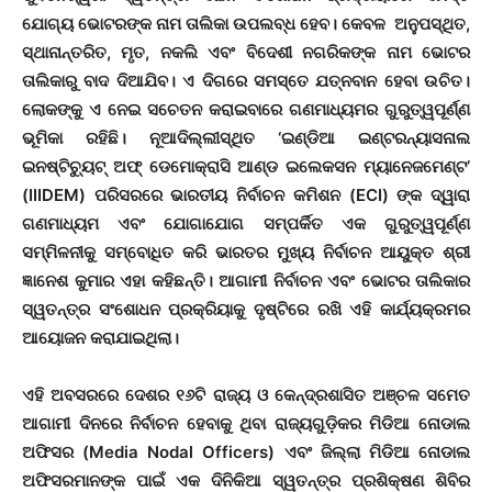
ଯୋଗ୍ୟ ଭୋଟରଙ୍କ ନାମ ତାଲିକା ଉପଲବ୍ଧ ହେବ। କେବଳ ଅନୁପସ୍ଥିତ,
ସ୍ଥାନାନ୍ତରିତ, ମୃତ, ନକଲି ଏବଂ ବିଦେଶୀ ନଗରିକଙ୍କ ନାମ ଭୋଟର
ତାଲିକାରୁ ବାଦ ଦିଆଯିବ। ଏ ଦିଗରେ ସମସ୍ତେ ଯତ୍ନବାନ ହେବା ଉଚିତ।
ଲୋକଙ୍କୁ ଏ ନେଇ ସଚେତନ କରାଇବାରେ ଗଣମାଧ୍ୟମର ଗୁରୁତ୍ୱପୂର୍ଣ୍ଣ
ଭୂମିକା ରହିଛି। ନୂଆଦିଲ୍ଲୀସ୍ଥିତ ‘ଇଣ୍ଡିଆ ଇଣ୍ଟରନ୍ୟାସନାଲ
ଇନଷ୍ଟିଚ୍ୟୁଟ୍ ଅଫ୍ ଡେମୋକ୍ରାସି ଆଣ୍ଡ ଇଲେକସନ ମ୍ୟାନେଜମେଣ୍ଟ’
(IIIDEM) ପରିସରରେ ଭାରତୀୟ ନିର୍ବାଚନ କମିଶନ (ECI) ଙ୍କ ଦ୍ୱାରା
ଗଣମାଧ୍ୟମ ଏବଂ ଯୋଗାଯୋଗ ସମ୍ପର୍କିତ ଏକ ଗୁରୁତ୍ୱପୂର୍ଣ୍ଣ
ସମ୍ମିଳନୀକୁ ସମ୍ବୋଧିତ କରି ଭାରତର ମୁଖ୍ୟ ନିର୍ବାଚନ ଆୟୁକ୍ତ ଶ୍ରୀ
ଜ୍ଞାନେଶ କୁମାର ଏହା କହିଛନ୍ତି। ଆଗାମୀ ନିର୍ବାଚନ ଏବଂ ଭୋଟର ତାଲିକାର
ସ୍ୱତନ୍ତ୍ର ସଂଶୋଧନ ପ୍ରକ୍ରିୟାକୁ ଦୃଷ୍ଟିରେ ରଖି ଏହି କାର୍ଯ୍ୟକ୍ରମର
ଆୟୋଜନ କରାଯାଇଥିଲା।
ଏହି ଅବସରରେ ଦେଶର ୧୬ଟି ରାଜ୍ୟ ଓ କେନ୍ଦ୍ରଶାସିତ ଅଞ୍ଚଳ ସମେତ
ଆଗାମୀ ଦିନରେ ନିର୍ବାଚନ ହେବାକୁ ଥିବା ରାଜ୍ୟଗୁଡ଼ିକର ମିଡିଆ ନୋଡାଲ
ଅଫିସର (Media Nodal Officers) ଏବଂ ଜିଲ୍ଲା ମିଡିଆ ନୋଡାଲ
ଅଫିସରମାନଙ୍କ ପାଇଁ ଏକ ଦିନିକିଆ ସ୍ୱତନ୍ତ୍ର ପ୍ରଶିକ୍ଷଣ ଶିବିର