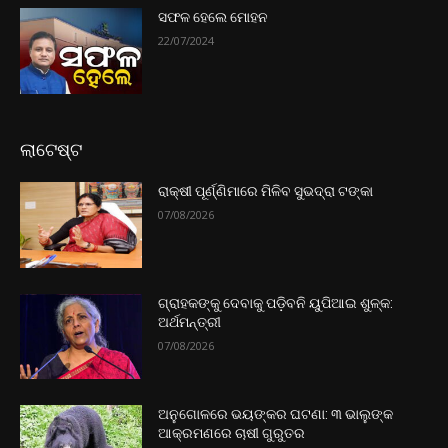
ସଫଳ ହେଲେ ମୋହନ
22/07/2024
ଲାଟେଷ୍ଟ
ରାକ୍ଷୀ ପୂର୍ଣ୍ଣିମାରେ ମିଳିବ ସୁଭଦ୍ରା ଟଙ୍କା
07/08/2026
ଗ୍ରାହକଙ୍କୁ ଦେବାକୁ ପଡ଼ିବନି ୟୁପିଆଇ ଶୁଳ୍କ:
ଅର୍ଥମନ୍ତ୍ରୀ
07/08/2026
ଅନୁଗୋଳରେ ଭୟଙ୍କର ଘଟଣା: ୩ ଭାଲୁଙ୍କ
ଆକ୍ରମଣରେ ଚାଷୀ ଗୁରୁତର