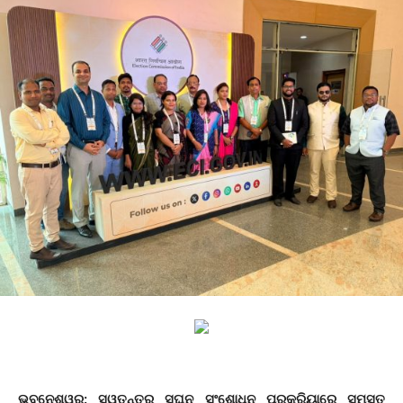
ଭୁବନେଶ୍ୱର: ସ୍ୱତନ୍ତ୍ର ସଘନ ସଂଶୋଧନ ପ୍ରକ୍ରିୟାରେ ସମସ୍ତ