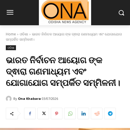
Home
ଓଡିଶା
ଭାରତ ନିର୍ବାଚନ ଆୟୋଗ ଙ୍କ ଦ୍ଵାରା ଗଣମାଧ୍ୟମ ଏବଂ ଯୋଗାଯୋଗ
ସମ୍ପର୍କିତ ସମ୍ମିଳନୀ।
ଓଡିଶା
ଭାରତ ନିର୍ବାଚନ ଆୟୋଗ ଙ୍କ
ଦ୍ଵାରା ଗଣମାଧ୍ୟମ ଏବଂ
ଯୋଗାଯୋଗ ସମ୍ପର୍କିତ ସମ୍ମିଳନୀ।
By
Ona Khabara
03/07/2026