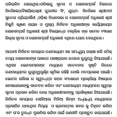
ପରିଚାଳିତ ହୋଇଥିଲା।ଓଡିଶାରୁ ସୂଚନା ଓ ଲୋକସମ୍ପର୍କ ବିଭାଗର
ନିର୍ଦେଶକ(ବୈଷୟିକ)ଶ୍ରୀ ଗୁରବୀର ସିଂ, ଯୁଗ୍ମ- ନିର୍ଦେଶକ ଶ୍ରୀମତୀ
ସୁଚେତା ପ୍ରିୟଦର୍ଶିନୀ ,ଓଡ଼ିଶା ବିଧାନସଭା ର ଲୋକସମ୍ପର୍କ ଅଧିକାରୀ ଶ୍ରୀ
ବିଭୁତି ଭୂଷଣ ନାୟକ ଓ ମୁଖ୍ୟ ନିର୍ବାଚନ ଅଧିକାରୀଙ୍କ କାର୍ଯ୍ୟାଳୟର
ଲୋକସମ୍ପର୍କ ଅଧିକାରୀ ଶ୍ରୀ ବିଜୟାନନ୍ଦ ମଲ୍ଲିକ ଙ୍କ ସମେତ ୧୩ଜଣ
ଜିଲ୍ଲା ସୂଚନା ଓ ଲୋକସମ୍ପର୍କ ଅଧିକାରୀ ଏଥିରେ ଯୋଗ ଦେଇଥିଲେ।
ଆଗାମୀ ନିର୍ବାଚନ ସମୟରେ ଗଣମାଧ୍ୟମ ସହ ସମନ୍ୱୟ ରକ୍ଷା କରି ସଠିକ୍
ତଥ୍ୟ ଲୋକମାନଙ୍କ ପାଖରେ ପହଞ୍ଚାଇବା ଉପରେ ଗୁରୁତ୍ୱ ଦିଆଯାଇଛି।
ଏଥିସହ ଭୋଟରମାନଙ୍କ ମଧ୍ୟରେ ସଚେତନତା ସୃଷ୍ଟି ଦିଗରେ
ଗଣମାଧ୍ୟମର ଗୁରୁତ୍ୱପୂର୍ଣ୍ଣ ଭୂମିକା ରହିଛି ବୋଲି ମତପ୍ରକାଶ ପାଇଛି।
ଭୋଟର ତାଲିକା ର ସ୍ୱତନ୍ତ୍ର ସଘନ ସଂଶୋଧନ ପ୍ରକ୍ରିୟା ବିଷୟରେ
ଜନସାଧାରଣଙ୍କୁ ସଚେତନ କରିବା ଏବଂ ଗଣମାଧ୍ୟମ ମାଧ୍ୟମରେ ସ୍ୱଚ୍ଛ
ସୂଚନା ପ୍ରଦାନ କରିବା ନେଇ ଅଧିକାରୀମାନଙ୍କୁ ପ୍ରଶିକ୍ଷଣ ଦିଆଯାଇଛି।
ନିର୍ବାଚନ ସମୟରେ ସୋସିଆଲ ମିଡିଆ କିମ୍ବା ଅନ୍ୟାନ୍ୟ ମାଧ୍ୟମରେ
ପ୍ରସାରିତ ହେଉଥିବା ମିଥ୍ୟା ଓ ଭ୍ରମାତ୍ମକ ଖବର କୁ ଚିହ୍ନଟ କରିବା
ଏବଂ ତା’ର ତୁରନ୍ତ ମୁକାବିଲା କରିବା ପାଇଁ ରଣନୀତି ପ୍ରସ୍ତୁତ କରାଯାଇଛି।