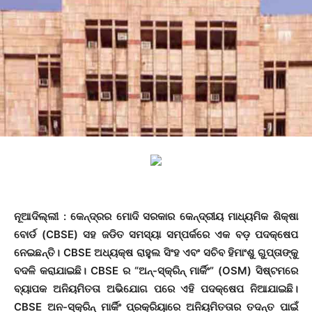
ନୂଆଦିଲ୍ଲୀ
: କେନ୍ଦ୍ରର ମୋଦି ସରକାର କେନ୍ଦ୍ରୀୟ ମାଧ୍ୟମିକ ଶିକ୍ଷା
ବୋର୍ଡ (CBSE) ସହ ଜଡିତ ସମସ୍ୟା ସମ୍ପର୍କରେ ଏକ ବଡ଼ ପଦକ୍ଷେପ
ନେଇଛନ୍ତି। CBSE ଅଧ୍ୟକ୍ଷ ରାହୁଲ ସିଂହ ଏବଂ ସଚିବ ହିମାଂଶୁ ଗୁପ୍ତାଙ୍କୁ
ବଦଳି କରାଯାଇଛି। CBSE ର “ଅନ୍-ସ୍କ୍ରିନ୍ ମାର୍କିଂ” (OSM) ସିଷ୍ଟମରେ
ବ୍ୟାପକ ଅନିୟମିତତା ଅଭିଯୋଗ ପରେ ଏହି ପଦକ୍ଷେପ ନିଆଯାଇଛି।
CBSE ଅନ-ସ୍କ୍ରିନ୍ ମାର୍କିଂ ପ୍ରକ୍ରିୟାରେ ଅନିୟମିତତାର ତଦନ୍ତ ପାଇଁ