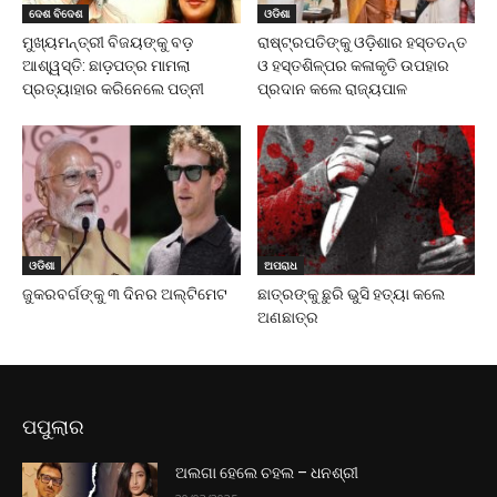
ଦେଶ ବିଦେଶ
ଓଡିଶା
ମୁଖ୍ୟମନ୍ତ୍ରୀ ବିଜୟଙ୍କୁ ବଡ଼
ରାଷ୍ଟ୍ରପତିଙ୍କୁ ଓଡ଼ିଶାର ହସ୍ତତନ୍ତ
ଆଶ୍ୱସ୍ତି: ଛାଡ଼ପତ୍ର ମାମଲା
ଓ ହସ୍ତଶିଳ୍ପର କଳାକୃତି ଉପହାର
ପ୍ରତ୍ୟାହାର କରିନେଲେ ପତ୍ନୀ
ପ୍ରଦାନ କଲେ ରାଜ୍ୟପାଳ
ଓଡିଶା
ଅପରାଧ
ଜୁକରବର୍ଗଙ୍କୁ ୩ ଦିନର ଅଲ୍ଟିମେଟ
ଛାତ୍ରଙ୍କୁ ଛୁରି ଭୁସି ହତ୍ୟା କଲେ
ଅଣଛାତ୍ର
ପପୁଲାର
ଅଲଗା ହେଲେ ଚହଲ – ଧନଶ୍ରୀ