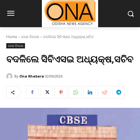
Home
ଦେଶ ବିଦେଶ
ବଦଳିଲେ ସିବିଏସଇ ଅଧ୍ୟକ୍ଷ,ସଚିବ
ଦେଶ ବିଦେଶ
ବଦଳିଲେ ସିବିଏସଇ ଅଧ୍ୟକ୍ଷ,ସଚିବ
By
Ona Khabara
02/06/2026