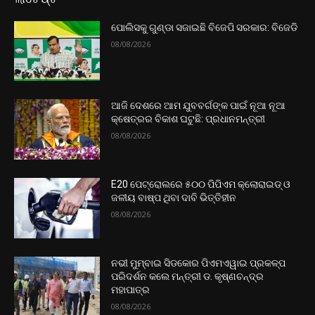
ପୋଲିସକୁ ଗୁଣ୍ଡା ସଜାଇଛି ବିଜେପି ସରକାର: ବିଜେଡି
08/08/2026
ଆଜି ଦେଶରେ ଆମ ଯୁବବର୍ଗଙ୍କ ପାଇଁ ନୂଆ ନୂଆ
କ୍ଷେତ୍ରର ବିକାଶ ଘଟୁଛି: ପ୍ରଧାନମନ୍ତ୍ରୀ
08/08/2026
E20 ପେଟ୍ରୋଲରେ ୫୦୦ ପିପିଏମ କ୍ଲୋରାଇଡ୍ ଓ
ଜଳୀୟ ବାଷ୍ପ ଥିବା ଦାବି ଭିତ୍ତିହୀନ
08/08/2026
ନଭୀ ମୁମ୍ବାଇ ସିଡକୋର ପିଏମଏୱାଇ ପ୍ରକଳ୍ପ
ପରିଦର୍ଶନ କଲେ ମନ୍ତ୍ରୀ ଡ. କୃଷ୍ଣଚନ୍ଦ୍ର
ମହାପାତ୍ର
08/08/2026