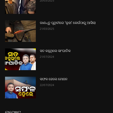
20/03/2025
ଜାଣନ୍ତୁ ପୃଥିବୀରେ ‘ଲୁହା’ କେଉଁଠାରୁ ଆସିଲା
21/03/2025
ସତ କହୁଥିଲେ ସାଂଘାତିକ
21/07/2024
ସଫଳ ହେଲେ ମୋହନ
22/07/2024
ଲାଟେଷ୍ଟ