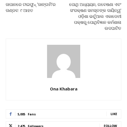
ଜାପାନରେ ଟାଇଫୁନ୍ ‘ଜାଙ୍ଗମି’ର
ପୋଥି ଅଧ୍ୟୟନ, ଗବେଷଣା ଏବଂ
ତାଣ୍ଡବ: ୯ ଆହତ
ସଂରକ୍ଷଣ ସମସ୍ତଙ୍କ ଦାୟିତ୍ୱ’
ଓଡ଼ିଶା ଭର୍ଚୁଆଲ ଏକାଡେମୀ
ପକ୍ଷରୁ ପୋଥିବିଜ୍ଞାନ କର୍ମଶାଳା
ଉଦଘାଟିତ
Ona Khabara
LIKE
5,005
Fans
FOLLOW
2,475
Followers