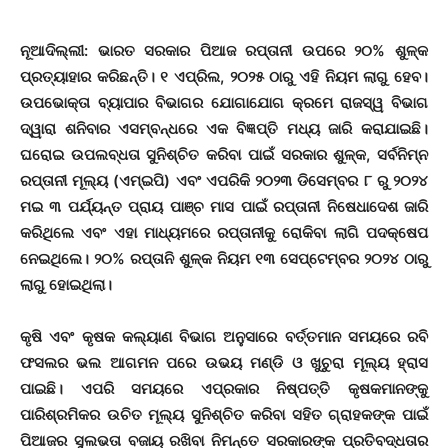
ନୂଆଦିଲ୍ଲୀ: ଭାରତ ସରକାର ପିଆଜ ରପ୍ତାନୀ ଉପରେ ୨୦% ଶୁଳ୍କ
ପ୍ରତ୍ୟାହାର କରିଛନ୍ତି। ୧ ଏପ୍ରିଲ, ୨୦୨୫ ଠାରୁ ଏହି ନିୟମ ଲାଗୁ ହେବ।
ଉପଭୋକ୍ତା ବ୍ୟାପାର ବିଭାଗର ଯୋଗାଯୋଗ କ୍ରମେ ରାଜସ୍ୱ ବିଭାଗ
ଦ୍ୱାରା ଶନିବାର ଏସମ୍ବନ୍ଧରେ ଏକ ବିଜ୍ଞପ୍ତି ମଧ୍ୟ ଜାରି କରାଯାଇଛି।
ଘରୋଇ ଉପଲବ୍ଧତା ସୁନିଶ୍ଚିତ କରିବା ପାଇଁ ସରକାର ଶୁଳ୍କ, ସର୍ବନିମ୍ନ
ରପ୍ତାନୀ ମୂଲ୍ୟ (ଏମ୍‌ଇପି) ଏବଂ ଏପରିକି ୨୦୨୩ ଡିସେମ୍ବର ୮ ରୁ ୨୦୨୪
ମଇ ୩ ପର୍ଯ୍ୟନ୍ତ ପ୍ରାୟ ପାଞ୍ଚ ମାସ ପାଇଁ ରପ୍ତାନୀ ନିଷେଧାଦେଶ ଜାରି
କରିଥିଲେ ଏବଂ ଏହା ମାଧ୍ୟମରେ ରପ୍ତାନୀକୁ ରୋକିବା ଲାଗି ପଦକ୍ଷେପ
ନେଇଥିଲେ। ୨୦% ରପ୍ତାନି ଶୁଳ୍କ ନିୟମ ୧୩ ସେପ୍ଟେମ୍ବର ୨୦୨୪ ଠାରୁ
ଲାଗୁ ହୋଇଥିଲା।
କୃଷି ଏବଂ କୃଷକ କଲ୍ୟାଣ ବିଭାଗ ଅନୁସାରେ ବର୍ତ୍ତମାନ ସମୟରେ ରବି
ଫସଲର ଭଲ ଆଗମନ ପରେ ଉଭୟ ମଣ୍ଡି ଓ ଖୁଚୁରା ମୂଲ୍ୟ ହ୍ରାସ
ପାଇଛି। ଏପରି ସମୟରେ ଏପ୍ରକାର ନିଷ୍ପତ୍‌ତି କୃଷକମାନଙ୍କୁ
ପାରିଶ୍ରମିକର ଉଚିତ ମୂଲ୍ୟ ସୁନିଶ୍ଚିତ କରିବା ସହିତ ଗ୍ରାହକଙ୍କ ପାଇଁ
ପିଆଜର ସୁଲଭତା ବଜାୟ ରଖିବା ନିମନ୍ତେ ସରକାରଙ୍କ ପ୍ରତିବଦ୍ଧତାର