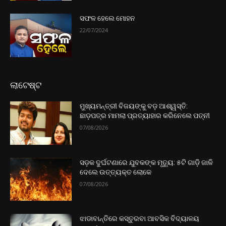
ସଫଳ ହେଲେ ମୋହନ
22/07/2024
ଲାଟେଷ୍ଟ
ମୁଖ୍ୟମନ୍ତ୍ରୀ ବିଜୟଙ୍କୁ ବଡ଼ ଆଶ୍ୱସ୍ତି:
ଛାଡ଼ପତ୍ର ମାମଲା ପ୍ରତ୍ୟାହାର କରିନେଲେ ପତ୍ନୀ
07/08/2026
ସଡ଼କ ଦୁର୍ଘଟଣାରେ ଯୁବକଙ୍କ ମୃତ୍ୟୁ: ୫ଟି ଗାଡ଼ି ଜାଳି
ଦେଲେ ଉତ୍ତ୍ୟକ୍ତ ଲୋକେ
07/08/2026
ଝାଡାବାନ୍ତିରେ କସ୍ତୁରବା ଆବସିକ ବିଦ୍ୟାଳୟ