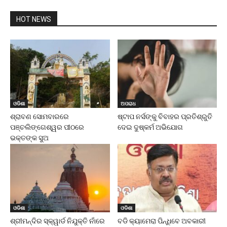
HOT NEWS
ଓଡିଶା
ଅପରାଧ
ଶ୍ରାବଣ ସୋମବାରରେ
ଷ୍ଟାପ ନର୍ସଙ୍କୁ ବିବାହର ପ୍ରତିଶ୍ରୁତି
ପଞ୍ଚଲିଙ୍ଗେଶ୍ୱର ପୀଠରେ
ଦେଇ ଦୁଷ୍କର୍ମ ଅଭିଯୋଗ
ଭକ୍ତଙ୍କ ସୁଅ
ଓଡିଶା
ଓଡିଶା
ଶ୍ରୀମନ୍ଦିର ସ୍କ୍ୱାର୍ଡ ନିଯୁକ୍ତି ନାଁରେ
ବଡି କ୍ୟାମେରା ପିନ୍ଧିବେ ଅବକାରୀ