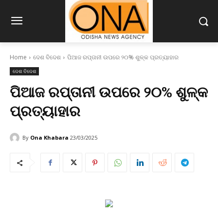
Home
ଦେଶ ବିଦେଶ
ପିଆଜ ରପ୍ତାନୀ ଉପରେ ୨୦% ଶୁଳ୍କ ପ୍ରତ୍ୟାହାର
ଦେଶ ବିଦେଶ
ପିଆଜ ରପ୍ତାନୀ ଉପରେ ୨୦% ଶୁଳ୍କ
ପ୍ରତ୍ୟାହାର
By
Ona Khabara
23/03/2025