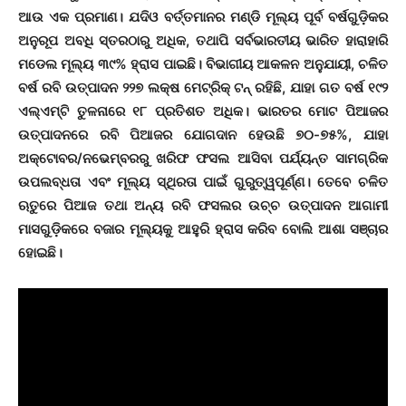
ଆଉ ଏକ ପ୍ରମାଣ। ଯଦିଓ ବର୍ତ୍ତମାନର ମଣ୍ଡି ମୂଲ୍ୟ ପୂର୍ବ ବର୍ଷଗୁଡ଼ିକର
ଅନୁରୂପ ଅବଧି ସ୍ତରଠାରୁ ଅଧିକ, ତଥାପି ସର୍ବଭାରତୀୟ ଭାରିତ ହାରାହାରି
ମଡେଲ ମୂଲ୍ୟ ୩୯% ହ୍ରାସ ପାଇଛି। ବିଭାଗୀୟ ଆକଳନ ଅନୁଯାୟୀ, ଚଳିତ
ବର୍ଷ ରବି ଉତ୍ପାଦନ ୨୨୭ ଲକ୍ଷ ମେଟ୍ରିକ୍ ଟନ୍ ରହିଛି, ଯାହା ଗତ ବର୍ଷ ୧୯୨
ଏଲ୍‌ଏମ୍‌ଟି ତୁଳନାରେ ୧୮ ପ୍ରତିଶତ ଅଧିକ। ଭାରତର ମୋଟ ପିଆଜର
ଉତ୍ପାଦନରେ ରବି ପିଆଜର ଯୋଗଦାନ ହେଉଛି ୭୦-୭୫%, ଯାହା
ଅକ୍ଟୋବର/ନଭେମ୍ବରରୁ ଖରିଫ ଫସଲ ଆସିବା ପର୍ଯ୍ୟନ୍ତ ସାମଗ୍ରିକ
ଉପଲବ୍ଧତା ଏବଂ ମୂଲ୍ୟ ସ୍ଥିରତା ପାଇଁ ଗୁରୁତ୍ୱପୂର୍ଣ୍ଣ। ତେବେ ଚଳିତ
ଋତୁରେ ପିଆଜ ତଥା ଅନ୍ୟ ରବି ଫସଲର ଉଚ୍ଚ ଉତ୍ପାଦନ ଆଗାମୀ
ମାସଗୁଡ଼ିକରେ ବଜାର ମୂଲ୍ୟକୁ ଆହୁରି ହ୍ରାସ କରିବ ବୋଲି ଆଶା ସଞ୍ଚାର
ହୋଇଛି।