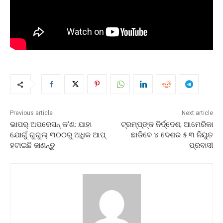
Previous article
Next article
ଭାପର୍ ଅପରେସନ୍ କ’ଣ: ଯାହା
ଟ୍ରମ୍ପ୍‌ଙ୍କ ନିର୍ଦ୍ଦେଶ; ଆମେରିକା
ଯୋଗୁଁ ଗୁଗୁଲ୍ ୩୦୦ରୁ ଅଧିକ ଆପ୍
ଛାଡିବେ ୪ ଦେଶର ୫.୩ ନିୟୁତ
ହଟାଇଛି ଜାଣନ୍ତୁ
ପ୍ରବାସୀ