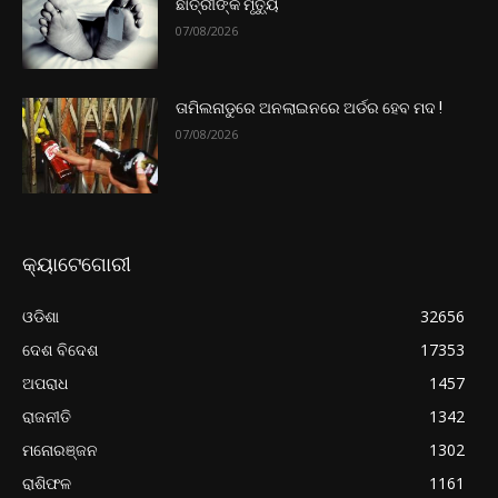
ଛାତ୍ରୀଙ୍କ ମୃତ୍ୟୁ
07/08/2026
ତାମିଲନାଡୁରେ ଅନଲାଇନରେ ଅର୍ଡର ହେବ ମଦ !
07/08/2026
କ୍ୟାଟେଗୋରୀ
ଓଡିଶା
32656
ଦେଶ ବିଦେଶ
17353
ଅପରାଧ
1457
ରାଜନୀତି
1342
ମନୋରଞ୍ଜନ
1302
ରାଶିଫଳ
1161