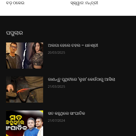
ବଡ଼ ଠକେଇ
ସ୍କ୍ୱାଡ: ମନ୍ତ୍ରୀ
ପପୁଲାର
ଅଲଗା ହେଲେ ଚହଲ – ଧନଶ୍ରୀ
20/03/2025
ଜାଣନ୍ତୁ ପୃଥିବୀରେ ‘ଲୁହା’ କେଉଁଠାରୁ ଆସିଲା
21/03/2025
ସତ କହୁଥିଲେ ସାଂଘାତିକ
21/07/2024