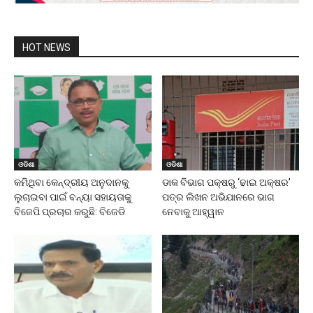
HOT NEWS
ଓଡିଶା
ଓଡିଶା
କମିଥିବା କେନ୍ଦ୍ରୀୟ ଅନୁଦାନକୁ
ଡାକ ବିଭାଗ ପକ୍ଷରୁ ‘ଢାଇ ଅକ୍ଷର’
ଲୁଚାଇବା ପାଇଁ ବନ୍ୟା ସହାୟତାକୁ
ପତ୍ର ଲିଖନ ଅଭିଯାନରେ ଭାଗ
ବିଜେପି ପ୍ରଚାର କରୁଛି: ବିଜେଡି
ନେବାକୁ ଆହ୍ୱାନ