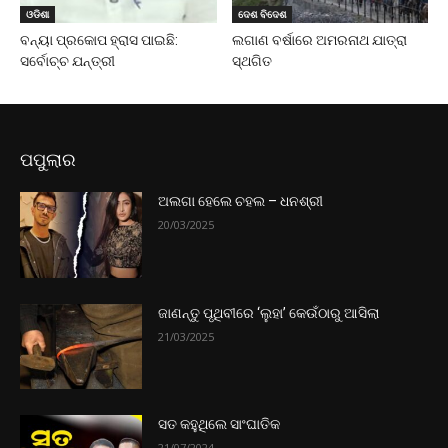
ଓଡିଶା
ଦେଶ ବିଦେଶ
ବନ୍ୟା ପ୍ରକୋପ ହ୍ରାସ ପାଇଛି:
ଲଗାଣ ବର୍ଷାରେ ଅମରନାଥ ଯାତ୍ରା
ସର୍ବୋଚ୍ଚ ଯନ୍ତ୍ରୀ
ସ୍ଥଗିତ
ପପୁଲାର
ଅଲଗା ହେଲେ ଚହଲ – ଧନଶ୍ରୀ
20/03/2025
ଜାଣନ୍ତୁ ପୃଥିବୀରେ ‘ଲୁହା’ କେଉଁଠାରୁ ଆସିଲା
21/03/2025
ସତ କହୁଥିଲେ ସାଂଘାତିକ
21/07/2024