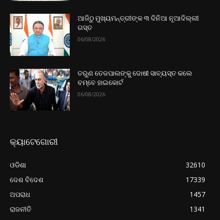
ଆଜିଠୁ ମୁଖ୍ୟମନ୍ତ୍ରୀଙ୍କ ୩ ଦିନିଆ ନୂଆଦିଲ୍ଲୀ
ଗସ୍ତ
06/08/2026
ତରୁଣ ତେଜପାଲଙ୍କୁ ଦୋଷୀ ସାବ୍ୟସ୍ତ କଲେ
ବମ୍ବେ ହାଇକୋର୍ଟ
06/08/2026
କ୍ୟାଟେଗୋରୀ
ଓଡିଶା
32610
ଦେଶ ବିଦେଶ
17339
ଅପରାଧ
1457
ରାଜନୀତି
1341