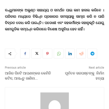
ବନ୍ଧୁମାନଙ୍କ ଅକୁଣ୍ଠ ସାହାଯ୍ୟ ଓ ସମର୍ଥନ ପାଇ କାମ ହାସଲ କରିବେ ।
ପରିବାର ମଧ୍ୟରେ ବିଭିନ୍ନ ପ୍ରକାରର ସମସ୍ୟାକୁ ସାମ୍‌ନା କରି ନ ପାରି
ବିବ୍ରତ ବୋଧ କରି ପାରନ୍ତି। ପଡୋଶୀ ଏବଂ ସହକର୍ମୀଙ୍କ ସହାନୁଭୂତି ଯୋଗୁ
କାମଗୁଡିକ ସମ୍ପନ୍ନ କରିବାରେ ବିଶେଷ ଅସୁବିଧା ହେବ ନାହିଁ।
Previous article
Next article
ଆଜିର ଦିନଟି ଆପଣଙ୍କର କେମିତି
ପୂର୍ବତନ ସରପଞ୍ଚଙ୍କୁ ନିର୍ମମ
କଟିବ, ଆସନ୍ତୁ ଜାଣିବା….
ହତ୍ୟା