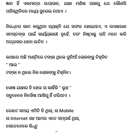
ଜ୍ଞାନ ହିଁ ଏକମାତ୍ର ଉପାଦାନ, ଯାହା ମଣିଷ ପାଖରୁ ଯେ କୌଣସି
ପରିସ୍ଥିତିରେ ମଧ୍ୟ ଦୁରେଇ ନଥାଏ ।
ନିରନ୍ତର କାମ କରୁଥିବା ବ୍ୟକ୍ତି ଯେ ସଫଳ ହୋଇଥାଏ, ଏ ଉଦାହରଣ
ସମସ୍ତଙ୍କ ପାଇଁ କାର୍ଯ୍ୟକାରୀ ନୁହେଁ, ବରଂ ନିଷ୍ଠାକୁ ଚାବି ମନେ କରି
ଅଗ୍ରସର ହେବା ଉଚିତ ।
କଥାରେ ଅଛି ଅଣ୍ଟିରେ ଟଙ୍କା ଥିଲେ ଦୁନିଆଁ ଲୋକଙ୍କୁ ଚିହ୍ନିବ
” ଆଉ ”
ଟଙ୍କା ନ ଥିଲେ ନିଜ ଲୋକଙ୍କୁ ଚିହ୍ନିବ।
ଦୋଷ ଯାହାର ବି ହେଉ ନା କାହିଁକି ” ଲୁହ ”
ସବୁବେଳେ ନିର୍ଦୋଷ ଆଖିରୁ ହିଁ ଝରିଥାଏ ।
ଗୋଟେ ସମୟ ଏମିତି ବି ଥିଲା, ନା Mobile
ନା Internet ସହ ଆମର ଏତେ ସମ୍ପର୍କ ଥିଲା,
ସେତେବେଳେ କିନ୍ତୁ