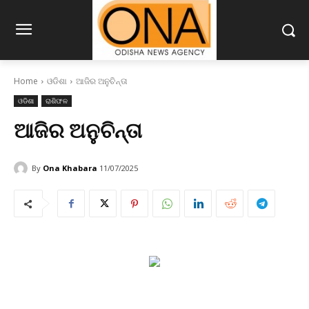
Home
ଓଡିଶା
ଆଜିର ଅନୁଚିନ୍ତା
ଓଡିଶା
ରାଶିଫଳ
ଆଜିର ଅନୁଚିନ୍ତା
By
Ona Khabara
11/07/2025