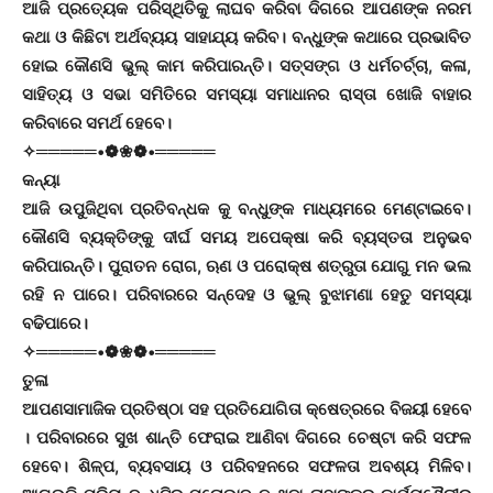
ଆଜି ପ୍ରତ୍ୟେକ ପରିସ୍ଥିତିକୁ ଲାଘବ କରିବା ଦିଗରେ ଆପଣଙ୍କ ନରମ
କଥା ଓ କିଛିଟା ଅର୍ଥବ୍ୟୟ ସାହାଯ୍ୟ କରିବ। ବନ୍ଧୁଙ୍କ କଥାରେ ପ୍ରଭାବିତ
ହୋଇ କୌଣସି ଭୁଲ୍‌ କାମ କରିପାରନ୍ତି। ସତ୍‌ସଙ୍ଗ ଓ ଧର୍ମଚର୍ଚ୍ଚା, କଳା,
ସାହିତ୍ୟ ଓ ସଭା ସମିତିରେ ସମସ୍ୟା ସମାଧାନର ରାସ୍ତା ଖୋଜି ବାହାର
କରିବାରେ ସମର୍ଥ ହେବେ।
✧═════•❁❀❁•═════
କନ୍ୟା
ଆଜି ଉପୁଜିଥିବା ପ୍ରତିବନ୍ଧକ କୁ ବନ୍ଧୁଙ୍କ ମାଧ୍ୟମରେ ମେଣ୍ଟାଇବେ।
କୌଣସି ବ୍ୟକ୍ତିଙ୍କୁ ଦୀର୍ଘ ସମୟ ଅପେକ୍ଷା କରି ବ୍ୟସ୍ତତା ଅନୁଭବ
କରିପାରନ୍ତି। ପୁରାତନ ରୋଗ, ଋଣ ଓ ପରୋକ୍ଷ ଶତ୍ରୁତା ଯୋଗୁ ମନ ଭଲ
ରହି ନ ପାରେ। ପରିବାରରେ ସନ୍ଦେହ ଓ ଭୁଲ୍‌ ବୁଝାମଣା ହେତୁ ସମସ୍ୟା
ବଢିପାରେ।
✧═════•❁❀❁•═════
ତୁଳା
ଆପଣସାମାଜିକ ପ୍ରତିଷ୍ଠା ସହ ପ୍ରତିଯୋଗିତା କ୍ଷେତ୍ରରେ ବିଜୟୀ ହେବେ
। ପରିବାରରେ ସୁଖ ଶାନ୍ତି ଫେରାଇ ଆଣିବା ଦିଗରେ ଚେଷ୍ଟା କରି ସଫଳ
ହେବେ। ଶିଳ୍ପ, ବ୍ୟବସାୟ ଓ ପରିବହନରେ ସଫଳତା ଅବଶ୍ୟ ମିଳିବ।