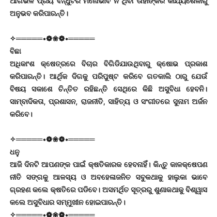
ଆଗଭଳି ପ୍ରିୟ ବନ୍ଧୁଟିର ମନୋଭାବ ନ ଥିବା ତାହାଙ୍କର କାର୍ଯ୍ୟଶୈଳୀରୁ
ଅନୁଭବ କରିପାରନ୍ତି।
✧═════•❁❀❁•═════
ବିଛା
ଅଧିକାଂଶ କ୍ଷେତ୍ରରେ ବିଚାର ବିଗିଡିଯାଉଥିବାରୁ କ୍ଷୋଭ ପ୍ରକାଶ
କରିପାରନ୍ତି। ଆର୍ଥିକ ଦିଗକୁ ପରିପୁଷ୍ଟ କରିବେ ଗତକାଲି ଠାରୁ ଯେଉଁ
ବିଷୟ ସକାଶେ ଚିନ୍ତିତ ରହିଛନ୍ତି ସେଥିରେ କିଛି ଅସୁବିଧା ହେବନି।
ସାମ୍ବାଦିକତା, ପ୍ରଶାସନ, ରାଜନୀତି, ସାହିତ୍ୟ ଓ ସଂଗୀତରେ ସୁନାମ ଅର୍ଜନ
କରିବେ।
✧═════•❁❀❁•═════
ଧନୁ
ଆଜି ଦିନଟି ଆପଣଙ୍କ ପାଇଁ କ୍ଷତିକାରକ ହେବନାହିଁ। କିନ୍ତୁ କାଳକ୍ଷେପଣ
ନୀତି ସଙ୍ଗକୁ ଆଳସ୍ୟ ଓ ଅବହେଳାଜନିତ ସବୁକଥାକୁ ହାଲୁକା ଭାବେ
ଗ୍ରହଣ କଲେ କ୍ଷତିରେ ପଡିବେ। ଅସମର୍ଥିତ ସୂତ୍ରରୁ ଶୁଣାକଥାକୁ ବିଶ୍ୱାସ
କଲେ ଅସୁବିଧାର ସମ୍ମୁଖୀନ ହୋଇପାରନ୍ତି।
✧═════•❁❀❁•═════