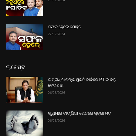
ସଫଳ ହେଲେ ମୋହନ
22/07/2024
ଲାଟେଷ୍ଟ
ଇମ୍ରାନ୍ ଖାନଙ୍କ ମୁକ୍ତି ଦାବିରେ PTIର ବଡ଼
ଚେତାବନୀ
06/08/2026
ସ୍ୱାମୀର ଟାଙ୍ଗିଆ ଚୋଟରେ ସ୍ତ୍ରୀ ମୃତ
06/08/2026