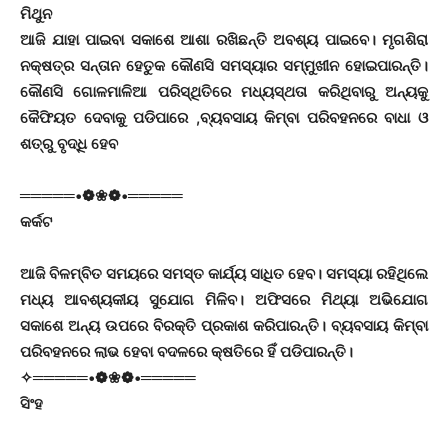
ମିଥୁନ
ଆଜି ଯାହା ପାଇବା ସକାଶେ ଆଶା ରଖିଛନ୍ତି ଅବଶ୍ୟ ପାଇବେ। ମୃଗଶିରା
ନକ୍ଷତ୍ର ସନ୍ତାନ ହେତୁକ କୌଣସି ସମସ୍ୟାର ସମ୍ମୁଖୀନ ହୋଇପାରନ୍ତି।
କୌଣସି ଗୋଳମାଳିଆ ପରିସ୍ଥିତିରେ ମଧ୍ୟସ୍ଥତା କରିଥିବାରୁ ଅନ୍ୟକୁ
କୈଫିୟତ ଦେବାକୁ ପଡିପାରେ ,ବ୍ୟବସାୟ କିମ୍ବା ପରିବହନରେ ବାଧା ଓ
ଶତ୍ରୁ ବୃଦ୍ଧି ହେବ
═════•❁❀❁•═════
କର୍କଟ
ଆଜି ବିଳମ୍ବିତ ସମୟରେ ସମସ୍ତ କାର୍ଯ୍ୟ ସାଧିତ ହେବ। ସମସ୍ୟା ରହିଥିଲେ
ମଧ୍ୟ ଆବଶ୍ୟକୀୟ ସୁଯୋଗ ମିଳିବ। ଅଫିସରେ ମିଥ୍ୟା ଅଭିଯୋଗ
ସକାଶେ ଅନ୍ୟ ଉପରେ ବିରକ୍ତି ପ୍ରକାଶ କରିପାରନ୍ତି। ବ୍ୟବସାୟ କିମ୍ବା
ପରିବହନରେ ଲାଭ ହେବା ବଦଳରେ କ୍ଷତିରେ ହିଁ ପଡିପାରନ୍ତି।
✧═════•❁❀❁•═════
ସିଂହ