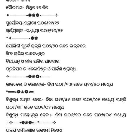
ସୌରମାସ- ମିଥୁନ ୨୭ ଦିନ
✧═════•❁❀❁•════✧
ସୁର୍ୟୋଦୟ-ପ୍ରାତଃ ଘ୦୫/୧୯/୧୨
ସୂର୍ଯ୍ୟାସ୍ତ -ସନ୍ଧ୍ୟା ଘ୦୬/୨୬/୨୬
*✧═════•❁❀
ଯୋଗିନୀ ପୂର୍ବେ ରାତ୍ରି ଘ୦୨/୨୦ ଗତେ ଉତ୍ତରେ
ସିଂହ ରାଶିର ଘାତଚନ୍ଦ୍ର
ବିଛା,ଧନୁ ଓ ମୀନ ରାଶିର ଘାତବାର
ପ୍ରତିପଦ ର ଏକୋଦିଷ୍ଟ ଓ ପାର୍ବଣ ଶ୍ରାଦ୍ଧ
✧═════•❁❀❁•═══
କାଳବେଳା ଓ ବାରବେଳା- ଦିବା ଘ୦୮/୩୫ ଗତେ ଘ୧୧/୫୦ ମଧ୍ୟେ
*══•❁❀❁•═
ବିଶୁଦ୍ଧ ଅମୃତ ବେଳା- ଦିବା ଘ୧୧/୫୧ ଗତେ ଘ୦୧/୪୬ ମଧ୍ୟେ ରାତ୍ରି
ଘ୦୮/୩୮ ଗତେ ଘ୦୧/୦୨ ମଧ୍ୟେ
ବିଶୁଦ୍ଧ ମାହେନ୍ଦ୍ର ବେଳ।- ଦିବା ଘ୦୬/୧୦ ଗତେ ଘ୦୭/୦୪ ମଧ୍ୟେ
═✧══•❁❀❁•═*════✧
ଅଦ୍ୟ ପାଣିକଖାରୁ ଭକ୍ଷଣ ନିଷେଧ