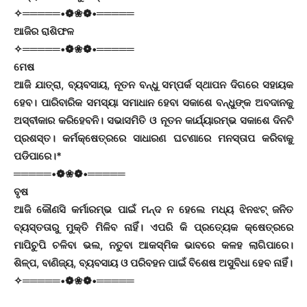
✧═════•❁❀❁•═════
ଆଜିର ରାଶିଫଳ
✧═════•❁❀❁•═════
ମେଷ
ଆଜି ଯାତ୍ରା, ବ୍ୟବସାୟ, ନୂତନ ବନ୍ଧୁ ସମ୍ପର୍କ ସ୍ଥାପନ ଦିଗରେ ସହାୟକ
ହେବ। ପାରିବାରିକ ସମସ୍ୟା ସମାଧାନ ହେବା ସକାଶେ ବନ୍ଧୁଙ୍କ ଅବଦାନକୁ
ଅସ୍ବୀକାର କରିହେବନି। ସଭାସମିତି ଓ ନୂତନ କାର୍ଯ୍ୟାରମ୍ଭ ସକାଶେ ଦିନଟି
ପ୍ରଶସ୍ତ। କର୍ମକ୍ଷେତ୍ରରେ ସାଧାରଣ ଘଟଣାରେ ମନସ୍ତାପ କରିବାକୁ
ପଡିପାରେ।*
═════•❁❀❁•═════
ବୃଷ
ଆଜି କୌଣସି କର୍ମାରମ୍ଭ ପାଇଁ ମନ୍ଦ ନ ହେଲେ ମଧ୍ୟ ଝିନଝଟ୍‌ ଜନିତ
ବ୍ୟସ୍ତତାରୁ ମୁକ୍ତି ମିଳିବ ନାହିଁ। ଏପରି କି ପ୍ରତ୍ୟେକ କ୍ଷେତ୍ରରେ
ମାପିଚୁପି ଚଳିବା ଭଲ, ନତୁବା ଆକସ୍ମିକ ଭାବରେ କଳହ ଲାଗିପାରେ।
ଶିଳ୍ପ, ବାଣିଜ୍ୟ, ବ୍ୟବସାୟ ଓ ପରିବହନ ପାଇଁ ବିଶେଷ ଅସୁବିଧା ହେବ ନାହିଁ।
✧═════•❁❀❁•═════