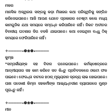
ମକର
ମାନସିକ ଅସ୍ଥିରତା ସଙ୍ଗକୁ କଡ଼ା ମିଜାଜର କଥା ପରିସ୍ଥିତିକୁ ସଙ୍ଗିନ
କରିଦେଇପାରେ। ଆଜି ଆପଣ ଯେତେ ପ୍ରକାରର ଚେଷ୍ଟା କଲେ ମଧ୍ୟ
କାମଗୁଡିକ ଯଥା ସମୟରେ ସମ୍ପନ୍ନ କରିପାରିବେ ନାହିଁ। ନିକଟ ଅତୀତର
ବିବାଦୀୟ ଘଟଣାର ଦିଗ ବଦଳି ଯାଇପାରେ। କଥା ଦେଇଥିବା ବନ୍ଧୁ ଠିକ୍‌
ସମୟରେ ଫେରିପାରିବେ ନାହିଁ।
✧═════•❁❀❁•═════
କୁମ୍ଭ
*ସମ୍ପର୍କୀୟଙ୍କ ସହ ବିବାଦ ଘନେଇପାରେ। କର୍ମକ୍ଷେତ୍ରରେ
ଆତ୍ମୀୟତାର ସହ କାମ କରିବେ ସତ କିନ୍ତୁ ପ୍ରତିବଦଳରେ ଓଲଟା ଫଳ
ପାଇବେ। ଫେରନ୍ତା ବାଟରେ ହଠାତ୍‌ ମୂଲ୍ୟବାନ ଦ୍ରବ୍ୟ ଲାଭ ହୋଇପାରେ।
ପାଖ ପଡୋଶୀ କିମ୍ବା ସହକର୍ମୀଙ୍କ ଆଭ୍ୟନ୍ତରୀଣ ବ୍ୟାପାରରେ ମୁଣ୍ଡ
ପୂରାନ୍ତୁ ନାହିଁ।
✧═════•❁❀❁•═════
ମୀନ