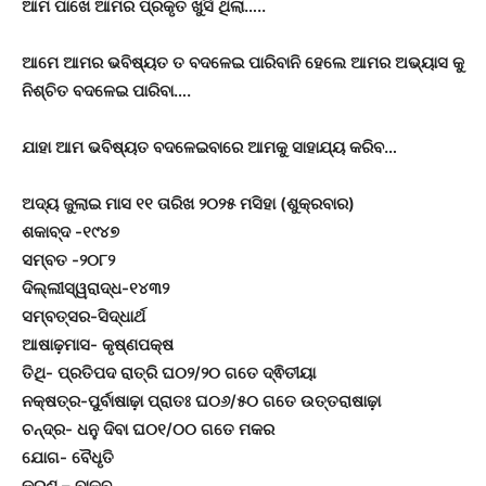
ଆମ ପାଖେ ଆମର ପ୍ରକୃତ ଖୁସି ଥିଲା…..
ଆମେ ଆମର ଭବିଷ୍ୟତ ତ ବଦଳେଇ ପାରିବାନି ହେଲେ ଆମର ଅଭ୍ୟାସ କୁ
ନିଶ୍ଚିତ ବଦଳେଇ ପାରିବା….
ଯାହା ଆମ ଭବିଷ୍ୟତ ବଦଳେଇବାରେ ଆମକୁ ସାହାଯ୍ୟ କରିବ…
ଅଦ୍ୟ ଜୁଲାଇ ମାସ ୧୧ ତାରିଖ ୨୦୨୫ ମସିହା (ଶୁକ୍ରବାର)
ଶକାବ୍ଦ -୧୯୪୭
ସମ୍ବତ -୨୦୮୨
ଦିଲ୍ଲୀସ୍ୱରାଦ୍ଧ-୧୪୩୨
ସମ୍ବତ୍ସର-ସିଦ୍ଧାର୍ଥ
ଆଷାଢ଼ମାସ- କୃଷ୍ଣପକ୍ଷ
ତିଥି- ପ୍ରତିପଦ ରାତ୍ରି ଘ୦୨/୨୦ ଗତେ ଦ୍ଵିତୀୟା
ନକ୍ଷତ୍ର-ପୁର୍ବାଷାଢ଼ା ପ୍ରାତଃ ଘ୦୬/୫୦ ଗତେ ଉତ୍ତରାଷାଢ଼ା
ଚନ୍ଦ୍ର- ଧନୁ ଦିବା ଘ୦୧/୦୦ ଗତେ ମକର
ଯୋଗ- ବୈଧୃତି
କରଣ – ବାଳବ