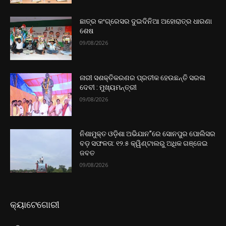
ଛାତ୍ର କଂଗ୍ରେସର ଦୁଇଦିନିଆ ଅହୋରାତ୍ର ଧାରଣା
ଶେଷ
09/08/2026
ନାରୀ ସଶକ୍ତିକରଣର ପ୍ରତୀକ ହେଉଛନ୍ତି ସରଳା
ଦେବୀ : ମୁଖ୍ୟମନ୍ତ୍ରୀ
09/08/2026
ନିଶାମୁକ୍ତ ଓଡ଼ିଶା ଅଭିଯାନ”ରେ ସୋନପୁର ପୋଲିସର
ବଡ଼ ସଫଳତା: ୧୨.୫ କ୍ୱିଣ୍ଟାଲରୁ ଅଧିକ ଗଞ୍ଜେଇ
ଜବତ
09/08/2026
କ୍ୟାଟେଗୋରୀ