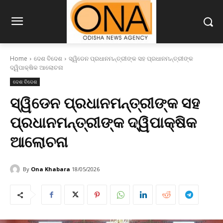
Home
ଦେଶ ବିଦେଶ
ସ୍ୱିଡେନ ପ୍ରଧାନମନ୍ତ୍ରୀଙ୍କ ସହ ପ୍ରଧାନମନ୍ତ୍ରୀଙ୍କ
ଦ୍ୱିପାକ୍ଷିକ ଆଲୋଚନା
ଦେଶ ବିଦେଶ
ସ୍ୱିଡେନ ପ୍ରଧାନମନ୍ତ୍ରୀଙ୍କ ସହ
ପ୍ରଧାନମନ୍ତ୍ରୀଙ୍କ ଦ୍ୱିପାକ୍ଷିକ
ଆଲୋଚନା
By
Ona Khabara
18/05/2026