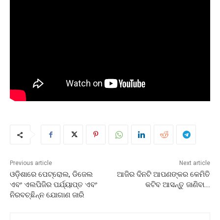
Previous article
Next article
ଓଡ଼ିଶାରେ ପେଟ୍ରୋଲ, ଡିଜେଲ
ଆଜିର ଦିନଟି ଆପଣଙ୍କର କେମିତି
ଏବଂ ଏଲପିଜିର ପର୍ଯ୍ୟାପ୍ତ ଏବଂ
କଟିବ ଆସନ୍ତୁ ଜାଣିବା….
ନିରବଚ୍ଛିନ୍ନ ଯୋଗାଣ ଜାରି