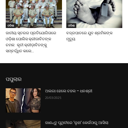
ଓଡିଶା
ଓଡିଶା
ଜାତୀୟ ସ୍ତରର ପ୍ରତିଯୋଗିତାରେ
ବଜ୍ରପାତରେ ଯୁବ ଶ୍ରମିକଙ୍କ
ଓଡ଼ିଶା ପୋଲିସ କ୍ରୀଡାବିତଙ୍କ
ମୃତ୍ୟୁ
ଚମକ: କୃତୀ କ୍ରୀଡ଼ାବିତଙ୍କୁ
ସମ୍ବର୍ଦ୍ଧିତ କଲେ...
ପପୁଲାର
ଅଲଗା ହେଲେ ଚହଲ – ଧନଶ୍ରୀ
20/03/2025
ଜାଣନ୍ତୁ ପୃଥିବୀରେ ‘ଲୁହା’ କେଉଁଠାରୁ ଆସିଲା