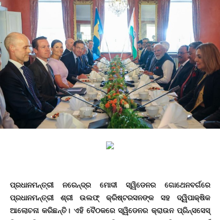
ପ୍ରଧାନମନ୍ତ୍ରୀ ନରେନ୍ଦ୍ର ମୋଦୀ ସ୍ୱିଡେନର ଗୋଥେନବର୍ଗରେ
ପ୍ରଧାନମନ୍ତ୍ରୀ ଶ୍ରୀ ଉଲଫ୍ କ୍ରିଷ୍ଟରସନଙ୍କ ସହ ଦ୍ୱିପାକ୍ଷିକ
ଆଲୋଚନା କରିଛନ୍ତି। ଏହି ବୈଠକରେ ସ୍ୱିଡେନର କ୍ରାଉନ ପ୍ରିନ୍ସସେସ୍