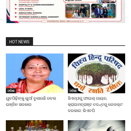
HOT NEWS
ଓଡିଶା
ଓଡିଶା
ଯୁବପିଢ଼ିଙ୍କୁ ଭୁଆଁ ବୁଲାଉଛି ଡବଲ
ସିଏମ୍‌ଓରୁ ଫାଇଲ୍‌ ଗାୟବ;
ଇଞ୍ଜିନ ସରକାର
କ୍ରାଇମବ୍ରାଞ୍ଚ ତଦନ୍ତରୁ ରେଜଲ୍ଟ
ଦରକାର: ଭିଏଚପି