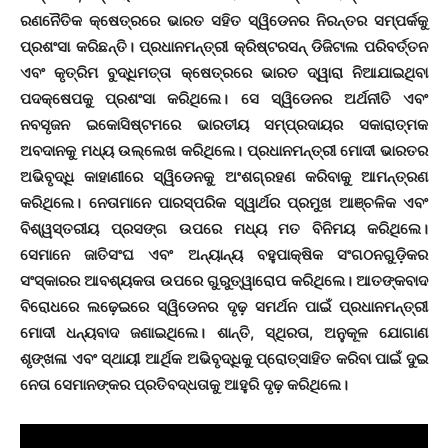
ରଣନୈତିକ କ୍ଷେତ୍ରରେ ଭାରତ ସହିତ ସ୍ୱିଡେନର ନିରନ୍ତର ସମ୍ପର୍କକୁ
ପ୍ରଶଂସା କରିଛନ୍ତି। ପ୍ରଧାନମନ୍ତ୍ରୀ କ୍ରିଷ୍ଟରସନ୍ ଡିଜିଟାଲ ପରିବର୍ତ୍ତନ
ଏବଂ କୃତ୍ରିମ ବୁଦ୍ଧିମତ୍ତା କ୍ଷେତ୍ରରେ ଭାରତ ଦ୍ୱାରା ନିଆଯାଇଥିବା
ପଦକ୍ଷେପକୁ ପ୍ରଶଂସା କରିଥିଲେ। ସେ ସ୍ୱିଡେନର ଅର୍ଥନୀତି ଏବଂ
ନବସୃଜନ ଇକୋସିଷ୍ଟମରେ ଭାରତୀୟ ସମ୍ପ୍ରଦାୟର ସକାରାତ୍ମକ
ଅବଦାନକୁ ମଧ୍ୟ ଉଲ୍ଲେଖ କରିଥିଲେ। ପ୍ରଧାନମନ୍ତ୍ରୀ ମୋଦୀ ଭାରତର
ଅଭିବୃଦ୍ଧି କାହାଣୀରେ ସ୍ୱିଡେନକୁ ଅଂଶଗ୍ରହଣ କରିବାକୁ ଆମନ୍ତ୍ରଣ
କରିଥିଲେ। ନେତାମାନେ ପାରସ୍ପରିକ ସ୍ୱାର୍ଥର ପ୍ରମୁଖ ଆଞ୍ଚଳିକ ଏବଂ
ବିଶ୍ୱସ୍ତରୀୟ ପ୍ରସଙ୍ଗ ଉପରେ ମଧ୍ୟ ମତ ବିନିମୟ କରିଥିଲେ।
ସେମାନେ ଜାତିସଂଘ ଏବଂ ଅନ୍ୟାନ୍ୟ ବହୁପାକ୍ଷିକ ସଂଗଠନଗୁଡ଼ିକର
ସଂସ୍କାରର ଆବଶ୍ୟକତା ଉପରେ ଗୁରୁତ୍ୱାରୋପ କରିଥିଲେ। ଆତଙ୍କବାଦ
ବିରୋଧରେ ଲଢ଼େଇରେ ସ୍ୱିଡେନର ଦୃଢ଼ ସମର୍ଥନ ପାଇଁ ପ୍ରଧାନମନ୍ତ୍ରୀ
ମୋଦୀ ଧନ୍ୟବାଦ ଜଣାଇଥିଲେ। ଶାନ୍ତି, ସ୍ଥିରତା, ଅନୁକୂଳ ଯୋଗାଣ
ଶୃଙ୍ଖଳା ଏବଂ ସ୍ଥାୟୀ ଆର୍ଥିକ ଅଭିବୃଦ୍ଧିକୁ ପ୍ରୋତ୍ସାହିତ କରିବା ପାଇଁ ଦୁଇ
ନେତା ସେମାନଙ୍କର ପ୍ରତିବଦ୍ଧତାକୁ ଆହୁରି ଦୃଢ଼ କରିଥିଲେ।