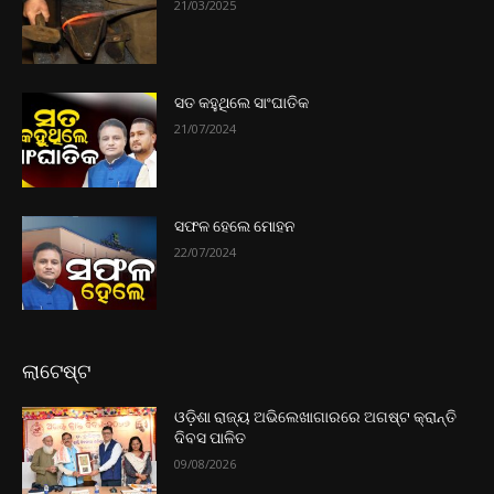
21/03/2025
ସତ କହୁଥିଲେ ସାଂଘାତିକ
21/07/2024
ସଫଳ ହେଲେ ମୋହନ
22/07/2024
ଲାଟେଷ୍ଟ
ଓଡ଼ିଶା ରାଜ୍ୟ ଅଭିଲେଖାଗାରରେ ଅଗଷ୍ଟ କ୍ରାନ୍ତି
ଦିବସ ପାଳିତ
09/08/2026