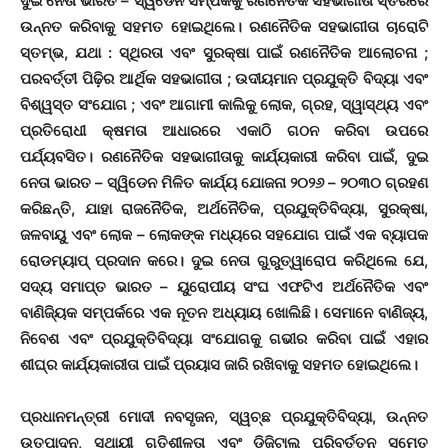
ଦୁଇ ନେତା ଭାରତ – ସ୍ୱିଡେନ ସମ୍ପର୍କକୁ ରଣନୈତିକ ସହଭାଗୀତା ସ୍ତରରେ
ଉନ୍ନତ କରିବାକୁ ସହମତ ହୋଇଥିଲେ। ରଣନୈତିକ ସହଭାଗୀତା ଚାରୋଟି
ସ୍ତମ୍ଭ, ଯଥା : ସ୍ଥିରତା ଏବଂ ସୁରକ୍ଷା ପାଇଁ ରଣନୈତିକ ଆଲୋଚନା ;
ପରବର୍ତ୍ତୀ ପିଢ଼ିର ଆର୍ଥିକ ସହଭାଗୀତା ; ଉଦୀୟମାନ ପ୍ରଯୁକ୍ତି ବିଦ୍ୟା ଏବଂ
ବିଶ୍ୱସ୍ତ ସଂଯୋଗ ; ଏବଂ ଆଗାମୀ କାଲିକୁ ଲୋକ, ଗ୍ରହ, ସ୍ୱାସ୍ଥ୍ୟ ଏବଂ
ପ୍ରତିରୋଧୀ କ୍ଷମତା ଆଧାରରେ ଏକାଠି ଗଠନ କରିବା ଉପରେ
ପର୍ଯ୍ୟବସିତ। ରଣନୈତିକ ସହଭାଗୀତାକୁ କାର୍ଯ୍ୟକାରୀ କରିବା ପାଇଁ, ଦୁଇ
ନେତା ଭାରତ – ସ୍ୱିଡେନ ମିଳିତ କାର୍ଯ୍ୟ ଯୋଜନା ୨୦୨୬ – ୨୦୩୦ ଗ୍ରହଣ
କରିଛନ୍ତି, ଯାହା ରାଜନୈତିକ, ଅର୍ଥନୈତିକ, ପ୍ରଯୁକ୍ତିବିଦ୍ୟା, ସୁରକ୍ଷା,
ଜଳବାୟୁ ଏବଂ ଲୋକ – ଲୋକଙ୍କ ମଧ୍ୟରେ ସହଯୋଗ ପାଇଁ ଏକ ବ୍ୟାପକ
ରୋଡମ୍ୟାପ୍ ପ୍ରଦାନ କରେ। ଦୁଇ ନେତା ଗୁରୁତ୍ୱାରୋପ କରିଥିଲେ ଯେ,
ସଦ୍ୟ ସମାପ୍ତ ଭାରତ – ୟୁରୋପୀୟ ସଂଘ ଏଫଟିଏ ଅର୍ଥନୈତିକ ଏବଂ
ବାଣିଜ୍ୟିକ ସମ୍ପର୍କରେ ଏକ ନୂତନ ଅଧ୍ୟାୟ ଖୋଲିଛି। ସେମାନେ ବାଣିଜ୍ୟ,
ନିବେଶ ଏବଂ ପ୍ରଯୁକ୍ତିବିଦ୍ୟା ସଂଯୋଗକୁ ଗଭୀର କରିବା ପାଇଁ ଏହାର
ଶୀଘ୍ର କାର୍ଯ୍ୟକାରୀତା ପାଇଁ ପ୍ରୟାସ ଜାରି ରଖିବାକୁ ସହମତ ହୋଇଥିଲେ।
ପ୍ରଧାନମନ୍ତ୍ରୀ ମୋଦୀ ନବସୃଜନ, ସ୍ୱଚ୍ଛ ପ୍ରଯୁକ୍ତିବିଦ୍ୟା, ଉନ୍ନତ
ଉତ୍ପାଦନ, ସ୍ଥାୟୀ ଗତିଶୀଳତା ଏବଂ ଡିଜିଟାଲ୍ ପରିବର୍ତ୍ତନ ସମେତ