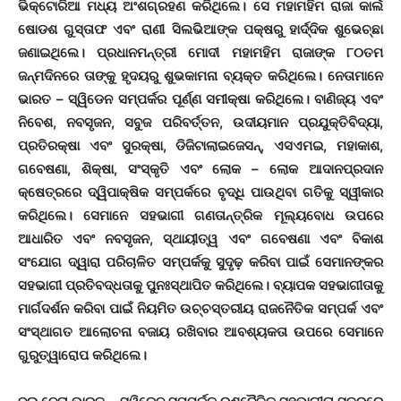
ଭିକ୍ଟୋରିଆ ମଧ୍ୟ ଅଂଶଗ୍ରହଣ କରିଥିଲେ। ସେ ମହାମହିମ ରାଜା କାର୍ଲ
ଷୋଡଶ ଗୁସ୍ତାଫ ଏବଂ ରାଣୀ ସିଲଭିଆଙ୍କ ପକ୍ଷରୁ ହାର୍ଦ୍ଦିକ ଶୁଭେଚ୍ଛା
ଜଣାଇଥିଲେ। ପ୍ରଧାନମନ୍ତ୍ରୀ ମୋଦୀ ମହାମହିମ ରାଜାଙ୍କ ୮୦ତମ
ଜନ୍ମଦିନରେ ତାଙ୍କୁ ହୃଦୟରୁ ଶୁଭକାମନା ବ୍ୟକ୍ତ କରିଥିଲେ। ନେତାମାନେ
ଭାରତ – ସ୍ୱିଡେନ ସମ୍ପର୍କର ପୂର୍ଣ୍ଣ ସମୀକ୍ଷା କରିଥିଲେ। ବାଣିଜ୍ୟ ଏବଂ
ନିବେଶ, ନବସୃଜନ, ସବୁଜ ପରିବର୍ତ୍ତନ, ଉଦୀୟମାନ ପ୍ରଯୁକ୍ତିବିଦ୍ୟା,
ପ୍ରତିରକ୍ଷା ଏବଂ ସୁରକ୍ଷା, ଡିଜିଟାଲାଇଜେସନ୍, ଏସଏମଇ, ମହାକାଶ,
ଗବେଷଣା, ଶିକ୍ଷା, ସଂସ୍କୃତି ଏବଂ ଲୋକ – ଲୋକ ଆଦାନପ୍ରଦାନ
କ୍ଷେତ୍ରରେ ଦ୍ୱିପାକ୍ଷିକ ସମ୍ପର୍କରେ ବୃଦ୍ଧି ପାଉଥିବା ଗତିକୁ ସ୍ୱୀକାର
କରିଥିଲେ। ସେମାନେ ସହଭାଗୀ ଗଣତାନ୍ତ୍ରିକ ମୂଲ୍ୟବୋଧ ଉପରେ
ଆଧାରିତ ଏବଂ ନବସୃଜନ, ସ୍ଥାୟୀତ୍ୱ ଏବଂ ଗବେଷଣା ଏବଂ ବିକାଶ
ସଂଯୋଗ ଦ୍ୱାରା ପରିଚାଳିତ ସମ୍ପର୍କକୁ ସୁଦୃଢ଼ କରିବା ପାଇଁ ସେମାନଙ୍କର
ସହଭାଗୀ ପ୍ରତିବଦ୍ଧତାକୁ ପୁନଃସ୍ଥାପିତ କରିଥିଲେ। ବ୍ୟାପକ ସହଭାଗୀତାକୁ
ମାର୍ଗଦର୍ଶନ କରିବା ପାଇଁ ନିୟମିତ ଉଚ୍ଚସ୍ତରୀୟ ରାଜନୈତିକ ସମ୍ପର୍କ ଏବଂ
ସଂସ୍ଥାଗତ ଆଲୋଚନା ବଜାୟ ରଖିବାର ଆବଶ୍ୟକତା ଉପରେ ସେମାନେ
ଗୁରୁତ୍ୱାରୋପ କରିଥିଲେ।