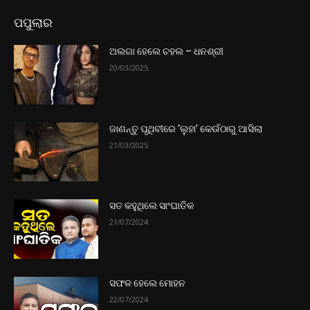
ପପୁଲାର
ଅଲଗା ହେଲେ ଚହଲ – ଧନଶ୍ରୀ
20/03/2025
ଜାଣନ୍ତୁ ପୃଥିବୀରେ ‘ଲୁହା’ କେଉଁଠାରୁ ଆସିଲା
21/03/2025
ସତ କହୁଥିଲେ ସାଂଘାତିକ
21/07/2024
ସଫଳ ହେଲେ ମୋହନ
22/07/2024