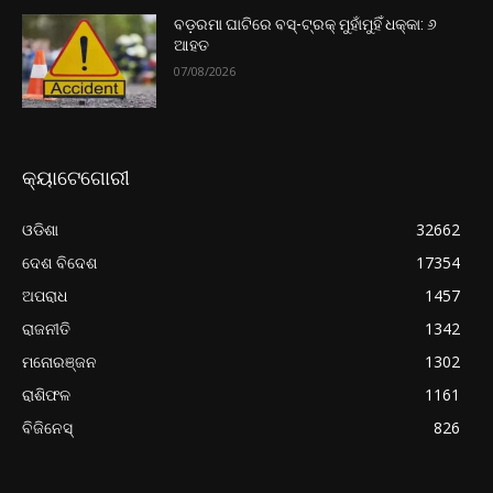
ବଡ଼ରମା ଘାଟିରେ ବସ୍-ଟ୍ରକ୍ ମୁହାଁମୁହିଁ ଧକ୍କା: ୬
ଆହତ
07/08/2026
କ୍ୟାଟେଗୋରୀ
ଓଡିଶା
32662
ଦେଶ ବିଦେଶ
17354
ଅପରାଧ
1457
ରାଜନୀତି
1342
ମନୋରଞ୍ଜନ
1302
ରାଶିଫଳ
1161
ବିଜିନେସ୍
826