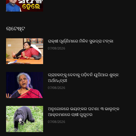
ଲାଟେଷ୍ଟ
ରାକ୍ଷୀ ପୂର୍ଣ୍ଣିମାରେ ମିଳିବ ସୁଭଦ୍ରା ଟଙ୍କା
07/08/2026
ଗ୍ରାହକଙ୍କୁ ଦେବାକୁ ପଡ଼ିବନି ୟୁପିଆଇ ଶୁଳ୍କ:
ଅର୍ଥମନ୍ତ୍ରୀ
07/08/2026
ଅନୁଗୋଳରେ ଭୟଙ୍କର ଘଟଣା: ୩ ଭାଲୁଙ୍କ
ଆକ୍ରମଣରେ ଚାଷୀ ଗୁରୁତର
07/08/2026