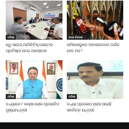
ଓଡିଶା
ଦେଶ ବିଦେଶ
ୱେ-ସାଇଡ୍‌ ଆମିନିଟିସ୍‌ ସେଣ୍ଟର
ତାମିଲନାଡୁରେ ଅନଲାଇନରେ ଅର୍ଡର
ପ୍ରତିଷ୍ଠା ନେଇ ଆଲୋଚନା
ହେବ ମଦ !
ଓଡିଶା
ଓଡିଶା
ବନ୍ୟାରେ ୮ ଲକ୍ଷ ଲୋକ ପ୍ରଭାବିତ:
ବନ୍ୟା ପ୍ରକୋପ ହ୍ରାସ ପାଇଛି:
ମୁଖ୍ୟମନ୍ତ୍ରୀ
ସର୍ବୋଚ୍ଚ ଯନ୍ତ୍ରୀ