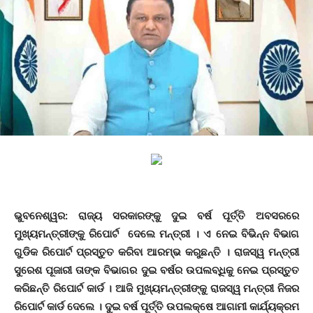
ଭୁବନେଶ୍ୱର:
ରାଜ୍ୟ ସରକାରଙ୍କୁ ଦୁଇ ବର୍ଷ ପୂର୍ତ୍ତି ଅବସରରେ
ମୁଖ୍ୟମନ୍ତ୍ରୀଙ୍କୁ ରିପୋର୍ଟ ଦେଲେ ମନ୍ତ୍ରୀ । ଏ ନେଇ ବିଭିନ୍ନ ବିଭାଗ
ଗୁଡିକ ରିପୋର୍ଟ ପ୍ରସ୍ତୁତ କରିବା ଆରମ୍ଭ କରୁଛନ୍ତି । ରାଜସ୍ୱ ମନ୍ତ୍ରୀ
ସୁରେଶ ପୂଜାରୀ ତାଙ୍କ ବିଭାଗର ଦୁଇ ବର୍ଷର ଉପଲବ୍ଧିକୁ ନେଇ ପ୍ରସ୍ତୁତ
କରିଛନ୍ତି ରିପୋର୍ଟ କାର୍ଡ । ଆଜି ମୁଖ୍ୟମନ୍ତ୍ରୀଙ୍କୁ ରାଜସ୍ୱ ମନ୍ତ୍ରୀ ନିଜର
ରିପୋର୍ଟ କାର୍ଡ ଦେଲେ । ଦୁଇ ବର୍ଷ ପୂର୍ତ୍ତି ଉପଲକ୍ଷେ ଆଗାମୀ କାର୍ଯ୍ୟକ୍ରମ