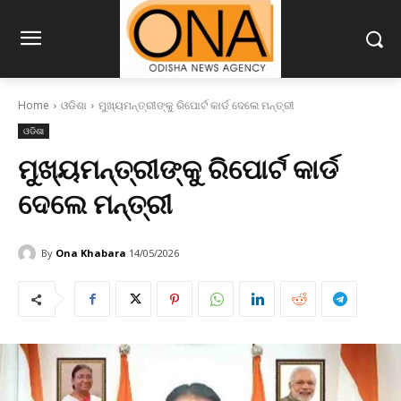
Home
ଓଡିଶା
ମୁଖ୍ୟମନ୍ତ୍ରୀଙ୍କୁ ରିପୋର୍ଟ କାର୍ଡ ଦେଲେ ମନ୍ତ୍ରୀ
ଓଡିଶା
ମୁଖ୍ୟମନ୍ତ୍ରୀଙ୍କୁ ରିପୋର୍ଟ କାର୍ଡ
ଦେଲେ ମନ୍ତ୍ରୀ
By
Ona Khabara
14/05/2026