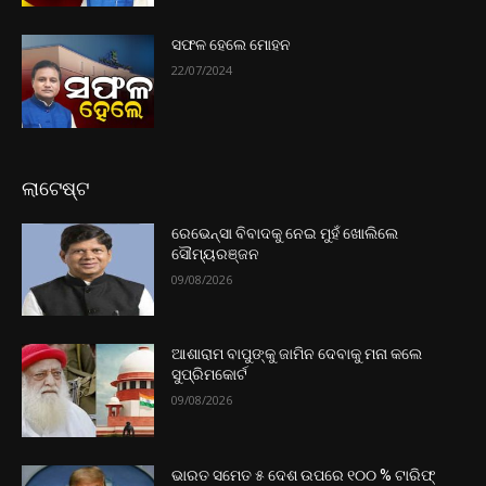
ସଫଳ ହେଲେ ମୋହନ
22/07/2024
ଲାଟେଷ୍ଟ
ରେଭେନ୍ସା ବିବାଦକୁ ନେଇ ମୁହଁ ଖୋଲିଲେ
ସୌମ୍ୟରଞ୍ଜନ
09/08/2026
ଆଶାରାମ ବାପୁଙ୍କୁ ଜାମିନ ଦେବାକୁ ମନା କଲେ
ସୁପ୍ରିମକୋର୍ଟ
09/08/2026
ଭାରତ ସମେତ ୫ ଦେଶ ଉପରେ ୧୦୦ % ଟାରିଫ୍