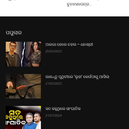
ବୁଝାମଣାପତ୍ର...
ପପୁଲାର
ଅଲଗା ହେଲେ ଚହଲ – ଧନଶ୍ରୀ
20/03/2025
ଜାଣନ୍ତୁ ପୃଥିବୀରେ ‘ଲୁହା’ କେଉଁଠାରୁ ଆସିଲା
21/03/2025
ସତ କହୁଥିଲେ ସାଂଘାତିକ
21/07/2024