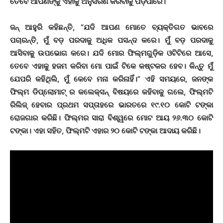
ତେବେ ଆପଣଙ୍କୁ ଏହାକୁ ଅନୁସରଣ କରିବାକୁ ପଡ଼ିପାରେ।
ଜନ୍ ଆହୁରି କହିଛନ୍ତି, “ଯଦି ଆପଣ ମୋତେ ବ୍ୟକ୍ତିଗତ ଭାବରେ
ପଚାରନ୍ତି, ମୁଁ ବଡ଼ ପରଦାକୁ ଅଧିକ ପସନ୍ଦ କରେ। ମୁଁ ବଡ଼ ପରଦାକୁ
ଆସିବାକୁ ଉପଭୋଗ କରେ। ଯଦି ମୋର ଫିଲ୍ମଗୁଡ଼ିକ ଓଟିଟିରେ ଆସେ,
ତେବେ ଏହାକୁ ହଜମ କରିବା ମୋ ପାଇଁ ଟିକେ କଷ୍ଟକର ହେବ। କିନ୍ତୁ ମୁଁ
ଯେପରି କହିଥିଲି, ମୁଁ କେବେ ମନା କରିନାହିଁ।”
ଏହି ସମୟରେ, ଜନଙ୍କ
ଫିଲ୍ମ ଡିପ୍ଲୋମାଟ୍ ର କଲେକ୍ସନ୍ ବିଷୟରେ କହିବାକୁ ଗଲେ, ଫିଲ୍ମଟି
ରିଲିଜ୍ ହେବାର ପ୍ରଥମ ସପ୍ତାହରେ ଭାରତରେ ୧୯.୧୦ କୋଟି ଟଙ୍କା
ରୋଜଗାର କରିଛି। ଫିଲ୍ମର ସାରା ବିଶ୍ୱରେ ମୋଟ ଆୟ ୨୬.୩୦ କୋଟି
ଟଙ୍କା। ଏହା ସହିତ, ଫିଲ୍ମଟି ଏହାର ୨୦ କୋଟି ଟଙ୍କା ଆଦାୟ କରିଛି।