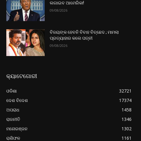
ଲଗାଇବ ଆମେରିକା!
09/08/2026
ବିଜୟଙ୍କ ହେବନି ବିବାହ ବିଚ୍ଛେଦ ; ମାମଲା
ପ୍ରତ୍ୟାହାର କଲେ ପତ୍ନୀ
09/08/2026
କ୍ୟାଟେଗୋରୀ
ଓଡିଶା
32721
ଦେଶ ବିଦେଶ
17374
ଅପରାଧ
1458
ରାଜନୀତି
1346
ମନୋରଞ୍ଜନ
1302
ରାଶିଫଳ
1161