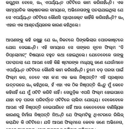
କରୁଥିବା ବେଳେ, ଜନ୍ ଏପର୍ଯ୍ୟନ୍ତ ଓଟିଟିରେ କାମ କରିନାହାଁନ୍ତି। ଏକ
ସାମ୍ପ୍ରତିକ ସାକ୍ଷାତକାର ସମୟରେ, ଅଭିନେତାଙ୍କୁ ପଚରାଯାଇଥିଲା ଯେ
ସେ ଏପର୍ଯ୍ୟନ୍ତ ଓଟିଟିରେ କୌଣସି ପ୍ରୋଜେକ୍ଟ କାହିଁକି କରିନାହାଁନ୍ତି? ଜନ୍
ଏହାର ଏକ ଆଶ୍ଚର୍ଯ୍ୟଜନକ କାରଣ କହିଥିଲେ।
ଆପଣଙ୍କୁ କହି ରଖୁଛୁ ଯେ ଜନ୍ ନିକଟରେ ପିଙ୍କଭିଲାର ପୋଡକାଷ୍ଟରେ
ଯୋଗ ଦେଇଛନ୍ତି। ଏହି ସମୟରେ ସେ ତାଙ୍କର ନୂତନ ଫିଲ୍ମ “ଦି
ଡିପ୍ଲୋମାଟ୍” ବିଷୟରେ ବହୁତ କଥା ହୋଇଥିଲେ। ଯେତେବେଳେ ତାଙ୍କୁ
ପଚରାଗଲା ଯେ ଆପଣ ସେହି କିଛି ଷ୍ଟାରଙ୍କ ମଧ୍ୟରୁ ଜଣେ ଯେଉଁମାନେ
ଏପର୍ଯ୍ୟନ୍ତ ଓଟିଟିରେ କୌଣସି କାମ କରିନାହାଁନ୍ତି। ତୁମେ ବଡ଼ ପରଦା ପାଇଁ
ଫିଲ୍ମ କର, ତେବେ ଏହା କ’ଣ ଏକ ଭଲ ନିଷ୍ପତ୍ତି? ଏହି ପ୍ରଶ୍ନର
ଉତ୍ତରରେ ଜନ୍ କହିଥିଲେ, ହଁ ଏହା ଏକ
ଠିକ
ନିଷ୍ପତ୍ତି କିନ୍ତୁ ମୁଁ କେବେ
କହିନାହିଁ ଯେ ମୁଁ ଓଟିଟି କରିବି ନାହିଁ। ସେଗୁଡ଼ିକ ଏପରି ଫିଲ୍ମ ହୋଇପାରେ
ଯାହା ବଡ଼ ପରଦା ପରିବର୍ତ୍ତେ ଓଟିଟିରେ ଚାଲିବା ଯୋଗ୍ୟ। ବେଳେବେଳେ
ଆପଣ ଏହି ନିଷ୍ପତ୍ତି ନେଇପାରିବେ ନାହିଁ
ଆଉ
କେତେବେଳେ ବାଣିଜ୍ୟିକ
କାରଣରୁ ନିର୍ମାତା ନିଷ୍ପତ୍ତି ନିଅନ୍ତି ଯେ ଫିଲ୍ମଟିକୁ ଥିଏଟରରେ ରିଲିଜ୍
କରାଯିବ କି ଓଟିଟିରେ। ଯଦି ଆପଣ ଫିଲ୍ମରେ କେବଳ ଜଣେ ଅଭିନେତା,