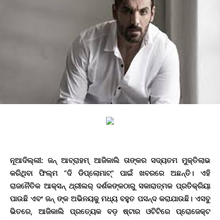
ନୂଆ
ଦିଲ୍ଲୀ: ଜନ୍ ଆବ୍ରାହମ୍ ଆଜିକାଲି ତାଙ୍କର ସଦ୍ୟତମ ମୁକ୍ତିଲାଭ
କରିଥିବା ଫିଲ୍ମ “ଦି ଡିପ୍ଲୋମାଟ୍” ପାଇଁ ଖବରରେ ଅଛନ୍ତି। ଏହି
ରାଜନୈତିକ ଆକ୍ସନ୍ ଥ୍ରୀଲର୍ ଦର୍ଶକଙ୍କଠାରୁ ସକାରାତ୍ମକ ପ୍ରତିକ୍ରିୟା
ପାଉଛି ଏବଂ ଜନ୍
ଙ୍କ
ଅଭିନୟକୁ ମଧ୍ୟ ବହୁତ ପସନ୍ଦ କରାଯାଉଛି। ଏସବୁ
ଭିତରେ, ଆଜିକାଲି ପ୍ରତ୍ୟେକ ବଡ଼ ଷ୍ଟାର ଓଟିଟିରେ ପ୍ରୋଜେକ୍ଟ