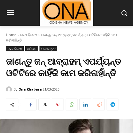
Home
ଦେଶ ବିଦେଶ
ଜାଣନ୍ତୁ ଜନ୍ ଆବ୍ରାହମ୍ ଏପର୍ଯ୍ୟନ୍ତ ଓଟିଟିରେ କାହିଁକି କାମ
କରିନାହାଁନ୍ତି
ଦେଶ ବିଦେଶ
ବଲିଉଡ
ମନୋରଞ୍ଜନ
ଜାଣନ୍ତୁ ଜନ୍ ଆବ୍ରାହମ୍ ଏପର୍ଯ୍ୟନ୍ତ
ଓଟିଟିରେ କାହିଁକି କାମ କରିନାହାଁନ୍ତି
By
Ona Khabara
21/03/2025