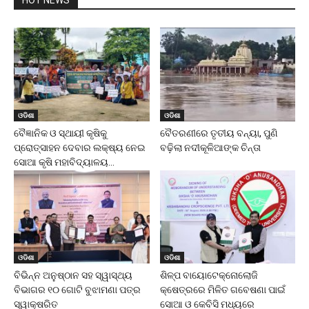
HOT NEWS
ଓଡିଶା
ଓଡିଶା
ବୈଜ୍ଞାନିକ ଓ ସ୍ଥାୟୀ କୃଷିକୁ
ବୈତରଣୀରେ ତୃତୀୟ ବନ୍ୟା, ପୁଣି
ପ୍ରୋତ୍ସାହନ ଦେବାର ଲକ୍ଷ୍ୟ ନେଇ
ବଢ଼ିଲା ନଦୀକୂଳିଆଙ୍କ ଚିନ୍ତା
ସୋଆ କୃଷି ମହାବିଦ୍ୟାଳୟ...
ଓଡିଶା
ଓଡିଶା
ବିଭିନ୍ନ ଅନୁଷ୍ଠାନ ସହ ସ୍ୱାସ୍ଥ୍ୟ
ଶିଳ୍ପ ବାୟୋଟେକ୍ନୋଲୋଜି
ବିଭାଗର ୧୦ ଗୋଟି ବୁଝାମଣା ପତ୍ର
କ୍ଷେତ୍ରରେ ମିଳିତ ଗବେଷଣା ପାଇଁ
ସ୍ୱାକ୍ଷରିତ
ସୋଆ ଓ କେବିସି ମଧ୍ୟରେ